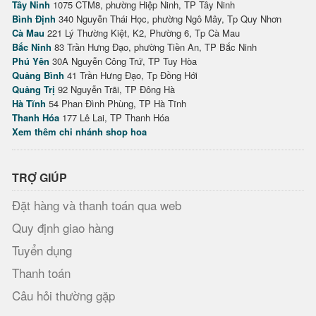
Tây Ninh
1075 CTM8, phường Hiệp Ninh, TP Tây Ninh
Bình Định
340 Nguyễn Thái Học, phường Ngô Mây, Tp Quy Nhơn
Cà Mau
221 Lý Thường Kiệt, K2, Phường 6, Tp Cà Mau
Bắc Ninh
83 Trần Hưng Đạo, phường Tiền An, TP Bắc Ninh
Phú Yên
30A Nguyễn Công Trứ, TP Tuy Hòa
Quảng Bình
41 Trần Hưng Đạo, Tp Đồng Hới
Quảng Trị
92 Nguyễn Trãi, TP Đông Hà
Hà Tĩnh
54 Phan Đình Phùng, TP Hà Tĩnh
Thanh Hóa
177 Lê Lai, TP Thanh Hóa
Xem thêm chi nhánh shop hoa
TRỢ GIÚP
Đặt hàng và thanh toán qua web
Quy định giao hàng
Tuyển dụng
Thanh toán
Câu hỏi thường gặp