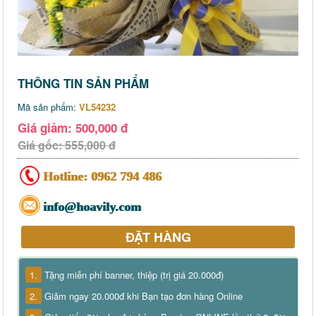
THÔNG TIN SẢN PHẨM
Mã sản phẩm:
VL54232
Giá giảm: 500,000 đ
Giá gốc: 555,000 đ
Hotline:
0962 794 486
info@hoavily.com
ĐẶT HÀNG
1.
Tặng miễn phí banner, thiệp (trị giá 20.000đ)
2.
Giảm ngay 20.000đ khi Bạn tạo đơn hàng Online