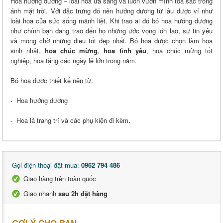
Hoa hướng dương – loài hoa ưa sáng và luôn vươn mình toả sắc trong
ánh mặt trời. Với đặc trưng đó nên hướng dương từ lâu được ví như
loài hoa của sức sống mãnh liệt. Khi trao ai đó bó hoa hướng dương
như chính bạn đang trao đến họ những ước vọng lớn lao, sự tin yêu
và mong chờ những điều tốt đẹp nhất. Bó hoa được chọn làm hoa
sinh nhật,
hoa chúc mừng
,
hoa tình yêu
, hoa chúc mừng tốt
nghiệp, hoa tặng các ngày lễ lớn trong năm.
Bó hoa được thiết kế nên từ:
- Hoa hướng dương
- Hoa lá trang trí và các phụ kiện đi kèm.
Gọi điện thoại đặt mua:
0962 794 486
Giao hàng trên toàn quốc
Giao nhanh
sau 2h đặt hàng
GỢI Ý CHO BẠN