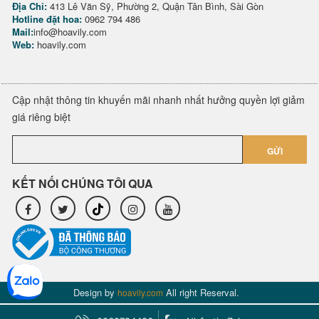
Địa Chỉ:
413 Lê Văn Sỹ, Phường 2, Quận Tân Bình, Sài Gòn
Hotline đặt hoa:
0962 794 486
Mail:
info@hoavily.com
Web:
hoavily.com
Cập nhật thông tin khuyến mãi nhanh nhất hưởng quyền lợi giảm
giá riêng biệt
GỬI
KẾT NỐI CHÚNG TÔI QUA
Design by
All right Reserval.
hoavily.com