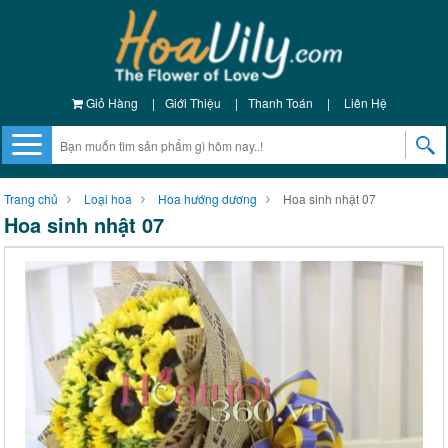
Giỏ Hàng
|
Giới Thiệu
|
Thanh Toán
|
Liên Hệ
Trang chủ
Loại hoa
Hoa hướng dương
Hoa sinh nhật 07
Hoa sinh nhật 07