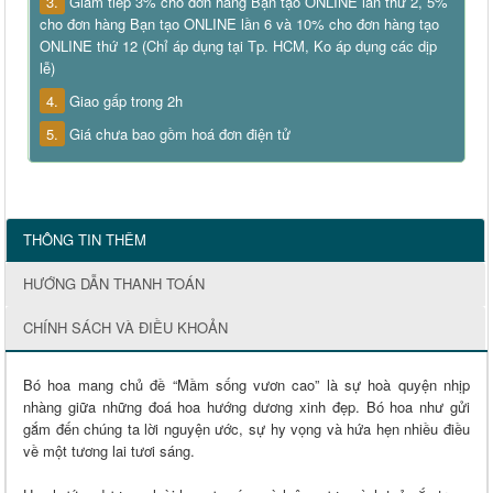
3.
Giảm tiếp 3% cho đơn hàng Bạn tạo ONLINE lần thứ 2, 5%
cho đơn hàng Bạn tạo ONLINE lần 6 và 10% cho đơn hàng tạo
ONLINE thứ 12 (Chỉ áp dụng tại Tp. HCM, Ko áp dụng các dịp
lễ)
4.
Giao gấp trong 2h
5.
Giá chưa bao gồm hoá đơn điện tử
THÔNG TIN THÊM
HƯỚNG DẪN THANH TOÁN
CHÍNH SÁCH VÀ ĐIỀU KHOẢN
Bó hoa mang chủ đề “Mầm sống vươn cao” là sự hoà quyện nhịp
nhàng giữa những đoá hoa hướng dương xinh đẹp. Bó hoa như gửi
gắm đến chúng ta lời nguyện ước, sự hy vọng và hứa hẹn nhiều điều
về một tương lai tươi sáng.