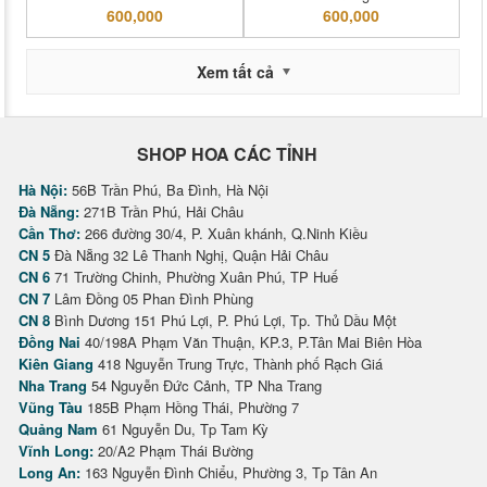
600,000
600,000
Xem tất cả
SHOP HOA CÁC TỈNH
Hà Nội:
56B Trần Phú, Ba Đình, Hà Nội
Đà Nẵng:
271B Trần Phú, Hải Châu
Cần Thơ:
266 đường 30/4, P. Xuân khánh, Q.Ninh Kiều
CN 5
Đà Nẵng 32 Lê Thanh Nghị, Quận Hải Châu
CN 6
71 Trường Chinh, Phường Xuân Phú, TP Huế
CN 7
Lâm Đồng 05 Phan Đình Phùng
CN 8
Bình Dương 151 Phú Lợi, P. Phú Lợi, Tp. Thủ Dầu Một
Đồng Nai
40/198A Phạm Văn Thuận, KP.3, P.Tân Mai Biên Hòa
Kiên Giang
418 Nguyễn Trung Trực, Thành phố Rạch Giá
Nha Trang
54 Nguyễn Đức Cảnh, TP Nha Trang
Vũng Tàu
185B Phạm Hồng Thái, Phường 7
Quảng Nam
61 Nguyễn Du, Tp Tam Kỳ
Vĩnh Long:
20/A2 Phạm Thái Bường
Long An:
163 Nguyễn Đình Chiểu, Phường 3, Tp Tân An