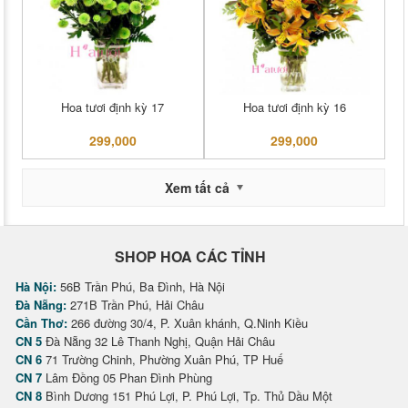
Hoa tươi định kỳ 17
Hoa tươi định kỳ 16
299,000
299,000
Xem tất cả
SHOP HOA CÁC TỈNH
Hà Nội:
56B Trần Phú, Ba Đình, Hà Nội
Đà Nẵng:
271B Trần Phú, Hải Châu
Cần Thơ:
266 đường 30/4, P. Xuân khánh, Q.Ninh Kiều
CN 5
Đà Nẵng 32 Lê Thanh Nghị, Quận Hải Châu
CN 6
71 Trường Chinh, Phường Xuân Phú, TP Huế
CN 7
Lâm Đồng 05 Phan Đình Phùng
CN 8
Bình Dương 151 Phú Lợi, P. Phú Lợi, Tp. Thủ Dầu Một