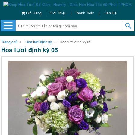
Giỏ Hàng
|
Giới Thiệu
|
Thanh Toán
|
Liên Hệ
Trang chủ
Hoa tươi định kỳ
Hoa tươi định kỳ 05
Hoa tươi định kỳ 05