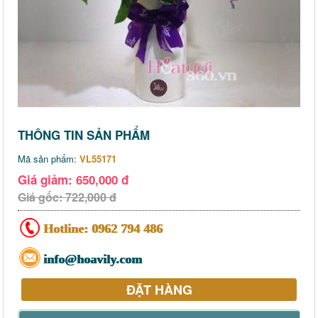
THÔNG TIN SẢN PHẨM
Mã sản phẩm:
VL55171
Giá giảm: 650,000 đ
Giá gốc: 722,000 đ
Hotline:
0962 794 486
info@hoavily.com
ĐẶT HÀNG