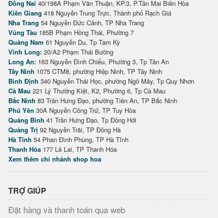
Đồng Nai
40/198A Phạm Văn Thuận, KP.3, P.Tân Mai Biên Hòa
Kiên Giang
418 Nguyễn Trung Trực, Thành phố Rạch Giá
Nha Trang
54 Nguyễn Đức Cảnh, TP Nha Trang
Vũng Tàu
185B Phạm Hồng Thái, Phường 7
Quảng Nam
61 Nguyễn Du, Tp Tam Kỳ
Vĩnh Long:
20/A2 Phạm Thái Bường
Long An:
163 Nguyễn Đình Chiểu, Phường 3, Tp Tân An
Tây Ninh
1075 CTM8, phường Hiệp Ninh, TP Tây Ninh
Bình Định
340 Nguyễn Thái Học, phường Ngô Mây, Tp Quy Nhơn
Cà Mau
221 Lý Thường Kiệt, K2, Phường 6, Tp Cà Mau
Bắc Ninh
83 Trần Hưng Đạo, phường Tiền An, TP Bắc Ninh
Phú Yên
30A Nguyễn Công Trứ, TP Tuy Hòa
Quảng Bình
41 Trần Hưng Đạo, Tp Đồng Hới
Quảng Trị
92 Nguyễn Trãi, TP Đông Hà
Hà Tĩnh
54 Phan Đình Phùng, TP Hà Tĩnh
Thanh Hóa
177 Lê Lai, TP Thanh Hóa
Xem thêm chi nhánh shop hoa
TRỢ GIÚP
Đặt hàng và thanh toán qua web