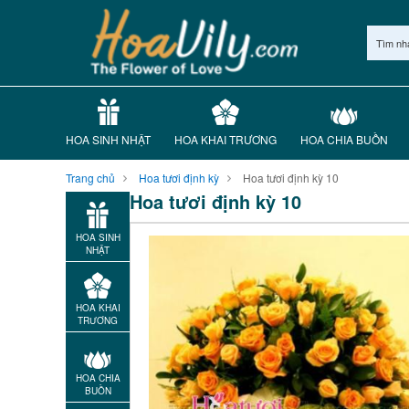
Tìm nh
HOA SINH NHẬT
HOA KHAI TRƯƠNG
HOA CHIA BUỒN
Trang chủ
Hoa tươi định kỳ
Hoa tươi định kỳ 10
Hoa tươi định kỳ 10
HOA SINH
NHẬT
HOA KHAI
TRƯƠNG
HOA CHIA
BUỒN