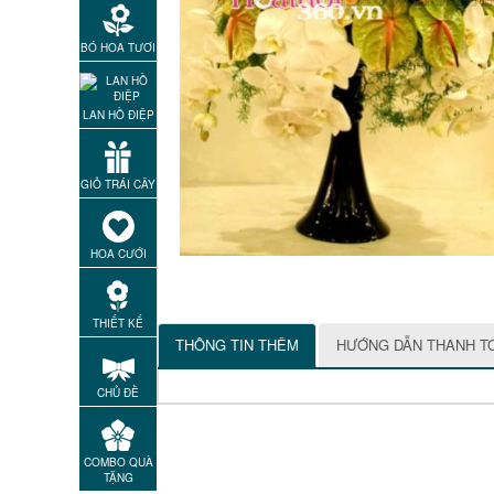
BÓ HOA TƯƠI
LAN HỒ ĐIỆP
GIỎ TRÁI CÂY
HOA CƯỚI
THIẾT KẾ
THÔNG TIN THÊM
HƯỚNG DẪN THANH T
CHỦ ĐỀ
COMBO QUÀ
TẶNG