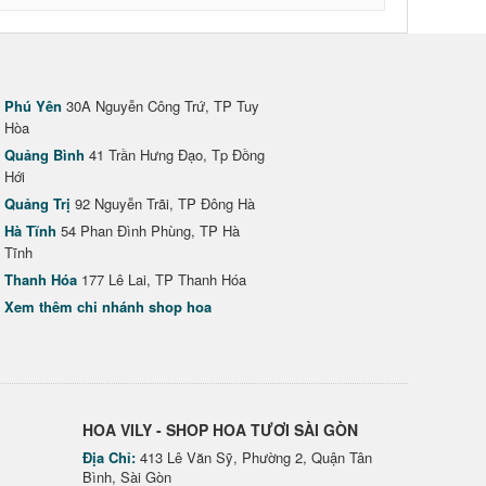
Phú Yên
30A Nguyễn Công Trứ, TP Tuy
Hòa
Quảng Bình
41 Trần Hưng Đạo, Tp Đồng
Hới
Quảng Trị
92 Nguyễn Trãi, TP Đông Hà
Hà Tĩnh
54 Phan Đình Phùng, TP Hà
Tĩnh
Thanh Hóa
177 Lê Lai, TP Thanh Hóa
Xem thêm chi nhánh shop hoa
HOA VILY - SHOP HOA TƯƠI SÀI GÒN
Địa Chỉ:
413 Lê Văn Sỹ, Phường 2, Quận Tân
Bình, Sài Gòn