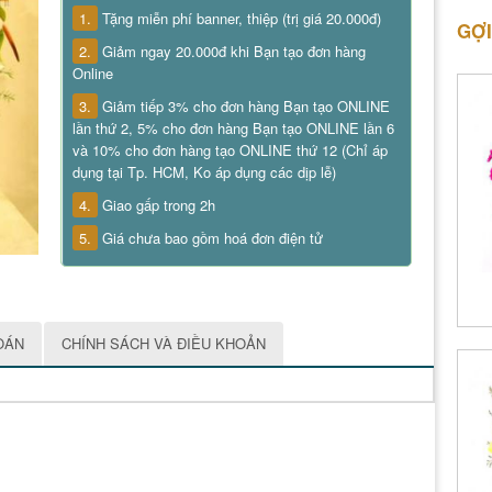
1.
Tặng miễn phí banner, thiệp (trị giá 20.000đ)
GỢI
2.
Giảm ngay 20.000đ khi Bạn tạo đơn hàng
Online
3.
Giảm tiếp 3% cho đơn hàng Bạn tạo ONLINE
lần thứ 2, 5% cho đơn hàng Bạn tạo ONLINE lần 6
và 10% cho đơn hàng tạo ONLINE thứ 12 (Chỉ áp
dụng tại Tp. HCM, Ko áp dụng các dịp lễ)
4.
Giao gấp trong 2h
5.
Giá chưa bao gồm hoá đơn điện tử
OÁN
CHÍNH SÁCH VÀ ĐIỀU KHOẢN