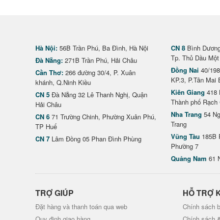
Hà Nội:
56B Trần Phú, Ba Đình, Hà Nội
CN 8
Bình Dương 
Tp. Thủ Dầu Một
Đà Nẵng:
271B Trần Phú, Hải Châu
Đồng Nai
40/198
Cần Thơ:
266 đường 30/4, P. Xuân
KP.3, P.Tân Mai 
khánh, Q.Ninh Kiều
Kiên Giang
418 
CN 5
Đà Nẵng 32 Lê Thanh Nghị, Quận
Thành phố Rạch 
Hải Châu
Nha Trang
54 Ng
CN 6
71 Trường Chinh, Phường Xuân Phú,
Trang
TP Huế
Vũng Tàu
185B 
CN 7
Lâm Đồng 05 Phan Đình Phùng
Phường 7
Quảng Nam
61 
TRỢ GIÚP
HỖ TRỢ 
Đặt hàng và thanh toán qua web
Chính sách b
Quy định giao hàng
Chính sách 