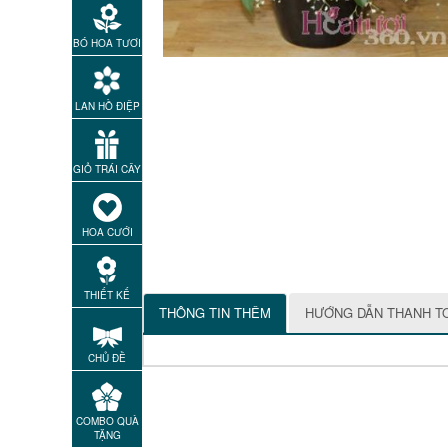
BÓ HOA TƯƠI
LAN HỒ ĐIỆP
GIỎ TRÁI CÂY
HOA CƯỚI
THIẾT KẾ
THÔNG TIN THÊM
HƯỚNG DẪN THANH T
CHỦ ĐỀ
COMBO QUÀ
TẶNG