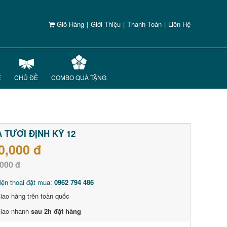
Giỏ Hàng
|
Giới Thiệu
|
Thanh Toán
|
Liên Hệ
Ế
CHỦ ĐỀ
COMBO QUÀ TẶNG
 TƯƠI ĐỊNH KỲ 12
0,000 đ
000 đ
iện thoại đặt mua:
0962 794 486
iao hàng trên toàn quốc
iao nhanh
sau 2h đặt hàng