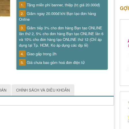
1.
Tặng miễn phí banner, thiệp (trị giá 20.000đ)
GỢI
2.
Giảm ngay 20.000đ khi Bạn tạo đơn hàng
Online
3.
Giảm tiếp 3% cho đơn hàng Bạn tạo ONLINE
lần thứ 2, 5% cho đơn hàng Bạn tạo ONLINE lần 6
và 10% cho đơn hàng tạo ONLINE thứ 12 (Chỉ áp
dụng tại Tp. HCM, Ko áp dụng các dịp lễ)
4.
Giao gấp trong 2h
5.
Giá chưa bao gồm hoá đơn điện tử
OÁN
CHÍNH SÁCH VÀ ĐIỀU KHOẢN