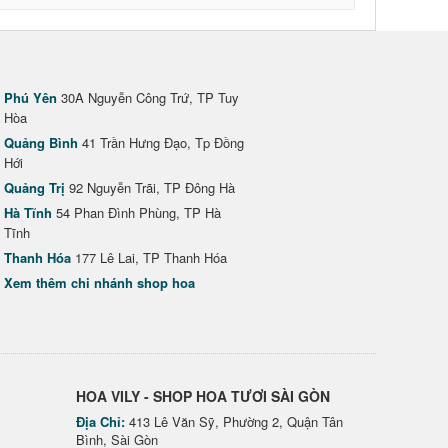
Phú Yên
30A Nguyễn Công Trứ, TP Tuy
Hòa
Quảng Bình
41 Trần Hưng Đạo, Tp Đồng
Hới
Quảng Trị
92 Nguyễn Trãi, TP Đông Hà
Hà Tĩnh
54 Phan Đình Phùng, TP Hà
Tĩnh
Thanh Hóa
177 Lê Lai, TP Thanh Hóa
Xem thêm chi nhánh shop hoa
HOA VILY - SHOP HOA TƯƠI SÀI GÒN
Địa Chỉ:
413 Lê Văn Sỹ, Phường 2, Quận Tân
Bình, Sài Gòn