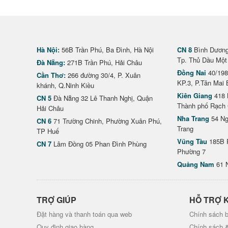
Hà Nội:
56B Trần Phú, Ba Đình, Hà Nội
CN 8
Bình Dương 
Tp. Thủ Dầu Một
Đà Nẵng:
271B Trần Phú, Hải Châu
Đồng Nai
40/198
Cần Thơ:
266 đường 30/4, P. Xuân
KP.3, P.Tân Mai 
khánh, Q.Ninh Kiều
Kiên Giang
418 
CN 5
Đà Nẵng 32 Lê Thanh Nghị, Quận
Thành phố Rạch 
Hải Châu
Nha Trang
54 Ng
CN 6
71 Trường Chinh, Phường Xuân Phú,
Trang
TP Huế
Vũng Tàu
185B 
CN 7
Lâm Đồng 05 Phan Đình Phùng
Phường 7
Quảng Nam
61 
TRỢ GIÚP
HỖ TRỢ 
Đặt hàng và thanh toán qua web
Chính sách b
Quy định giao hàng
Chính sách 