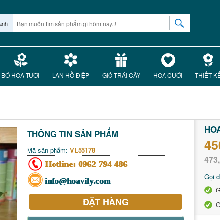
anh
BÓ HOA TƯƠI
LAN HỒ ĐIỆP
GIỎ TRÁI CÂY
HOA CƯỚI
THIẾT K
HOA
THÔNG TIN SẢN PHẨM
45
Mã sản phẩm:
VL55178
473,
Hotline:
0962 794 486
Gọi đ
info@hoavily.com
G
ĐẶT HÀNG
G