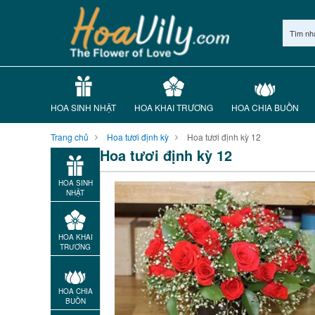
Tìm nh
HOA SINH NHẬT
HOA KHAI TRƯƠNG
HOA CHIA BUỒN
Trang chủ
Hoa tươi định kỳ
Hoa tươi định kỳ 12
Hoa tươi định kỳ 12
HOA SINH
NHẬT
HOA KHAI
TRƯƠNG
HOA CHIA
BUỒN