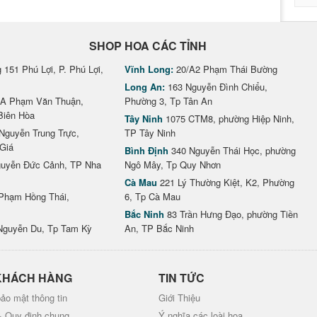
SHOP HOA CÁC TỈNH
151 Phú Lợi, P. Phú Lợi,
Vĩnh Long:
20/A2 Phạm Thái Bường
Long An:
163 Nguyễn Đình Chiểu,
A Phạm Văn Thuận,
Phường 3, Tp Tân An
Biên Hòa
Tây Ninh
1075 CTM8, phường Hiệp Ninh,
Nguyễn Trung Trực,
TP Tây Ninh
Giá
Bình Định
340 Nguyễn Thái Học, phường
uyễn Đức Cảnh, TP Nha
Ngô Mây, Tp Quy Nhơn
Cà Mau
221 Lý Thường Kiệt, K2, Phường
Phạm Hồng Thái,
6, Tp Cà Mau
Bắc Ninh
83 Trần Hưng Đạo, phường Tiền
Nguyễn Du, Tp Tam Kỳ
An, TP Bắc Ninh
KHÁCH HÀNG
TIN TỨC
ảo mật thông tin
Giới Thiệu
& Quy định chung
Ý nghĩa các loài hoa