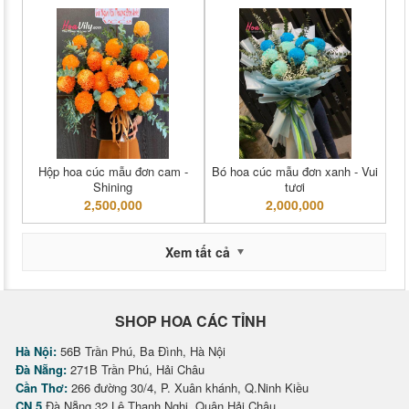
Hộp hoa cúc mẫu đơn cam -
Bó hoa cúc mẫu đơn xanh - Vui
Shining
tươi
2,500,000
2,000,000
Xem tất cả
SHOP HOA CÁC TỈNH
Hà Nội:
56B Trần Phú, Ba Đình, Hà Nội
Đà Nẵng:
271B Trần Phú, Hải Châu
Cần Thơ:
266 đường 30/4, P. Xuân khánh, Q.Ninh Kiều
CN 5
Đà Nẵng 32 Lê Thanh Nghị, Quận Hải Châu