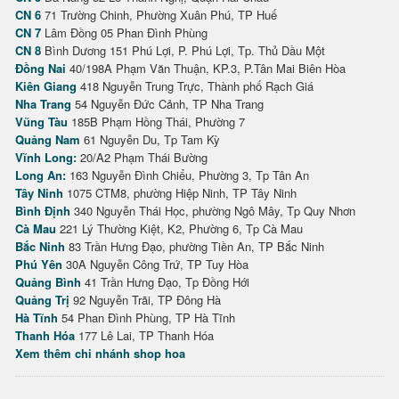
CN 6
71 Trường Chinh, Phường Xuân Phú, TP Huế
CN 7
Lâm Đồng 05 Phan Đình Phùng
CN 8
Bình Dương 151 Phú Lợi, P. Phú Lợi, Tp. Thủ Dầu Một
Đồng Nai
40/198A Phạm Văn Thuận, KP.3, P.Tân Mai Biên Hòa
Kiên Giang
418 Nguyễn Trung Trực, Thành phố Rạch Giá
Nha Trang
54 Nguyễn Đức Cảnh, TP Nha Trang
Vũng Tàu
185B Phạm Hồng Thái, Phường 7
Quảng Nam
61 Nguyễn Du, Tp Tam Kỳ
Vĩnh Long:
20/A2 Phạm Thái Bường
Long An:
163 Nguyễn Đình Chiểu, Phường 3, Tp Tân An
Tây Ninh
1075 CTM8, phường Hiệp Ninh, TP Tây Ninh
Bình Định
340 Nguyễn Thái Học, phường Ngô Mây, Tp Quy Nhơn
Cà Mau
221 Lý Thường Kiệt, K2, Phường 6, Tp Cà Mau
Bắc Ninh
83 Trần Hưng Đạo, phường Tiền An, TP Bắc Ninh
Phú Yên
30A Nguyễn Công Trứ, TP Tuy Hòa
Quảng Bình
41 Trần Hưng Đạo, Tp Đồng Hới
Quảng Trị
92 Nguyễn Trãi, TP Đông Hà
Hà Tĩnh
54 Phan Đình Phùng, TP Hà Tĩnh
Thanh Hóa
177 Lê Lai, TP Thanh Hóa
Xem thêm chi nhánh shop hoa