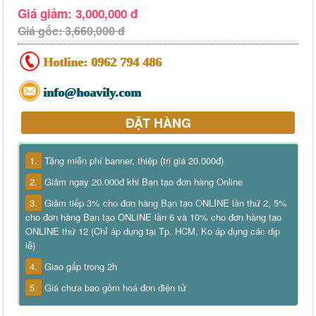
Giá giảm: 3,000,000 đ
Giá gốc: 3,660,000 đ
Hotline:
0962 794 486
info@hoavily.com
ĐẶT HÀNG
1.
Tặng miễn phí banner, thiệp (trị giá 20.000đ)
2.
Giảm ngay 20.000đ khi Bạn tạo đơn hàng Online
3.
Giảm tiếp 3% cho đơn hàng Bạn tạo ONLINE lần thứ 2, 5%
cho đơn hàng Bạn tạo ONLINE lần 6 và 10% cho đơn hàng tạo
ONLINE thứ 12 (Chỉ áp dụng tại Tp. HCM, Ko áp dụng các dịp
lễ)
4.
Giao gấp trong 2h
5.
Giá chưa bao gồm hoá đơn điện tử