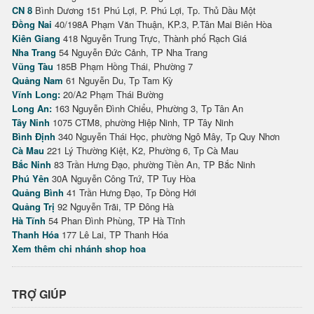
CN 8
Bình Dương 151 Phú Lợi, P. Phú Lợi, Tp. Thủ Dầu Một
Đồng Nai
40/198A Phạm Văn Thuận, KP.3, P.Tân Mai Biên Hòa
Kiên Giang
418 Nguyễn Trung Trực, Thành phố Rạch Giá
Nha Trang
54 Nguyễn Đức Cảnh, TP Nha Trang
Vũng Tàu
185B Phạm Hồng Thái, Phường 7
Quảng Nam
61 Nguyễn Du, Tp Tam Kỳ
Vĩnh Long:
20/A2 Phạm Thái Bường
Long An:
163 Nguyễn Đình Chiểu, Phường 3, Tp Tân An
Tây Ninh
1075 CTM8, phường Hiệp Ninh, TP Tây Ninh
Bình Định
340 Nguyễn Thái Học, phường Ngô Mây, Tp Quy Nhơn
Cà Mau
221 Lý Thường Kiệt, K2, Phường 6, Tp Cà Mau
Bắc Ninh
83 Trần Hưng Đạo, phường Tiền An, TP Bắc Ninh
Phú Yên
30A Nguyễn Công Trứ, TP Tuy Hòa
Quảng Bình
41 Trần Hưng Đạo, Tp Đồng Hới
Quảng Trị
92 Nguyễn Trãi, TP Đông Hà
Hà Tĩnh
54 Phan Đình Phùng, TP Hà Tĩnh
Thanh Hóa
177 Lê Lai, TP Thanh Hóa
Xem thêm chi nhánh shop hoa
TRỢ GIÚP