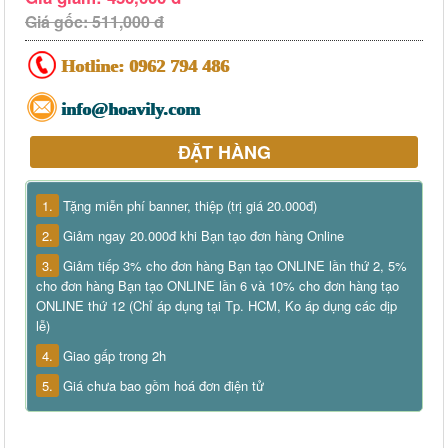
Giá gốc: 511,000 đ
Hotline:
0962 794 486
info@hoavily.com
ĐẶT HÀNG
1.
Tặng miễn phí banner, thiệp (trị giá 20.000đ)
2.
Giảm ngay 20.000đ khi Bạn tạo đơn hàng Online
3.
Giảm tiếp 3% cho đơn hàng Bạn tạo ONLINE lần thứ 2, 5%
cho đơn hàng Bạn tạo ONLINE lần 6 và 10% cho đơn hàng tạo
ONLINE thứ 12 (Chỉ áp dụng tại Tp. HCM, Ko áp dụng các dịp
lễ)
4.
Giao gấp trong 2h
5.
Giá chưa bao gồm hoá đơn điện tử