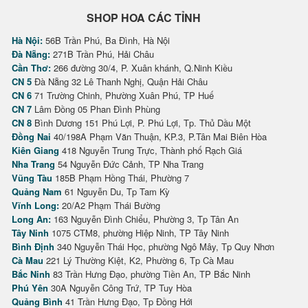
SHOP HOA CÁC TỈNH
Hà Nội:
56B Trần Phú, Ba Đình, Hà Nội
Đà Nẵng:
271B Trần Phú, Hải Châu
Cần Thơ:
266 đường 30/4, P. Xuân khánh, Q.Ninh Kiều
CN 5
Đà Nẵng 32 Lê Thanh Nghị, Quận Hải Châu
CN 6
71 Trường Chinh, Phường Xuân Phú, TP Huế
CN 7
Lâm Đồng 05 Phan Đình Phùng
CN 8
Bình Dương 151 Phú Lợi, P. Phú Lợi, Tp. Thủ Dầu Một
Đồng Nai
40/198A Phạm Văn Thuận, KP.3, P.Tân Mai Biên Hòa
Kiên Giang
418 Nguyễn Trung Trực, Thành phố Rạch Giá
Nha Trang
54 Nguyễn Đức Cảnh, TP Nha Trang
Vũng Tàu
185B Phạm Hồng Thái, Phường 7
Quảng Nam
61 Nguyễn Du, Tp Tam Kỳ
Vĩnh Long:
20/A2 Phạm Thái Bường
Long An:
163 Nguyễn Đình Chiểu, Phường 3, Tp Tân An
Tây Ninh
1075 CTM8, phường Hiệp Ninh, TP Tây Ninh
Bình Định
340 Nguyễn Thái Học, phường Ngô Mây, Tp Quy Nhơn
Cà Mau
221 Lý Thường Kiệt, K2, Phường 6, Tp Cà Mau
Bắc Ninh
83 Trần Hưng Đạo, phường Tiền An, TP Bắc Ninh
Phú Yên
30A Nguyễn Công Trứ, TP Tuy Hòa
Quảng Bình
41 Trần Hưng Đạo, Tp Đồng Hới