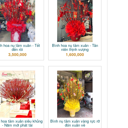
h hoa nụ tầm xuân - Tết
Bình hoa nụ tầm xuân - Tân
đến rồi
niên thịnh vượng
3,500,000
1,600,000
 hoa tầm xuân siêu khủng
Bình nụ tầm xuân vàng rực rỡ
- Năm mới phát tài
đón xuân về