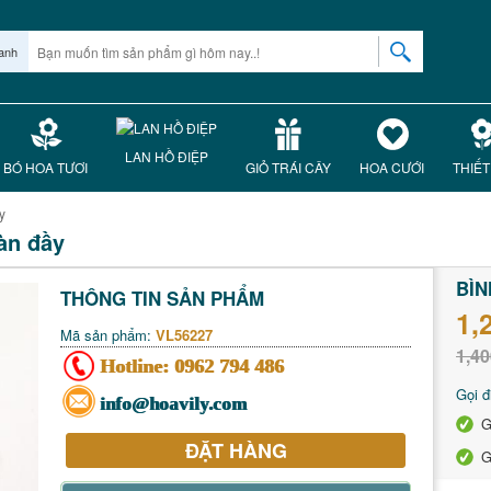
anh
LAN HỒ ĐIỆP
BÓ HOA TƯƠI
GIỎ TRÁI CÂY
HOA CƯỚI
THIẾT
y
àn đầy
BÌN
THÔNG TIN SẢN PHẨM
1,
Mã sản phẩm:
VL56227
1,40
Hotline:
0962 794 486
Gọi đ
info@hoavily.com
G
ĐẶT HÀNG
G