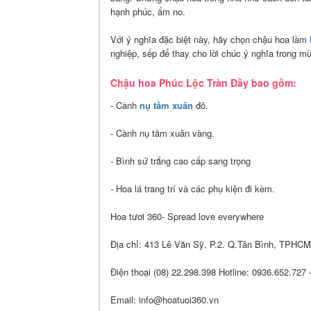
hạnh phúc, ấm no.
Với ý nghĩa đặc biệt này, hãy chọn chậu hoa làm
nghiệp, sếp để thay cho lời chúc ý nghĩa trong m
Chậu hoa Phúc Lộc Tràn Đầy bao gồm:
- Cành
nụ tầm xuân
đỏ.
- Cành nụ tầm xuân vàng.
- Bình sứ trắng cao cấp sang trọng
- Hoa lá trang trí và các phụ kiện đi kèm.
Hoa tươi 360- Spread love everywhere
Địa chỉ: 413 Lê Văn Sỹ, P.2. Q.Tân Bình, TPHCM
Điện thoại (08) 22.298.398 Hotline: 0936.652.727
Email: info@hoatuoi360.vn