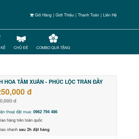
Giỏ Hàng
|
Giới Thiệu
|
Thanh Toán
|
Liên Hệ
 KẾ
CHỦ ĐỀ
COMBO QUÀ TẶNG
H HOA TẦM XUÂN - PHÚC LỘC TRÀN ĐẦY
250,000 đ
0,000 đ
iện thoại đặt mua:
0962 794 486
iao hàng trên toàn quốc
iao nhanh
sau 2h đặt hàng