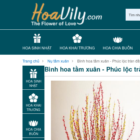
Tìm nh
HOA SINH NHẬT
HOA KHAI TRƯƠNG
HOA CHIA BUỒN
Trang chủ
Nụ tầm xuân
Bình hoa tầm xuân - Phúc lộc tràn đầ
Bình hoa tầm xuân - Phúc lộc tr
HOA SINH
NHẬT
HOA KHAI
TRƯƠNG
HOA CHIA
BUỒN