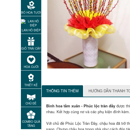
BÓ HOA TƯƠI
LAN HỒ ĐIỆP
GIỎ TRÁI CÂY
HOA CƯỚI
THIẾT KẾ
THÔNG TIN THÊM
HƯỚNG DẪN THANH T
CHỦ ĐỀ
Bình hoa tầm xuân - Phúc lộc tràn đầy
được th
nhau. Kết hợp cùng nơ và các phụ kiện đính kèm.
COMBO QUÀ
Với chủ đề Phúc Lộc Tràn Đầy, chậu hoa đã trở th
TẶNG
sang. Chưng chậu hoa trong nhà như cách đón tài