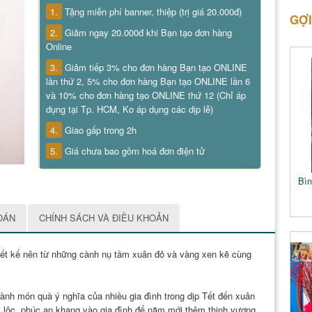
1.
Tặng miễn phí banner, thiệp (trị giá 20.000đ)
GỢI
2.
Giảm ngay 20.000đ khi Bạn tạo đơn hàng
Online
3.
Giảm tiếp 3% cho đơn hàng Bạn tạo ONLINE
lần thứ 2, 5% cho đơn hàng Bạn tạo ONLINE lần 6
và 10% cho đơn hàng tạo ONLINE thứ 12 (Chỉ áp
dụng tại Tp. HCM, Ko áp dụng các dịp lễ)
4.
Giao gấp trong 2h
5.
Giá chưa bao gồm hoá đơn điện tử
Bìn
OÁN
CHÍNH SÁCH VÀ ĐIỀU KHOẢN
iết kế nên từ những cành nụ tầm xuân đỏ và vàng xen kẽ cùng
ành món quà ý nghĩa của nhiều gia đình trong dịp Tết đến xuân
 lộc, phúc an khang vào gia đình để năm mới thêm thịnh vượng,