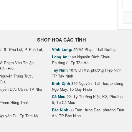
SHOP HOA CÁC TỈNH
151 Phú Lợi, P. Phú Lợi,
Vĩnh Long:
20/A2 Phạm Thái Bường
Long An:
163 Nguyễn Đình Chiểu,
A Phạm Văn Thuận,
Phường 3, Tp Tân An
Biên Hòa
Tây Ninh
1075 CTM8, phường Hiệp Ninh,
Nguyễn Trung Trực,
TP Tây Ninh
Giá
Bình Định
340 Nguyễn Thái Học, phường
uyễn Đức Cảnh, TP Nha
Ngô Mây, Tp Quy Nhơn
Cà Mau
221 Lý Thường Kiệt, K2, Phường
Phạm Hồng Thái,
6, Tp Cà Mau
Bắc Ninh
83 Trần Hưng Đạo, phường Tiền
Nguyễn Du, Tp Tam Kỳ
An, TP Bắc Ninh