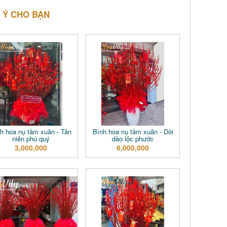
 Ý CHO BẠN
h hoa nụ tầm xuân - Tân
Bình hoa nụ tầm xuân - Dồi
niên phú quý
dào lộc phước
3,000,000
6,000,000