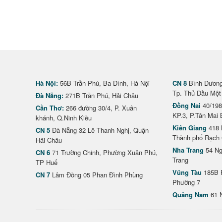
Hà Nội:
56B Trần Phú, Ba Đình, Hà Nội
CN 8
Bình Dương 
Tp. Thủ Dầu Một
Đà Nẵng:
271B Trần Phú, Hải Châu
Đồng Nai
40/198
Cần Thơ:
266 đường 30/4, P. Xuân
KP.3, P.Tân Mai 
khánh, Q.Ninh Kiều
Kiên Giang
418 
CN 5
Đà Nẵng 32 Lê Thanh Nghị, Quận
Thành phố Rạch 
Hải Châu
Nha Trang
54 Ng
CN 6
71 Trường Chinh, Phường Xuân Phú,
Trang
TP Huế
Vũng Tàu
185B 
CN 7
Lâm Đồng 05 Phan Đình Phùng
Phường 7
Quảng Nam
61 