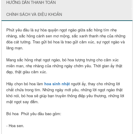
HƯỚNG DẪN THANH TOÁN
CHÍNH SÁCH VÀ ĐIỀU KHOẢN
Phút yêu đầu là sự hòa quyện ngọt ngào giữa sắc hồng tím nhẹ
nhàng, sắc hồng cánh sen mơ mộng, sắc xanh thanh nhẹ của những
đóa cát tường. Trao gửi bó hoa là trao gửi cảm xúc, sự ngọt ngào và
lãng mạn.
Mang sắc hồng nhạt ngọt ngào, bó hoa tượng trưng cho cảm xúc
miên man, nhẹ nhàng của những ngày chớm yêu. Thời gian ấy thật
đẹp, thật giàu cảm xúc.
Hãy chọn bó hoa làm
hoa sinh nhật
người ấy, thay cho những lời
chất chứa trong tim. Những ngày mới yêu, những lời ngọt ngào thật
khó nói, bó hoa sẽ giúp bạn truyền thông điệp yêu thương, những lời
mật ngọt say đắm.
Bó hoa Phút yêu đầu bao gồm:
- Hoa sen.