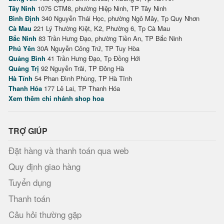
Tây Ninh
1075 CTM8, phường Hiệp Ninh, TP Tây Ninh
Bình Định
340 Nguyễn Thái Học, phường Ngô Mây, Tp Quy Nhơn
Cà Mau
221 Lý Thường Kiệt, K2, Phường 6, Tp Cà Mau
Bắc Ninh
83 Trần Hưng Đạo, phường Tiền An, TP Bắc Ninh
Phú Yên
30A Nguyễn Công Trứ, TP Tuy Hòa
Quảng Bình
41 Trần Hưng Đạo, Tp Đồng Hới
Quảng Trị
92 Nguyễn Trãi, TP Đông Hà
Hà Tĩnh
54 Phan Đình Phùng, TP Hà Tĩnh
Thanh Hóa
177 Lê Lai, TP Thanh Hóa
Xem thêm chi nhánh shop hoa
TRỢ GIÚP
Đặt hàng và thanh toán qua web
Quy định giao hàng
Tuyển dụng
Thanh toán
Câu hỏi thường gặp