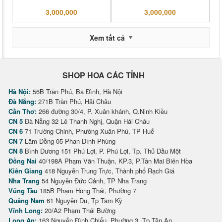
3,000,000
3,000,000
Xem tất cả
SHOP HOA CÁC TỈNH
Hà Nội:
56B Trần Phú, Ba Đình, Hà Nội
Đà Nẵng:
271B Trần Phú, Hải Châu
Cần Thơ:
266 đường 30/4, P. Xuân khánh, Q.Ninh Kiều
CN 5
Đà Nẵng 32 Lê Thanh Nghị, Quận Hải Châu
CN 6
71 Trường Chinh, Phường Xuân Phú, TP Huế
CN 7
Lâm Đồng 05 Phan Đình Phùng
CN 8
Bình Dương 151 Phú Lợi, P. Phú Lợi, Tp. Thủ Dầu Một
Đồng Nai
40/198A Phạm Văn Thuận, KP.3, P.Tân Mai Biên Hòa
Kiên Giang
418 Nguyễn Trung Trực, Thành phố Rạch Giá
Nha Trang
54 Nguyễn Đức Cảnh, TP Nha Trang
Vũng Tàu
185B Phạm Hồng Thái, Phường 7
Quảng Nam
61 Nguyễn Du, Tp Tam Kỳ
Vĩnh Long:
20/A2 Phạm Thái Bường
Long An:
163 Nguyễn Đình Chiểu, Phường 3, Tp Tân An