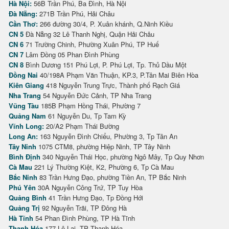
Hà Nội:
56B Trần Phú, Ba Đình, Hà Nội
Đà Nẵng:
271B Trần Phú, Hải Châu
Cần Thơ:
266 đường 30/4, P. Xuân khánh, Q.Ninh Kiều
CN 5
Đà Nẵng 32 Lê Thanh Nghị, Quận Hải Châu
CN 6
71 Trường Chinh, Phường Xuân Phú, TP Huế
CN 7
Lâm Đồng 05 Phan Đình Phùng
CN 8
Bình Dương 151 Phú Lợi, P. Phú Lợi, Tp. Thủ Dầu Một
Đồng Nai
40/198A Phạm Văn Thuận, KP.3, P.Tân Mai Biên Hòa
Kiên Giang
418 Nguyễn Trung Trực, Thành phố Rạch Giá
Nha Trang
54 Nguyễn Đức Cảnh, TP Nha Trang
Vũng Tàu
185B Phạm Hồng Thái, Phường 7
Quảng Nam
61 Nguyễn Du, Tp Tam Kỳ
Vĩnh Long:
20/A2 Phạm Thái Bường
Long An:
163 Nguyễn Đình Chiểu, Phường 3, Tp Tân An
Tây Ninh
1075 CTM8, phường Hiệp Ninh, TP Tây Ninh
Bình Định
340 Nguyễn Thái Học, phường Ngô Mây, Tp Quy Nhơn
Cà Mau
221 Lý Thường Kiệt, K2, Phường 6, Tp Cà Mau
Bắc Ninh
83 Trần Hưng Đạo, phường Tiền An, TP Bắc Ninh
Phú Yên
30A Nguyễn Công Trứ, TP Tuy Hòa
Quảng Bình
41 Trần Hưng Đạo, Tp Đồng Hới
Quảng Trị
92 Nguyễn Trãi, TP Đông Hà
Hà Tĩnh
54 Phan Đình Phùng, TP Hà Tĩnh
Thanh Hóa
177 Lê Lai, TP Thanh Hóa