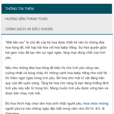
THÔNG TIN THÊM
HƯỚNG DẪN THANH TOÁN
CHÍNH SÁCH VÀ ĐIỀU KHOẢN
"Mãi bên em" là chủ đề của bó hoa được thiết kế nên từ những đóa
hoa hồng đỏ, kết hợp hài hòa với hoa baby trắng. Sự hòa quyện giữa
hai gam màu đã tạo nên sự ngọt ngào, lãng mạn đúng chất của tình
yêu.
Nếu như những đóa hoa hồng đỏ biểu thị cho tình yêu nồng nàn,
cuồng nhiệt và bùng cháy thì những cánh hoa baby trắng như một lời
thì thầm ngọt ngào trong tình yêu. Bó hoa như một kỉ vật đáng trân
quý của đôi uyên ương. Tặng bó hoa cho nàng là bạn đang khẳng định
tình yêu sâu sắc từ trong tim. Mong muốn tình yêu được vững bền và
được bên nhau mãi mãi.
Bó hoa thích hợp chọn làm hoa sinh nhật người yêu,
hoa chúc mừng
người yêu/vợ vào những ngày đặc biệt trong năm như 20/10, 8/3, lễ
Valentine...