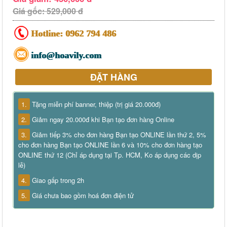
Giá gốc: 529,000 đ
Hotline:
0962 794 486
info@hoavily.com
ĐẶT HÀNG
1.
Tặng miễn phí banner, thiệp (trị giá 20.000đ)
2.
Giảm ngay 20.000đ khi Bạn tạo đơn hàng Online
3.
Giảm tiếp 3% cho đơn hàng Bạn tạo ONLINE lần thứ 2, 5%
cho đơn hàng Bạn tạo ONLINE lần 6 và 10% cho đơn hàng tạo
ONLINE thứ 12 (Chỉ áp dụng tại Tp. HCM, Ko áp dụng các dịp
lễ)
4.
Giao gấp trong 2h
5.
Giá chưa bao gồm hoá đơn điện tử