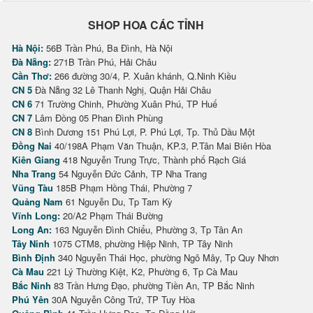
SHOP HOA CÁC TỈNH
Hà Nội:
56B Trần Phú, Ba Đình, Hà Nội
Đà Nẵng:
271B Trần Phú, Hải Châu
Cần Thơ:
266 đường 30/4, P. Xuân khánh, Q.Ninh Kiều
CN 5
Đà Nẵng 32 Lê Thanh Nghị, Quận Hải Châu
CN 6
71 Trường Chinh, Phường Xuân Phú, TP Huế
CN 7
Lâm Đồng 05 Phan Đình Phùng
CN 8
Bình Dương 151 Phú Lợi, P. Phú Lợi, Tp. Thủ Dầu Một
Đồng Nai
40/198A Phạm Văn Thuận, KP.3, P.Tân Mai Biên Hòa
Kiên Giang
418 Nguyễn Trung Trực, Thành phố Rạch Giá
Nha Trang
54 Nguyễn Đức Cảnh, TP Nha Trang
Vũng Tàu
185B Phạm Hồng Thái, Phường 7
Quảng Nam
61 Nguyễn Du, Tp Tam Kỳ
Vĩnh Long:
20/A2 Phạm Thái Bường
Long An:
163 Nguyễn Đình Chiểu, Phường 3, Tp Tân An
Tây Ninh
1075 CTM8, phường Hiệp Ninh, TP Tây Ninh
Bình Định
340 Nguyễn Thái Học, phường Ngô Mây, Tp Quy Nhơn
Cà Mau
221 Lý Thường Kiệt, K2, Phường 6, Tp Cà Mau
Bắc Ninh
83 Trần Hưng Đạo, phường Tiền An, TP Bắc Ninh
Phú Yên
30A Nguyễn Công Trứ, TP Tuy Hòa