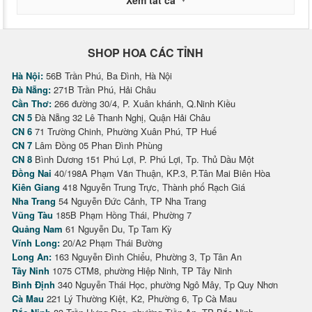
SHOP HOA CÁC TỈNH
Hà Nội:
56B Trần Phú, Ba Đình, Hà Nội
Đà Nẵng:
271B Trần Phú, Hải Châu
Cần Thơ:
266 đường 30/4, P. Xuân khánh, Q.Ninh Kiều
CN 5
Đà Nẵng 32 Lê Thanh Nghị, Quận Hải Châu
CN 6
71 Trường Chinh, Phường Xuân Phú, TP Huế
CN 7
Lâm Đồng 05 Phan Đình Phùng
CN 8
Bình Dương 151 Phú Lợi, P. Phú Lợi, Tp. Thủ Dầu Một
Đồng Nai
40/198A Phạm Văn Thuận, KP.3, P.Tân Mai Biên Hòa
Kiên Giang
418 Nguyễn Trung Trực, Thành phố Rạch Giá
Nha Trang
54 Nguyễn Đức Cảnh, TP Nha Trang
Vũng Tàu
185B Phạm Hồng Thái, Phường 7
Quảng Nam
61 Nguyễn Du, Tp Tam Kỳ
Vĩnh Long:
20/A2 Phạm Thái Bường
Long An:
163 Nguyễn Đình Chiểu, Phường 3, Tp Tân An
Tây Ninh
1075 CTM8, phường Hiệp Ninh, TP Tây Ninh
Bình Định
340 Nguyễn Thái Học, phường Ngô Mây, Tp Quy Nhơn
Cà Mau
221 Lý Thường Kiệt, K2, Phường 6, Tp Cà Mau