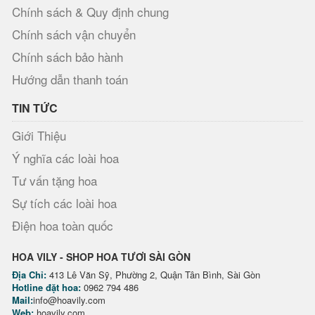
Chính sách & Quy định chung
Chính sách vận chuyển
Chính sách bảo hành
Hướng dẫn thanh toán
TIN TỨC
Giới Thiệu
Ý nghĩa các loài hoa
Tư vấn tặng hoa
Sự tích các loài hoa
Điện hoa toàn quốc
HOA VILY - SHOP HOA TƯƠI SÀI GÒN
Địa Chỉ:
413 Lê Văn Sỹ, Phường 2, Quận Tân Bình, Sài Gòn
Hotline đặt hoa:
0962 794 486
Mail:
info@hoavily.com
Web:
hoavily.com