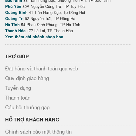
Bắc Ninh
83 Trần Hưng Đạo, phường Tiền An, TP Bắc Ninh
Phú Yên
30A Nguyễn Công Trứ, TP Tuy Hòa
Quảng Bình
41 Trần Hưng Đạo, Tp Đồng Hới
Quảng Trị
92 Nguyễn Trãi, TP Đông Hà
Hà Tĩnh
54 Phan Đình Phùng, TP Hà Tĩnh
Thanh Hóa
177 Lê Lai, TP Thanh Hóa
Xem thêm chi nhánh shop hoa
TRỢ GIÚP
Đặt hàng và thanh toán qua web
Quy định giao hàng
Tuyển dụng
Thanh toán
Câu hỏi thường gặp
HỖ TRỢ KHÁCH HÀNG
Chính sách bảo mật thông tin