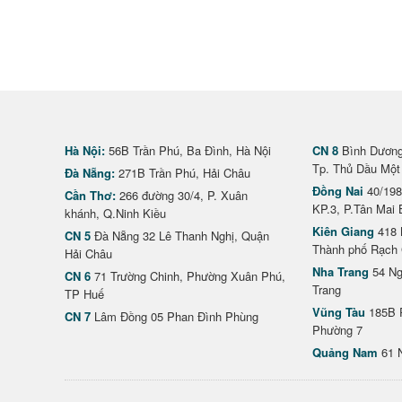
Hà Nội:
56B Trần Phú, Ba Đình, Hà Nội
CN 8
Bình Dương 
Tp. Thủ Dầu Một
Đà Nẵng:
271B Trần Phú, Hải Châu
Đồng Nai
40/198
Cần Thơ:
266 đường 30/4, P. Xuân
KP.3, P.Tân Mai 
khánh, Q.Ninh Kiều
Kiên Giang
418 
CN 5
Đà Nẵng 32 Lê Thanh Nghị, Quận
Thành phố Rạch 
Hải Châu
Nha Trang
54 Ng
CN 6
71 Trường Chinh, Phường Xuân Phú,
Trang
TP Huế
Vũng Tàu
185B 
CN 7
Lâm Đồng 05 Phan Đình Phùng
Phường 7
Quảng Nam
61 