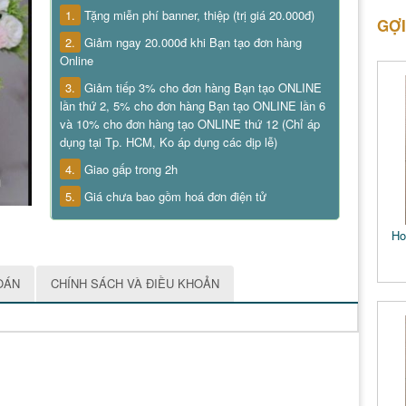
1.
Tặng miễn phí banner, thiệp (trị giá 20.000đ)
GỢI
2.
Giảm ngay 20.000đ khi Bạn tạo đơn hàng
Online
3.
Giảm tiếp 3% cho đơn hàng Bạn tạo ONLINE
lần thứ 2, 5% cho đơn hàng Bạn tạo ONLINE lần 6
và 10% cho đơn hàng tạo ONLINE thứ 12 (Chỉ áp
dụng tại Tp. HCM, Ko áp dụng các dịp lễ)
4.
Giao gấp trong 2h
5.
Giá chưa bao gồm hoá đơn điện tử
Ho
OÁN
CHÍNH SÁCH VÀ ĐIỀU KHOẢN