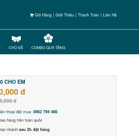
Giỏ Hàng
|
Giới Thiệu
|
Thanh Toán
|
Liên Hệ
Ế
CHỦ ĐỀ
COMBO QUÀ TẶNG
10 CHO EM
0,000 đ
5,000 đ
iện thoại đặt mua:
0962 794 486
iao hàng trên toàn quốc
iao nhanh
sau 2h đặt hàng