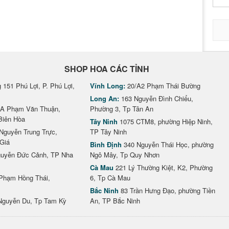
SHOP HOA CÁC TỈNH
151 Phú Lợi, P. Phú Lợi,
Vĩnh Long:
20/A2 Phạm Thái Bường
Long An:
163 Nguyễn Đình Chiểu,
A Phạm Văn Thuận,
Phường 3, Tp Tân An
Biên Hòa
Tây Ninh
1075 CTM8, phường Hiệp Ninh,
Nguyễn Trung Trực,
TP Tây Ninh
Giá
Bình Định
340 Nguyễn Thái Học, phường
uyễn Đức Cảnh, TP Nha
Ngô Mây, Tp Quy Nhơn
Cà Mau
221 Lý Thường Kiệt, K2, Phường
Phạm Hồng Thái,
6, Tp Cà Mau
Bắc Ninh
83 Trần Hưng Đạo, phường Tiền
Nguyễn Du, Tp Tam Kỳ
An, TP Bắc Ninh