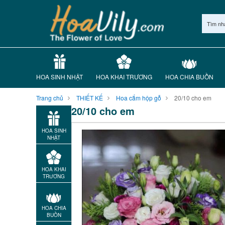
Tìm nh
HOA SINH NHẬT
HOA KHAI TRƯƠNG
HOA CHIA BUỒN
Trang chủ
THIẾT KẾ
Hoa cắm hộp gỗ
20/10 cho em
20/10 cho em
HOA SINH
NHẬT
HOA KHAI
TRƯƠNG
HOA CHIA
BUỒN