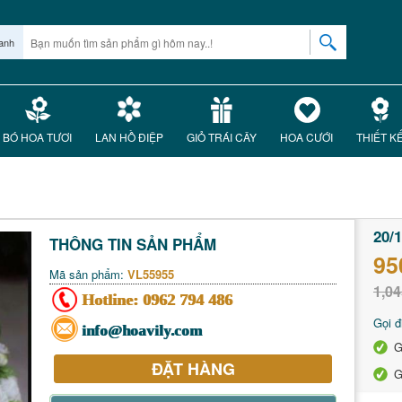
anh
BÓ HOA TƯƠI
LAN HỒ ĐIỆP
GIỎ TRÁI CÂY
HOA CƯỚI
THIẾT K
20/
THÔNG TIN SẢN PHẨM
95
Mã sản phẩm:
VL55955
1,04
Hotline:
0962 794 486
Gọi đ
info@hoavily.com
G
ĐẶT HÀNG
G