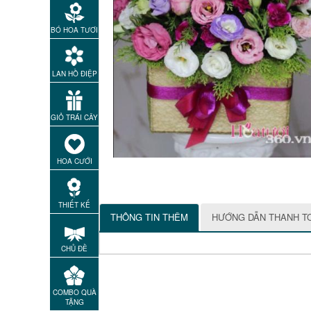
BÓ HOA TƯƠI
LAN HỒ ĐIỆP
GIỎ TRÁI CÂY
HOA CƯỚI
THIẾT KẾ
THÔNG TIN THÊM
HƯỚNG DẪN THANH T
CHỦ ĐỀ
COMBO QUÀ
TẶNG