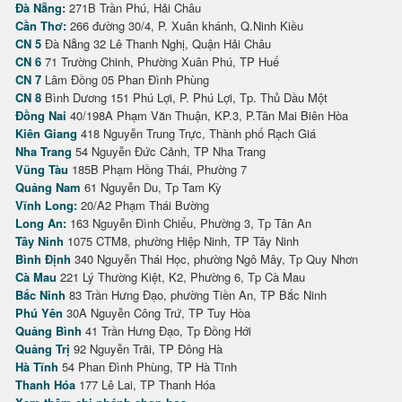
Đà Nẵng:
271B Trần Phú, Hải Châu
Cần Thơ:
266 đường 30/4, P. Xuân khánh, Q.Ninh Kiều
CN 5
Đà Nẵng 32 Lê Thanh Nghị, Quận Hải Châu
CN 6
71 Trường Chinh, Phường Xuân Phú, TP Huế
CN 7
Lâm Đồng 05 Phan Đình Phùng
CN 8
Bình Dương 151 Phú Lợi, P. Phú Lợi, Tp. Thủ Dầu Một
Đồng Nai
40/198A Phạm Văn Thuận, KP.3, P.Tân Mai Biên Hòa
Kiên Giang
418 Nguyễn Trung Trực, Thành phố Rạch Giá
Nha Trang
54 Nguyễn Đức Cảnh, TP Nha Trang
Vũng Tàu
185B Phạm Hồng Thái, Phường 7
Quảng Nam
61 Nguyễn Du, Tp Tam Kỳ
Vĩnh Long:
20/A2 Phạm Thái Bường
Long An:
163 Nguyễn Đình Chiểu, Phường 3, Tp Tân An
Tây Ninh
1075 CTM8, phường Hiệp Ninh, TP Tây Ninh
Bình Định
340 Nguyễn Thái Học, phường Ngô Mây, Tp Quy Nhơn
Cà Mau
221 Lý Thường Kiệt, K2, Phường 6, Tp Cà Mau
Bắc Ninh
83 Trần Hưng Đạo, phường Tiền An, TP Bắc Ninh
Phú Yên
30A Nguyễn Công Trứ, TP Tuy Hòa
Quảng Bình
41 Trần Hưng Đạo, Tp Đồng Hới
Quảng Trị
92 Nguyễn Trãi, TP Đông Hà
Hà Tĩnh
54 Phan Đình Phùng, TP Hà Tĩnh
Thanh Hóa
177 Lê Lai, TP Thanh Hóa