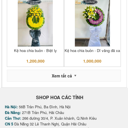
Kệ hoa chia buồn - Biệt ly
Kệ hoa chia buồn - Dĩ vãng đã xa
1,200,000
1,000,000
Xem tất cả
SHOP HOA CÁC TỈNH
Hà Nội:
56B Trần Phú, Ba Đình, Hà Nội
Đà Nẵng:
271B Trần Phú, Hải Châu
Cần Thơ:
266 đường 30/4, P. Xuân khánh, Q.Ninh Kiều
CN 5
Đà Nẵng 32 Lê Thanh Nghị, Quận Hải Châu