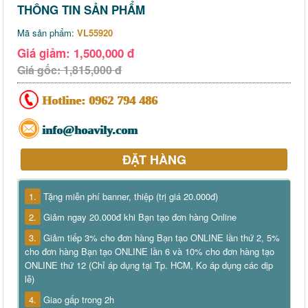
THÔNG TIN SẢN PHẨM
Mã sản phẩm:
VL55920
Giá giảm: 1,500,000 đ
Giá gốc: 1,815,000 đ
Hotline:
0962 794 486
info@hoavily.com
ĐẶT HÀNG
1.
Tặng miễn phí banner, thiệp (trị giá 20.000đ)
2.
Giảm ngay 20.000đ khi Bạn tạo đơn hàng Online
3.
Giảm tiếp 3% cho đơn hàng Bạn tạo ONLINE lần thứ 2, 5%
cho đơn hàng Bạn tạo ONLINE lần 6 và 10% cho đơn hàng tạo
ONLINE thứ 12 (Chỉ áp dụng tại Tp. HCM, Ko áp dụng các dịp
lễ)
4.
Giao gấp trong 2h