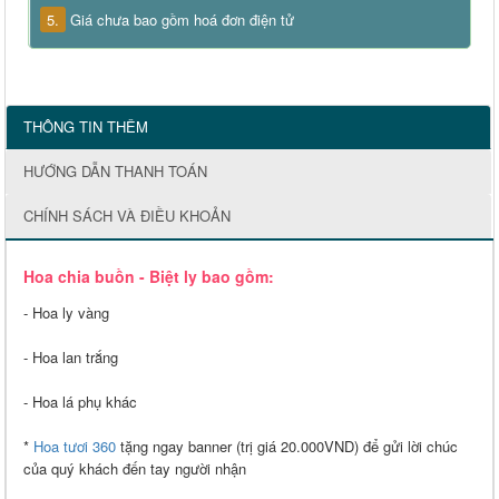
5.
Giá chưa bao gồm hoá đơn điện tử
THÔNG TIN THÊM
HƯỚNG DẪN THANH TOÁN
CHÍNH SÁCH VÀ ĐIỀU KHOẢN
Hoa chia buồn - Biệt ly bao gồm:
- Hoa ly vàng
- Hoa lan trắng
- Hoa lá phụ khác
*
Hoa tươi 360
tặng ngay banner (trị giá 20.000VND) để gửi lời chúc
của quý khách đến tay người nhận