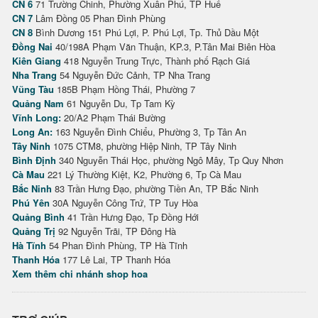
CN 6
71 Trường Chinh, Phường Xuân Phú, TP Huế
CN 7
Lâm Đồng 05 Phan Đình Phùng
CN 8
Bình Dương 151 Phú Lợi, P. Phú Lợi, Tp. Thủ Dầu Một
Đồng Nai
40/198A Phạm Văn Thuận, KP.3, P.Tân Mai Biên Hòa
Kiên Giang
418 Nguyễn Trung Trực, Thành phố Rạch Giá
Nha Trang
54 Nguyễn Đức Cảnh, TP Nha Trang
Vũng Tàu
185B Phạm Hồng Thái, Phường 7
Quảng Nam
61 Nguyễn Du, Tp Tam Kỳ
Vĩnh Long:
20/A2 Phạm Thái Bường
Long An:
163 Nguyễn Đình Chiểu, Phường 3, Tp Tân An
Tây Ninh
1075 CTM8, phường Hiệp Ninh, TP Tây Ninh
Bình Định
340 Nguyễn Thái Học, phường Ngô Mây, Tp Quy Nhơn
Cà Mau
221 Lý Thường Kiệt, K2, Phường 6, Tp Cà Mau
Bắc Ninh
83 Trần Hưng Đạo, phường Tiền An, TP Bắc Ninh
Phú Yên
30A Nguyễn Công Trứ, TP Tuy Hòa
Quảng Bình
41 Trần Hưng Đạo, Tp Đồng Hới
Quảng Trị
92 Nguyễn Trãi, TP Đông Hà
Hà Tĩnh
54 Phan Đình Phùng, TP Hà Tĩnh
Thanh Hóa
177 Lê Lai, TP Thanh Hóa
Xem thêm chi nhánh shop hoa