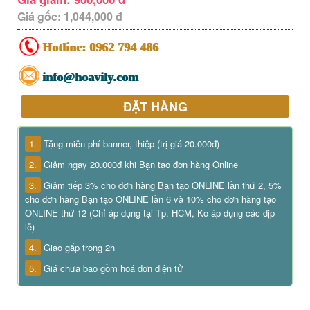
Giá gốc: 1,044,000 đ
Hotline:
0962 794 486
info@hoavily.com
ĐẶT HÀNG
1.
Tặng miễn phí banner, thiệp (trị giá 20.000đ)
2.
Giảm ngay 20.000đ khi Bạn tạo đơn hàng Online
3.
Giảm tiếp 3% cho đơn hàng Bạn tạo ONLINE lần thứ 2, 5%
cho đơn hàng Bạn tạo ONLINE lần 6 và 10% cho đơn hàng tạo
ONLINE thứ 12 (Chỉ áp dụng tại Tp. HCM, Ko áp dụng các dịp
lễ)
4.
Giao gấp trong 2h
5.
Giá chưa bao gồm hoá đơn điện tử