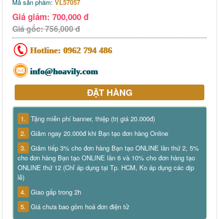
Mã sản phẩm:
VL57057
Giá giảm: 700,000 đ
Giá gốc: 756,000 đ
Hotline:
0962 794 486
info@hoavily.com
ĐẶT HÀNG
1.
Tặng miễn phí banner, thiệp (trị giá 20.000đ)
2.
Giảm ngay 20.000đ khi Bạn tạo đơn hàng Online
3.
Giảm tiếp 3% cho đơn hàng Bạn tạo ONLINE lần thứ 2, 5%
cho đơn hàng Bạn tạo ONLINE lần 6 và 10% cho đơn hàng tạo
ONLINE thứ 12 (Chỉ áp dụng tại Tp. HCM, Ko áp dụng các dịp
lễ)
4.
Giao gấp trong 2h
5.
Giá chưa bao gồm hoá đơn điện tử