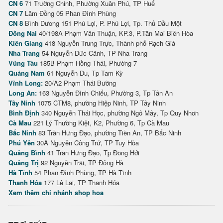
CN 6
71 Trường Chinh, Phường Xuân Phú, TP Huế
CN 7
Lâm Đồng 05 Phan Đình Phùng
CN 8
Bình Dương 151 Phú Lợi, P. Phú Lợi, Tp. Thủ Dầu Một
Đồng Nai
40/198A Phạm Văn Thuận, KP.3, P.Tân Mai Biên Hòa
Kiên Giang
418 Nguyễn Trung Trực, Thành phố Rạch Giá
Nha Trang
54 Nguyễn Đức Cảnh, TP Nha Trang
Vũng Tàu
185B Phạm Hồng Thái, Phường 7
Quảng Nam
61 Nguyễn Du, Tp Tam Kỳ
Vĩnh Long:
20/A2 Phạm Thái Bường
Long An:
163 Nguyễn Đình Chiểu, Phường 3, Tp Tân An
Tây Ninh
1075 CTM8, phường Hiệp Ninh, TP Tây Ninh
Bình Định
340 Nguyễn Thái Học, phường Ngô Mây, Tp Quy Nhơn
Cà Mau
221 Lý Thường Kiệt, K2, Phường 6, Tp Cà Mau
Bắc Ninh
83 Trần Hưng Đạo, phường Tiền An, TP Bắc Ninh
Phú Yên
30A Nguyễn Công Trứ, TP Tuy Hòa
Quảng Bình
41 Trần Hưng Đạo, Tp Đồng Hới
Quảng Trị
92 Nguyễn Trãi, TP Đông Hà
Hà Tĩnh
54 Phan Đình Phùng, TP Hà Tĩnh
Thanh Hóa
177 Lê Lai, TP Thanh Hóa
Xem thêm chi nhánh shop hoa