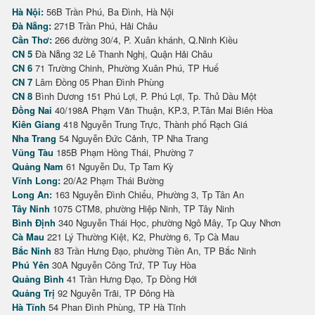
Hà Nội:
56B Trần Phú, Ba Đình, Hà Nội
Đà Nẵng:
271B Trần Phú, Hải Châu
Cần Thơ:
266 đường 30/4, P. Xuân khánh, Q.Ninh Kiều
CN 5
Đà Nẵng 32 Lê Thanh Nghị, Quận Hải Châu
CN 6
71 Trường Chinh, Phường Xuân Phú, TP Huế
CN 7
Lâm Đồng 05 Phan Đình Phùng
CN 8
Bình Dương 151 Phú Lợi, P. Phú Lợi, Tp. Thủ Dầu Một
Đồng Nai
40/198A Phạm Văn Thuận, KP.3, P.Tân Mai Biên Hòa
Kiên Giang
418 Nguyễn Trung Trực, Thành phố Rạch Giá
Nha Trang
54 Nguyễn Đức Cảnh, TP Nha Trang
Vũng Tàu
185B Phạm Hồng Thái, Phường 7
Quảng Nam
61 Nguyễn Du, Tp Tam Kỳ
Vĩnh Long:
20/A2 Phạm Thái Bường
Long An:
163 Nguyễn Đình Chiểu, Phường 3, Tp Tân An
Tây Ninh
1075 CTM8, phường Hiệp Ninh, TP Tây Ninh
Bình Định
340 Nguyễn Thái Học, phường Ngô Mây, Tp Quy Nhơn
Cà Mau
221 Lý Thường Kiệt, K2, Phường 6, Tp Cà Mau
Bắc Ninh
83 Trần Hưng Đạo, phường Tiền An, TP Bắc Ninh
Phú Yên
30A Nguyễn Công Trứ, TP Tuy Hòa
Quảng Bình
41 Trần Hưng Đạo, Tp Đồng Hới
Quảng Trị
92 Nguyễn Trãi, TP Đông Hà
Hà Tĩnh
54 Phan Đình Phùng, TP Hà Tĩnh