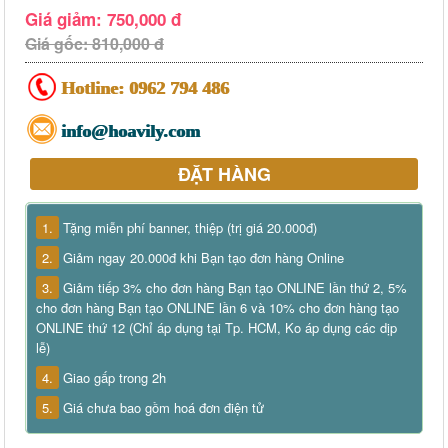
Giá giảm: 750,000 đ
Giá gốc: 810,000 đ
Hotline:
0962 794 486
info@hoavily.com
ĐẶT HÀNG
1.
Tặng miễn phí banner, thiệp (trị giá 20.000đ)
2.
Giảm ngay 20.000đ khi Bạn tạo đơn hàng Online
3.
Giảm tiếp 3% cho đơn hàng Bạn tạo ONLINE lần thứ 2, 5%
cho đơn hàng Bạn tạo ONLINE lần 6 và 10% cho đơn hàng tạo
ONLINE thứ 12 (Chỉ áp dụng tại Tp. HCM, Ko áp dụng các dịp
lễ)
4.
Giao gấp trong 2h
5.
Giá chưa bao gồm hoá đơn điện tử