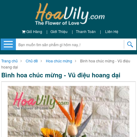
Giỏ Hàng
|
Giới Thiệu
|
Thanh Toán
|
Liên Hệ
Trang chủ
Chủ đề
Hoa chúc mừng
Bình hoa chúc mừng - Vũ điệu
hoang dại
Bình hoa chúc mừng - Vũ điệu hoang dại