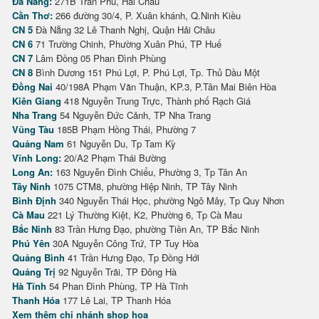
Đà Nẵng:
271B Trần Phú, Hải Châu
Cần Thơ:
266 đường 30/4, P. Xuân khánh, Q.Ninh Kiều
CN 5
Đà Nẵng 32 Lê Thanh Nghị, Quận Hải Châu
CN 6
71 Trường Chinh, Phường Xuân Phú, TP Huế
CN 7
Lâm Đồng 05 Phan Đình Phùng
CN 8
Bình Dương 151 Phú Lợi, P. Phú Lợi, Tp. Thủ Dầu Một
Đồng Nai
40/198A Phạm Văn Thuận, KP.3, P.Tân Mai Biên Hòa
Kiên Giang
418 Nguyễn Trung Trực, Thành phố Rạch Giá
Nha Trang
54 Nguyễn Đức Cảnh, TP Nha Trang
Vũng Tàu
185B Phạm Hồng Thái, Phường 7
Quảng Nam
61 Nguyễn Du, Tp Tam Kỳ
Vĩnh Long:
20/A2 Phạm Thái Bường
Long An:
163 Nguyễn Đình Chiểu, Phường 3, Tp Tân An
Tây Ninh
1075 CTM8, phường Hiệp Ninh, TP Tây Ninh
Bình Định
340 Nguyễn Thái Học, phường Ngô Mây, Tp Quy Nhơn
Cà Mau
221 Lý Thường Kiệt, K2, Phường 6, Tp Cà Mau
Bắc Ninh
83 Trần Hưng Đạo, phường Tiền An, TP Bắc Ninh
Phú Yên
30A Nguyễn Công Trứ, TP Tuy Hòa
Quảng Bình
41 Trần Hưng Đạo, Tp Đồng Hới
Quảng Trị
92 Nguyễn Trãi, TP Đông Hà
Hà Tĩnh
54 Phan Đình Phùng, TP Hà Tĩnh
Thanh Hóa
177 Lê Lai, TP Thanh Hóa
Xem thêm chi nhánh shop hoa