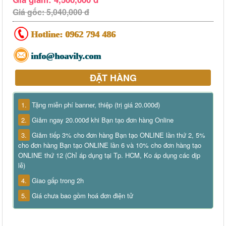
Giá gốc: 5,040,000 đ
Hotline:
0962 794 486
info@hoavily.com
ĐẶT HÀNG
1.
Tặng miễn phí banner, thiệp (trị giá 20.000đ)
2.
Giảm ngay 20.000đ khi Bạn tạo đơn hàng Online
3.
Giảm tiếp 3% cho đơn hàng Bạn tạo ONLINE lần thứ 2, 5%
cho đơn hàng Bạn tạo ONLINE lần 6 và 10% cho đơn hàng tạo
ONLINE thứ 12 (Chỉ áp dụng tại Tp. HCM, Ko áp dụng các dịp
lễ)
4.
Giao gấp trong 2h
5.
Giá chưa bao gồm hoá đơn điện tử