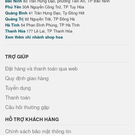
Bắc Ninh
83 Trần Hưng Đạo, phường Tiền An, TP Bắc Ninh
Phú Yên
30A Nguyễn Công Trứ, TP Tuy Hòa
Quảng Bình
41 Trần Hưng Đạo, Tp Đồng Hới
Quảng Trị
92 Nguyễn Trãi, TP Đông Hà
Hà Tĩnh
54 Phan Đình Phùng, TP Hà Tĩnh
Thanh Hóa
177 Lê Lai, TP Thanh Hóa
Xem thêm chi nhánh shop hoa
TRỢ GIÚP
Đặt hàng và thanh toán qua web
Quy định giao hàng
Tuyển dụng
Thanh toán
Câu hỏi thường gặp
HỖ TRỢ KHÁCH HÀNG
Chính sách bảo mật thông tin