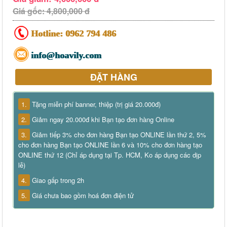
Giá gốc: 4,800,000 đ
Hotline:
0962 794 486
info@hoavily.com
ĐẶT HÀNG
1.
Tặng miễn phí banner, thiệp (trị giá 20.000đ)
2.
Giảm ngay 20.000đ khi Bạn tạo đơn hàng Online
3.
Giảm tiếp 3% cho đơn hàng Bạn tạo ONLINE lần thứ 2, 5%
cho đơn hàng Bạn tạo ONLINE lần 6 và 10% cho đơn hàng tạo
ONLINE thứ 12 (Chỉ áp dụng tại Tp. HCM, Ko áp dụng các dịp
lễ)
4.
Giao gấp trong 2h
5.
Giá chưa bao gồm hoá đơn điện tử