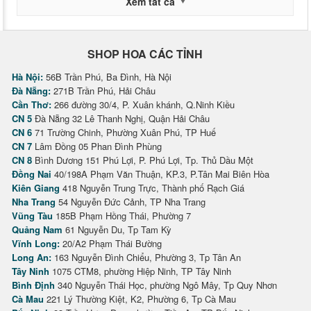
Xem tất cả
SHOP HOA CÁC TỈNH
Hà Nội:
56B Trần Phú, Ba Đình, Hà Nội
Đà Nẵng:
271B Trần Phú, Hải Châu
Cần Thơ:
266 đường 30/4, P. Xuân khánh, Q.Ninh Kiều
CN 5
Đà Nẵng 32 Lê Thanh Nghị, Quận Hải Châu
CN 6
71 Trường Chinh, Phường Xuân Phú, TP Huế
CN 7
Lâm Đồng 05 Phan Đình Phùng
CN 8
Bình Dương 151 Phú Lợi, P. Phú Lợi, Tp. Thủ Dầu Một
Đồng Nai
40/198A Phạm Văn Thuận, KP.3, P.Tân Mai Biên Hòa
Kiên Giang
418 Nguyễn Trung Trực, Thành phố Rạch Giá
Nha Trang
54 Nguyễn Đức Cảnh, TP Nha Trang
Vũng Tàu
185B Phạm Hồng Thái, Phường 7
Quảng Nam
61 Nguyễn Du, Tp Tam Kỳ
Vĩnh Long:
20/A2 Phạm Thái Bường
Long An:
163 Nguyễn Đình Chiểu, Phường 3, Tp Tân An
Tây Ninh
1075 CTM8, phường Hiệp Ninh, TP Tây Ninh
Bình Định
340 Nguyễn Thái Học, phường Ngô Mây, Tp Quy Nhơn
Cà Mau
221 Lý Thường Kiệt, K2, Phường 6, Tp Cà Mau