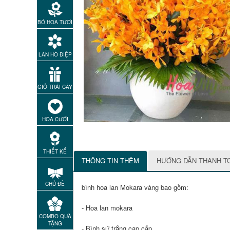
BÓ HOA TƯƠI
LAN HỒ ĐIỆP
GIỎ TRÁI CÂY
HOA CƯỚI
THIẾT KẾ
THÔNG TIN THÊM
HƯỚNG DẪN THANH T
CHỦ ĐỀ
bình hoa lan Mokara vàng bao gồm:
- Hoa lan mokara
COMBO QUÀ
TẶNG
- Bình sứ trắng cap cấp