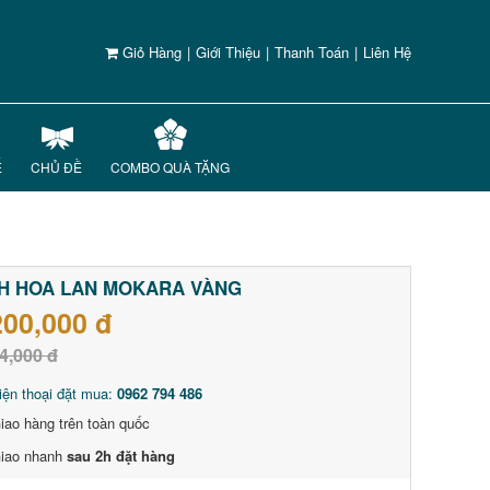
Giỏ Hàng
|
Giới Thiệu
|
Thanh Toán
|
Liên Hệ
Ế
CHỦ ĐỀ
COMBO QUÀ TẶNG
H HOA LAN MOKARA VÀNG
200,000 đ
4,000 đ
iện thoại đặt mua:
0962 794 486
iao hàng trên toàn quốc
iao nhanh
sau 2h đặt hàng