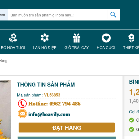
anh
BÓ HOA TƯƠI
LAN HỒ ĐIỆP
GIỎ TRÁI CÂY
HOA CƯỚI
THIẾT K
 vàng
BÌN
THÔNG TIN SẢN PHẨM
1,
Mã sản phẩm:
VL56853
1,40
Hotline:
0962 794 486
Gọi đ
info@hoavily.com
G
ĐẶT HÀNG
G