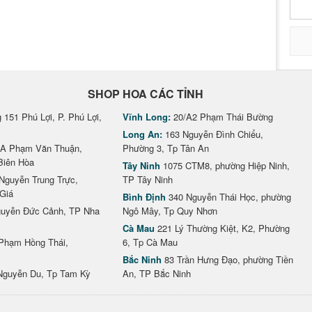
SHOP HOA CÁC TỈNH
151 Phú Lợi, P. Phú Lợi,
Vĩnh Long:
20/A2 Phạm Thái Bường
Long An:
163 Nguyễn Đình Chiểu,
A Phạm Văn Thuận,
Phường 3, Tp Tân An
Biên Hòa
Tây Ninh
1075 CTM8, phường Hiệp Ninh,
Nguyễn Trung Trực,
TP Tây Ninh
Giá
Bình Định
340 Nguyễn Thái Học, phường
uyễn Đức Cảnh, TP Nha
Ngô Mây, Tp Quy Nhơn
Cà Mau
221 Lý Thường Kiệt, K2, Phường
Phạm Hồng Thái,
6, Tp Cà Mau
Bắc Ninh
83 Trần Hưng Đạo, phường Tiền
Nguyễn Du, Tp Tam Kỳ
An, TP Bắc Ninh