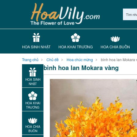
Tìm nh
HOA SINH NHẬT
HOA KHAI TRƯƠNG
HOA CHIA BUỒN
Trang chủ
Chủ đề
Hoa chúc mừng
bình hoa lan Mokara
bình hoa lan Mokara vàng
HOA SINH
NHẬT
HOA KHAI
TRƯƠNG
HOA CHIA
BUỒN