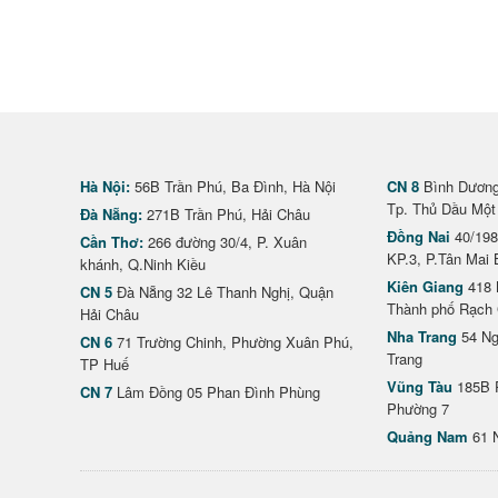
Hà Nội:
56B Trần Phú, Ba Đình, Hà Nội
CN 8
Bình Dương 
Tp. Thủ Dầu Một
Đà Nẵng:
271B Trần Phú, Hải Châu
Đồng Nai
40/198
Cần Thơ:
266 đường 30/4, P. Xuân
KP.3, P.Tân Mai 
khánh, Q.Ninh Kiều
Kiên Giang
418 
CN 5
Đà Nẵng 32 Lê Thanh Nghị, Quận
Thành phố Rạch 
Hải Châu
Nha Trang
54 Ng
CN 6
71 Trường Chinh, Phường Xuân Phú,
Trang
TP Huế
Vũng Tàu
185B 
CN 7
Lâm Đồng 05 Phan Đình Phùng
Phường 7
Quảng Nam
61 