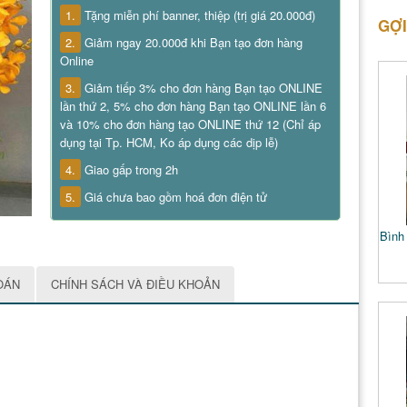
1.
Tặng miễn phí banner, thiệp (trị giá 20.000đ)
GỢI
2.
Giảm ngay 20.000đ khi Bạn tạo đơn hàng
Online
3.
Giảm tiếp 3% cho đơn hàng Bạn tạo ONLINE
lần thứ 2, 5% cho đơn hàng Bạn tạo ONLINE lần 6
và 10% cho đơn hàng tạo ONLINE thứ 12 (Chỉ áp
dụng tại Tp. HCM, Ko áp dụng các dịp lễ)
4.
Giao gấp trong 2h
5.
Giá chưa bao gồm hoá đơn điện tử
Bình 
OÁN
CHÍNH SÁCH VÀ ĐIỀU KHOẢN