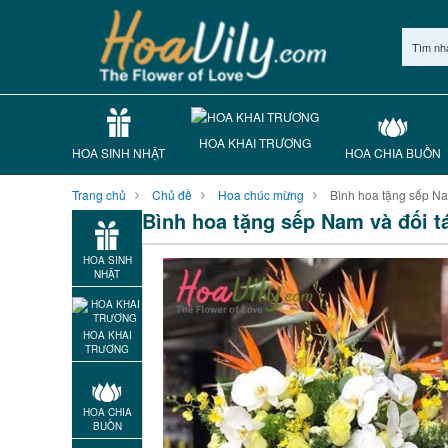
Tìm nh
HOA KHAI TRƯƠNG
HOA SINH NHẬT
HOA CHIA BUỒN
Trang chủ
Chủ đề
Hoa chúc mừng
Bình hoa tặng sếp Na
Bình hoa tặng sếp Nam và đối t
HOA SINH
NHẬT
HOA KHAI
TRƯƠNG
HOA CHIA
BUỒN