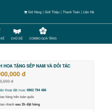
Giỏ Hàng
|
Giới Thiệu
|
Thanh Toán
|
Liên Hệ
 KẾ
CHỦ ĐỀ
COMBO QUÀ TẶNG
H HOA TẶNG SẾP NAM VÀ ĐỐI TÁC
900,000 đ
0,000 đ
iện thoại đặt mua:
0962 794 486
iao hàng trên toàn quốc
iao nhanh
sau 2h đặt hàng