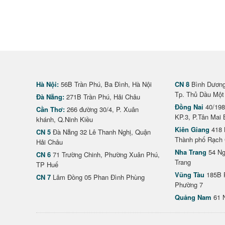
Hà Nội:
56B Trần Phú, Ba Đình, Hà Nội
CN 8
Bình Dương 
Tp. Thủ Dầu Một
Đà Nẵng:
271B Trần Phú, Hải Châu
Đồng Nai
40/198
Cần Thơ:
266 đường 30/4, P. Xuân
KP.3, P.Tân Mai 
khánh, Q.Ninh Kiều
Kiên Giang
418 
CN 5
Đà Nẵng 32 Lê Thanh Nghị, Quận
Thành phố Rạch 
Hải Châu
Nha Trang
54 Ng
CN 6
71 Trường Chinh, Phường Xuân Phú,
Trang
TP Huế
Vũng Tàu
185B 
CN 7
Lâm Đồng 05 Phan Đình Phùng
Phường 7
Quảng Nam
61 