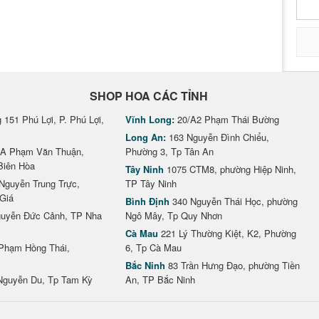
SHOP HOA CÁC TỈNH
151 Phú Lợi, P. Phú Lợi,
Vĩnh Long:
20/A2 Phạm Thái Bường
Long An:
163 Nguyễn Đình Chiểu,
A Phạm Văn Thuận,
Phường 3, Tp Tân An
Biên Hòa
Tây Ninh
1075 CTM8, phường Hiệp Ninh,
Nguyễn Trung Trực,
TP Tây Ninh
Giá
Bình Định
340 Nguyễn Thái Học, phường
uyễn Đức Cảnh, TP Nha
Ngô Mây, Tp Quy Nhơn
Cà Mau
221 Lý Thường Kiệt, K2, Phường
Phạm Hồng Thái,
6, Tp Cà Mau
Bắc Ninh
83 Trần Hưng Đạo, phường Tiền
Nguyễn Du, Tp Tam Kỳ
An, TP Bắc Ninh