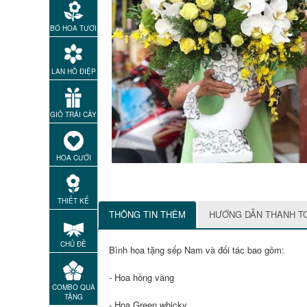
BÓ HOA TƯƠI
LAN HỒ ĐIỆP
GIỎ TRÁI CÂY
HOA CƯỚI
THIẾT KẾ
THÔNG TIN THÊM
HƯỚNG DẪN THANH T
CHỦ ĐỀ
Bình hoa tặng sếp Nam và đối tác bao gồm:
- Hoa hồng vàng
COMBO QUÀ
TẶNG
- Hoa Green whicky