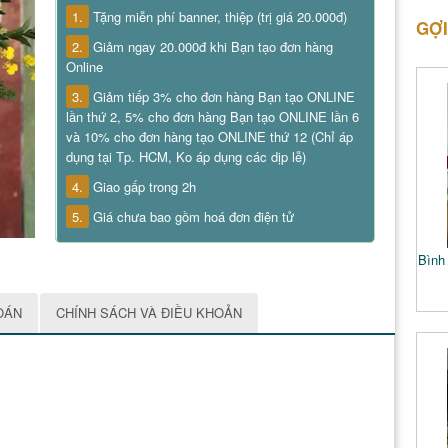
1.
Tặng miễn phí banner, thiệp (trị giá 20.000đ)
GỢI
2.
Giảm ngay 20.000đ khi Bạn tạo đơn hàng
Online
3.
Giảm tiếp 3% cho đơn hàng Bạn tạo ONLINE
lần thứ 2, 5% cho đơn hàng Bạn tạo ONLINE lần 6
và 10% cho đơn hàng tạo ONLINE thứ 12 (Chỉ áp
dụng tại Tp. HCM, Ko áp dụng các dịp lễ)
4.
Giao gấp trong 2h
5.
Giá chưa bao gồm hoá đơn điện tử
Bình 
OÁN
CHÍNH SÁCH VÀ ĐIỀU KHOẢN