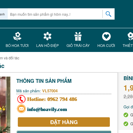
anh
BÓ HOA TƯƠI
LAN HỒ ĐIỆP
GIỎ TRÁI CÂY
HOA CƯỚI
THIẾT
m và đối tác
ác
BÌN
THÔNG TIN SẢN PHẨM
1,
Mã sản phẩm:
VL57004
2,28
Hotline:
0962 794 486
Gọi đ
info@hoavily.com
G
ĐẶT HÀNG
G