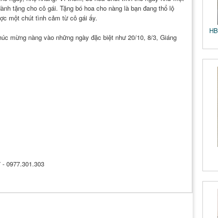
dành tặng cho cô gái. Tặng bó hoa cho nàng là bạn đang thổ lộ
c một chút tình cảm từ cô gái ấy.
HB
húc mừng nàng vào những ngày đặc biệt như 20/10, 8/3, Giáng
M
7 - 0977.301.303