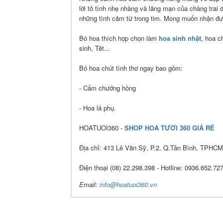
lời tỏ tình nhẹ nhàng và lãng mạn của chàng trai 
những tình cảm từ trong tim. Mong muốn nhận đượ
Bó hoa thích hợp chọn làm
hoa sinh nhật
, hoa c
sinh, Têt...
Bó hoa chút tình thơ ngay bao gồm:
- Cẩm chướng hồng
- Hoa lá phụ.
HOATUOI360 -
SHOP HOA TƯƠI 360 GIÁ RẺ
Địa chỉ: 413 Lê Văn Sỹ, P.2. Q.Tân Bình, TPHC
Điện thoại (08) 22.298.398 - Hotline: 0936.652.72
Email:
info@hoatuoi360.vn