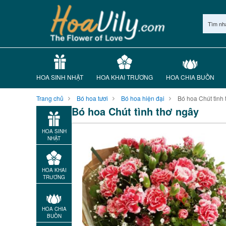
Tìm nh
HOA SINH NHẬT
HOA KHAI TRƯƠNG
HOA CHIA BUỒN
Trang chủ
Bó hoa tươi
Bó hoa hiện đại
Bó hoa Chút tình 
Bó hoa Chút tình thơ ngây
HOA SINH
NHẬT
HOA KHAI
TRƯƠNG
HOA CHIA
BUỒN