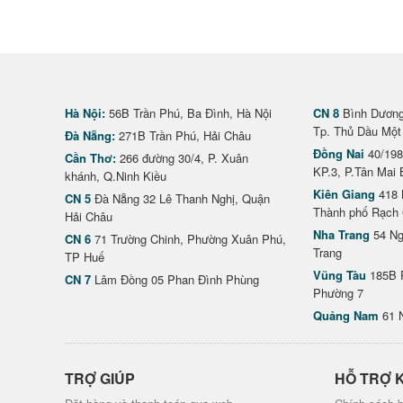
Hà Nội:
56B Trần Phú, Ba Đình, Hà Nội
CN 8
Bình Dương 
Tp. Thủ Dầu Một
Đà Nẵng:
271B Trần Phú, Hải Châu
Đồng Nai
40/198
Cần Thơ:
266 đường 30/4, P. Xuân
KP.3, P.Tân Mai 
khánh, Q.Ninh Kiều
Kiên Giang
418 
CN 5
Đà Nẵng 32 Lê Thanh Nghị, Quận
Thành phố Rạch 
Hải Châu
Nha Trang
54 Ng
CN 6
71 Trường Chinh, Phường Xuân Phú,
Trang
TP Huế
Vũng Tàu
185B 
CN 7
Lâm Đồng 05 Phan Đình Phùng
Phường 7
Quảng Nam
61 
TRỢ GIÚP
HỖ TRỢ 