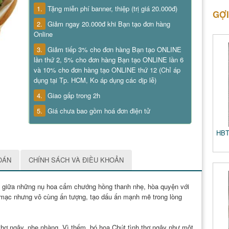
1.
Tặng miễn phí banner, thiệp (trị giá 20.000đ)
GỢI
2.
Giảm ngay 20.000đ khi Bạn tạo đơn hàng
Online
3.
Giảm tiếp 3% cho đơn hàng Bạn tạo ONLINE
lần thứ 2, 5% cho đơn hàng Bạn tạo ONLINE lần 6
và 10% cho đơn hàng tạo ONLINE thứ 12 (Chỉ áp
dụng tại Tp. HCM, Ko áp dụng các dịp lễ)
4.
Giao gấp trong 2h
5.
Giá chưa bao gồm hoá đơn điện tử
HBT
OÁN
CHÍNH SÁCH VÀ ĐIỀU KHOẢN
ảo giữa những nụ hoa cẩm chướng hồng thanh nhẹ, hòa quyện với
mạc nhưng vô cùng ấn tượng, tạo dấu ấn mạnh mẽ trong lòng
ơ ngây, nhẹ nhàng. Vì thếm, bó hoa Chút tình thơ ngây như một