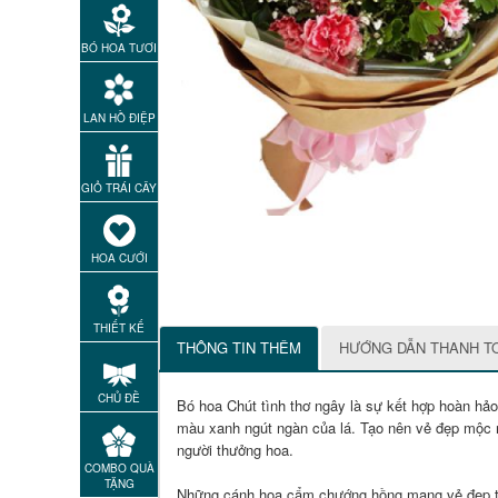
BÓ HOA TƯƠI
LAN HỒ ĐIỆP
GIỎ TRÁI CÂY
HOA CƯỚI
THIẾT KẾ
THÔNG TIN THÊM
HƯỚNG DẪN THANH T
CHỦ ĐỀ
Bó hoa Chút tình thơ ngây là sự kết hợp hoàn h
màu xanh ngút ngàn của lá. Tạo nên vẻ đẹp mộc 
người thưởng hoa.
COMBO QUÀ
TẶNG
Những cánh hoa cẩm chướng hồng mang vẻ đẹp th