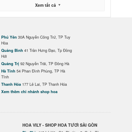
Xem tất cả
Phú Yên
30A Nguyễn Công Trứ, TP Tuy
Hòa
Quảng Bình
41 Trần Hưng Đạo, Tp Đồng
Hới
Quảng Trị
92 Nguyễn Trãi, TP Đông Hà
Hà Tĩnh
54 Phan Đình Phùng, TP Hà
Tĩnh
Thanh Hóa
177 Lê Lai, TP Thanh Hóa
Xem thêm chi nhánh shop hoa
HOA VILY - SHOP HOA TƯƠI SÀI GÒN