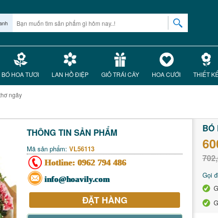
anh
BÓ HOA TƯƠI
LAN HỒ ĐIỆP
GIỎ TRÁI CÂY
HOA CƯỚI
THIẾT K
thơ ngây
BÓ 
THÔNG TIN SẢN PHẨM
60
Mã sản phẩm:
VL56113
702,
Hotline:
0962 794 486
Gọi đ
info@hoavily.com
G
ĐẶT HÀNG
G