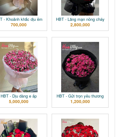
T - Khoảnh khắc dịu êm
HBT - Lãng mạn nồng cháy
700,000
2,800,000
HBT - Dịu dàng e ấp
HBT - Gửi trọn yêu thương
5,000,000
1,200,000