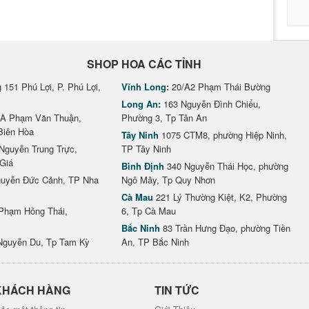
SHOP HOA CÁC TỈNH
151 Phú Lợi, P. Phú Lợi,
Vĩnh Long:
20/A2 Phạm Thái Bường
Long An:
163 Nguyễn Đình Chiểu,
A Phạm Văn Thuận,
Phường 3, Tp Tân An
Biên Hòa
Tây Ninh
1075 CTM8, phường Hiệp Ninh,
Nguyễn Trung Trực,
TP Tây Ninh
Giá
Bình Định
340 Nguyễn Thái Học, phường
uyễn Đức Cảnh, TP Nha
Ngô Mây, Tp Quy Nhơn
Cà Mau
221 Lý Thường Kiệt, K2, Phường
Phạm Hồng Thái,
6, Tp Cà Mau
Bắc Ninh
83 Trần Hưng Đạo, phường Tiền
Nguyễn Du, Tp Tam Kỳ
An, TP Bắc Ninh
KHÁCH HÀNG
TIN TỨC