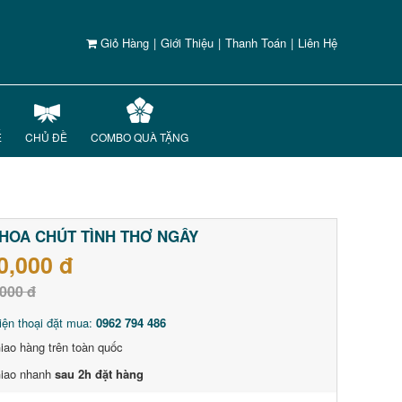
Giỏ Hàng
|
Giới Thiệu
|
Thanh Toán
|
Liên Hệ
Ế
CHỦ ĐỀ
COMBO QUÀ TẶNG
HOA CHÚT TÌNH THƠ NGÂY
0,000 đ
000 đ
iện thoại đặt mua:
0962 794 486
iao hàng trên toàn quốc
iao nhanh
sau 2h đặt hàng