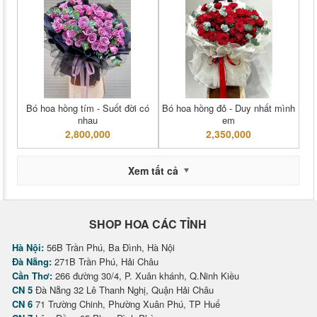
Bó hoa hồng tím - Suốt đời có
Bó hoa hồng đỏ - Duy nhất mình
nhau
em
2,800,000
2,350,000
Xem tất cả
SHOP HOA CÁC TỈNH
Hà Nội:
56B Trần Phú, Ba Đình, Hà Nội
Đà Nẵng:
271B Trần Phú, Hải Châu
Cần Thơ:
266 đường 30/4, P. Xuân khánh, Q.Ninh Kiều
CN 5
Đà Nẵng 32 Lê Thanh Nghị, Quận Hải Châu
CN 6
71 Trường Chinh, Phường Xuân Phú, TP Huế