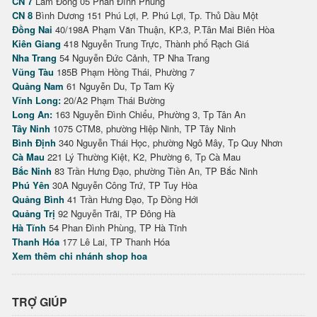
CN 7
Lâm Đồng 05 Phan Đình Phùng
CN 8
Bình Dương 151 Phú Lợi, P. Phú Lợi, Tp. Thủ Dầu Một
Đồng Nai
40/198A Phạm Văn Thuận, KP.3, P.Tân Mai Biên Hòa
Kiên Giang
418 Nguyễn Trung Trực, Thành phố Rạch Giá
Nha Trang
54 Nguyễn Đức Cảnh, TP Nha Trang
Vũng Tàu
185B Phạm Hồng Thái, Phường 7
Quảng Nam
61 Nguyễn Du, Tp Tam Kỳ
Vĩnh Long:
20/A2 Phạm Thái Bường
Long An:
163 Nguyễn Đình Chiểu, Phường 3, Tp Tân An
Tây Ninh
1075 CTM8, phường Hiệp Ninh, TP Tây Ninh
Bình Định
340 Nguyễn Thái Học, phường Ngô Mây, Tp Quy Nhơn
Cà Mau
221 Lý Thường Kiệt, K2, Phường 6, Tp Cà Mau
Bắc Ninh
83 Trần Hưng Đạo, phường Tiền An, TP Bắc Ninh
Phú Yên
30A Nguyễn Công Trứ, TP Tuy Hòa
Quảng Bình
41 Trần Hưng Đạo, Tp Đồng Hới
Quảng Trị
92 Nguyễn Trãi, TP Đông Hà
Hà Tĩnh
54 Phan Đình Phùng, TP Hà Tĩnh
Thanh Hóa
177 Lê Lai, TP Thanh Hóa
Xem thêm chi nhánh shop hoa
TRỢ GIÚP