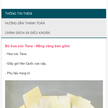
THÔNG TIN THÊM
HƯỚNG DẪN THANH TOÁN
CHÍNH SÁCH VÀ ĐIỀU KHOẢN
Bó hoa cúc Tana - Nắng vàng bao gồm:
- Hoa cúc Tana,
- Giấy gói Hàn Quốc cao cấp,
- Phụ liệu trang trí