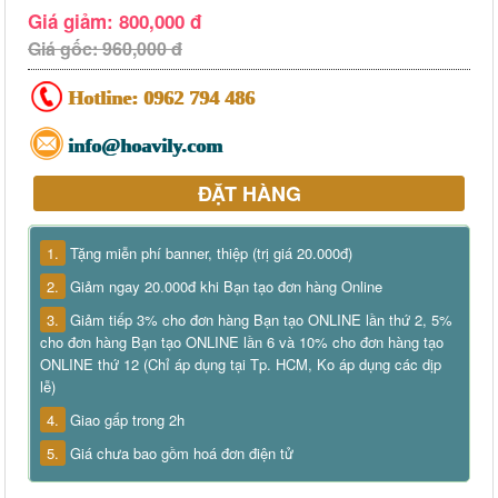
Giá giảm: 800,000 đ
Giá gốc: 960,000 đ
Hotline:
0962 794 486
info@hoavily.com
ĐẶT HÀNG
1.
Tặng miễn phí banner, thiệp (trị giá 20.000đ)
2.
Giảm ngay 20.000đ khi Bạn tạo đơn hàng Online
3.
Giảm tiếp 3% cho đơn hàng Bạn tạo ONLINE lần thứ 2, 5%
cho đơn hàng Bạn tạo ONLINE lần 6 và 10% cho đơn hàng tạo
ONLINE thứ 12 (Chỉ áp dụng tại Tp. HCM, Ko áp dụng các dịp
lễ)
4.
Giao gấp trong 2h
5.
Giá chưa bao gồm hoá đơn điện tử