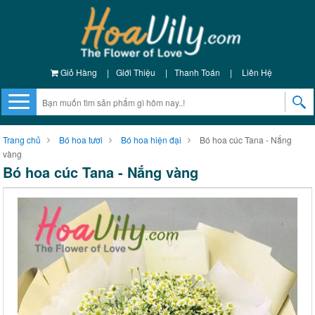
Giỏ Hàng
|
Giới Thiệu
|
Thanh Toán
|
Liên Hệ
Trang chủ
Bó hoa tươi
Bó hoa hiện đại
Bó hoa cúc Tana - Nắng
vàng
Bó hoa cúc Tana - Nắng vàng