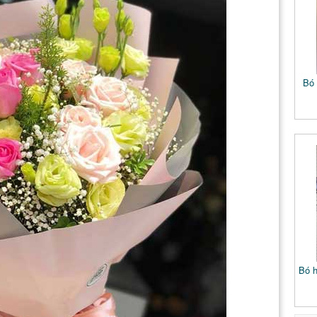
Bó 
Bó h