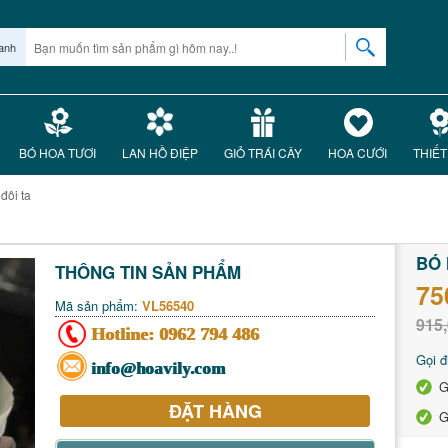
anh
BÓ HOA TƯƠI
LAN HỒ ĐIỆP
GIỎ TRÁI CÂY
HOA CƯỚI
THIẾT
đôi ta
BÓ 
THÔNG TIN SẢN PHẨM
75
Mã sản phẩm:
VL56540
915,
Hotline:
0962 794 486
Gọi đ
info@hoavily.com
G
ĐẶT HÀNG
G