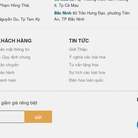
Phạm Hồng Thái,
6, Tp Cà Mau
Bắc Ninh
83 Trần Hưng Đạo, phường Tiền
Nguyễn Du, Tp Tam Kỳ
An, TP Bắc Ninh
KHÁCH HÀNG
TIN TỨC
ảo mật thông tin
Giới Thiệu
& Quy định chung
Ý nghĩa các loài hoa
vận chuyển
Tư vấn tặng hoa
bảo hành
Sự tích các loài hoa
hanh toán
Điện hoa toàn quốc
giảm giá riêng biệt
GỬI