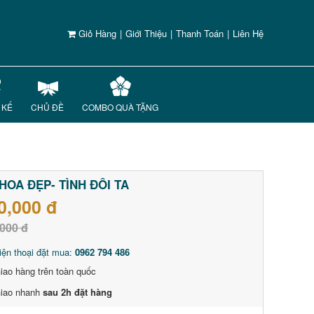
Giỏ Hàng
|
Giới Thiệu
|
Thanh Toán
|
Liên Hệ
 KẾ
CHỦ ĐỀ
COMBO QUÀ TẶNG
HOA ĐẸP- TÌNH ĐÔI TA
0,000 đ
000 đ
iện thoại đặt mua:
0962 794 486
iao hàng trên toàn quốc
iao nhanh
sau 2h đặt hàng