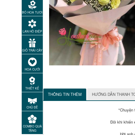
BÓ HOA TƯƠI
LAN HỒ ĐIỆP
GIỎ TRÁI CÂY
HOA CƯỚI
THIẾT KẾ
THÔNG TIN THÊM
HƯỚNG DẪN THANH T
CHỦ ĐỀ
"Chuyện t
Đôi khi khiến
COMBO QUÀ
TẶNG
Hỡi anh 