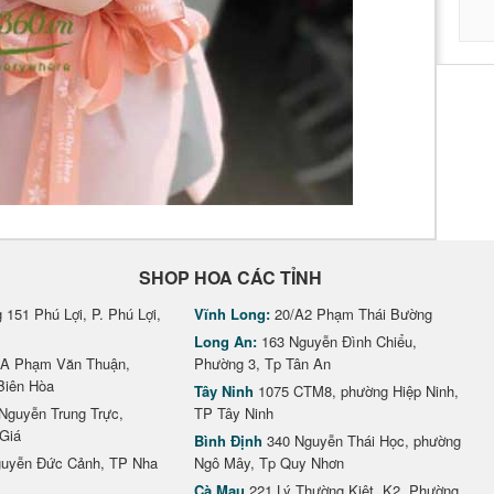
SHOP HOA CÁC TỈNH
151 Phú Lợi, P. Phú Lợi,
Vĩnh Long:
20/A2 Phạm Thái Bường
Long An:
163 Nguyễn Đình Chiểu,
A Phạm Văn Thuận,
Phường 3, Tp Tân An
Biên Hòa
Tây Ninh
1075 CTM8, phường Hiệp Ninh,
Nguyễn Trung Trực,
TP Tây Ninh
Giá
Bình Định
340 Nguyễn Thái Học, phường
uyễn Đức Cảnh, TP Nha
Ngô Mây, Tp Quy Nhơn
Cà Mau
221 Lý Thường Kiệt, K2, Phường