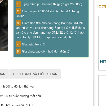
1.
Tặng miễn phí banner, thiệp (trị giá 20.000đ)
GỢI
2.
Giảm ngay 20.000đ khi Bạn tạo đơn hàng
Online
3.
Giảm tiếp 3% cho đơn hàng Bạn tạo ONLINE
lần thứ 2, 5% cho đơn hàng Bạn tạo ONLINE lần 6
và 10% cho đơn hàng tạo ONLINE thứ 12 (Chỉ áp
dụng tại Tp. HCM, Ko áp dụng các dịp lễ)
4.
Giao gấp trong 2h
5.
Giá chưa bao gồm hoá đơn điện tử
HBT
OÁN
CHÍNH SÁCH VÀ ĐIỀU KHOẢN
ình đôi ta đôi khi thật vui
 em ưu tư buồn vương mắt sầu
giận hờn vu vơ để rồi khi