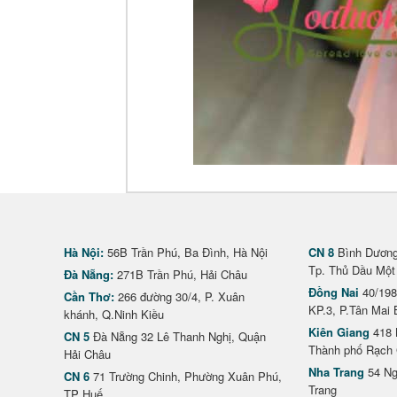
Hà Nội:
56B Trần Phú, Ba Đình, Hà Nội
CN 8
Bình Dương 
Tp. Thủ Dầu Một
Đà Nẵng:
271B Trần Phú, Hải Châu
Đồng Nai
40/198
Cần Thơ:
266 đường 30/4, P. Xuân
KP.3, P.Tân Mai 
khánh, Q.Ninh Kiều
Kiên Giang
418 
CN 5
Đà Nẵng 32 Lê Thanh Nghị, Quận
Thành phố Rạch 
Hải Châu
Nha Trang
54 Ng
CN 6
71 Trường Chinh, Phường Xuân Phú,
Trang
TP Huế