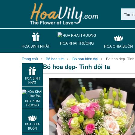
Tìm nh
HOA KHAI TRƯƠNG
HOA SINH NHẬT
HOA CHIA BUỒN
Trang chủ
Bó hoa tươi
Bó hoa hiện đại
Bó hoa đẹp- Tình 
Bó hoa đẹp- Tình đôi ta
HOA SINH
NHẬT
HOA KHAI
TRƯƠNG
HOA CHIA
BUỒN