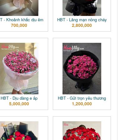
T - Khoảnh khắc dịu êm
HBT - Lãng mạn nồng cháy
700,000
2,800,000
HBT - Dịu dàng e ấp
HBT - Gửi trọn yêu thương
5,000,000
1,200,000