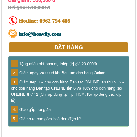
Giá gốc: 610,000 đ
Hotline:
0962 794 486
info@hoavily.com
ĐẶT HÀNG
1.
Tặng miễn phí banner, thiệp (trị giá 20.000đ)
2.
Giảm ngay 20.000đ khi Bạn tạo đơn hàng Online
3.
Giảm tiếp 3% cho đơn hàng Bạn tạo ONLINE lần thứ 2, 5%
cho đơn hàng Bạn tạo ONLINE lần 6 và 10% cho đơn hàng tạo
ONLINE thứ 12 (Chỉ áp dụng tại Tp. HCM, Ko áp dụng các dịp
lễ)
4.
Giao gấp trong 2h
5.
Giá chưa bao gồm hoá đơn điện tử