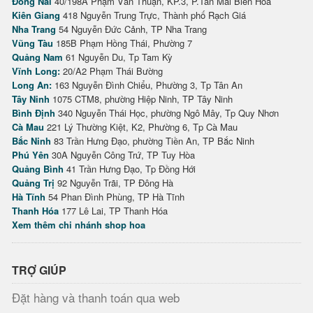
Đồng Nai
40/198A Phạm Văn Thuận, KP.3, P.Tân Mai Biên Hòa
Kiên Giang
418 Nguyễn Trung Trực, Thành phố Rạch Giá
Nha Trang
54 Nguyễn Đức Cảnh, TP Nha Trang
Vũng Tàu
185B Phạm Hồng Thái, Phường 7
Quảng Nam
61 Nguyễn Du, Tp Tam Kỳ
Vĩnh Long:
20/A2 Phạm Thái Bường
Long An:
163 Nguyễn Đình Chiểu, Phường 3, Tp Tân An
Tây Ninh
1075 CTM8, phường Hiệp Ninh, TP Tây Ninh
Bình Định
340 Nguyễn Thái Học, phường Ngô Mây, Tp Quy Nhơn
Cà Mau
221 Lý Thường Kiệt, K2, Phường 6, Tp Cà Mau
Bắc Ninh
83 Trần Hưng Đạo, phường Tiền An, TP Bắc Ninh
Phú Yên
30A Nguyễn Công Trứ, TP Tuy Hòa
Quảng Bình
41 Trần Hưng Đạo, Tp Đồng Hới
Quảng Trị
92 Nguyễn Trãi, TP Đông Hà
Hà Tĩnh
54 Phan Đình Phùng, TP Hà Tĩnh
Thanh Hóa
177 Lê Lai, TP Thanh Hóa
Xem thêm chi nhánh shop hoa
TRỢ GIÚP
Đặt hàng và thanh toán qua web