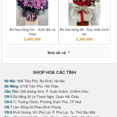
Bó hoa hồng tím - Suốt đời có
Bó hoa hồng đỏ - Duy nhất mình
nhau
em
2,800,000
2,350,000
Xem tất cả
SHOP HOA CÁC TỈNH
Hà Nội:
56B Trần Phú, Ba Đình, Hà Nội
Đà Nẵng:
271B Trần Phú, Hải Châu
Cần Thơ:
266 đường 30/4, P. Xuân khánh, Q.Ninh Kiều
CN 5
Đà Nẵng 32 Lê Thanh Nghị, Quận Hải Châu
CN 6
71 Trường Chinh, Phường Xuân Phú, TP Huế
CN 7
Lâm Đồng 05 Phan Đình Phùng
CN 8
Bình Dương 151 Phú Lợi, P. Phú Lợi, Tp. Thủ Dầu Một