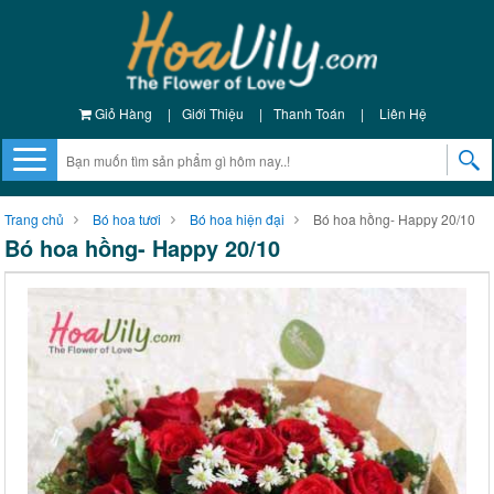
Giỏ Hàng
|
Giới Thiệu
|
Thanh Toán
|
Liên Hệ
Trang chủ
Bó hoa tươi
Bó hoa hiện đại
Bó hoa hồng- Happy 20/10
Bó hoa hồng- Happy 20/10