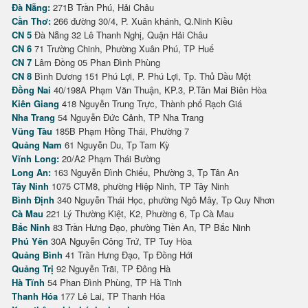
Đà Nẵng:
271B Trần Phú, Hải Châu
Cần Thơ:
266 đường 30/4, P. Xuân khánh, Q.Ninh Kiều
CN 5
Đà Nẵng 32 Lê Thanh Nghị, Quận Hải Châu
CN 6
71 Trường Chinh, Phường Xuân Phú, TP Huế
CN 7
Lâm Đồng 05 Phan Đình Phùng
CN 8
Bình Dương 151 Phú Lợi, P. Phú Lợi, Tp. Thủ Dầu Một
Đồng Nai
40/198A Phạm Văn Thuận, KP.3, P.Tân Mai Biên Hòa
Kiên Giang
418 Nguyễn Trung Trực, Thành phố Rạch Giá
Nha Trang
54 Nguyễn Đức Cảnh, TP Nha Trang
Vũng Tàu
185B Phạm Hồng Thái, Phường 7
Quảng Nam
61 Nguyễn Du, Tp Tam Kỳ
Vĩnh Long:
20/A2 Phạm Thái Bường
Long An:
163 Nguyễn Đình Chiểu, Phường 3, Tp Tân An
Tây Ninh
1075 CTM8, phường Hiệp Ninh, TP Tây Ninh
Bình Định
340 Nguyễn Thái Học, phường Ngô Mây, Tp Quy Nhơn
Cà Mau
221 Lý Thường Kiệt, K2, Phường 6, Tp Cà Mau
Bắc Ninh
83 Trần Hưng Đạo, phường Tiền An, TP Bắc Ninh
Phú Yên
30A Nguyễn Công Trứ, TP Tuy Hòa
Quảng Bình
41 Trần Hưng Đạo, Tp Đồng Hới
Quảng Trị
92 Nguyễn Trãi, TP Đông Hà
Hà Tĩnh
54 Phan Đình Phùng, TP Hà Tĩnh
Thanh Hóa
177 Lê Lai, TP Thanh Hóa