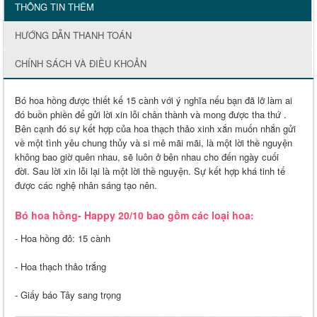
THÔNG TIN THÊM
HƯỚNG DẪN THANH TOÁN
CHÍNH SÁCH VÀ ĐIỀU KHOẢN
Bó hoa hồng được thiết kế 15 cành với ý nghĩa nếu bạn đã lỡ làm ai
đó buồn phiền để gửi lời xin lỗi chân thành và mong được tha thứ .
Bên cạnh đó sự kết hợp của hoa thạch thảo
xinh xắn muốn nhắn gửi
về một tình yêu chung thủy và si mê mãi mãi, là một lời thề nguyện
không bao giờ quên nhau, sẽ luôn ở bên nhau cho đến ngày cuối
đời.
Sau lời xin lỗi lại là một lời thề nguyện. Sự kết hợp khá tinh tế
được các nghệ nhân sáng tạo nên.
Bó hoa hồng- Happy 20/10 bao gồm các loại hoa:
- Hoa hồng đỏ: 15 cành
- Hoa thạch thảo trắng
- Giấy báo Tây sang trọng