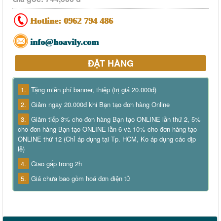
Hotline:
0962 794 486
info@hoavily.com
ĐẶT HÀNG
1.
Tặng miễn phí banner, thiệp (trị giá 20.000đ)
2.
Giảm ngay 20.000đ khi Bạn tạo đơn hàng Online
3.
Giảm tiếp 3% cho đơn hàng Bạn tạo ONLINE lần thứ 2, 5%
cho đơn hàng Bạn tạo ONLINE lần 6 và 10% cho đơn hàng tạo
ONLINE thứ 12 (Chỉ áp dụng tại Tp. HCM, Ko áp dụng các dịp
lễ)
4.
Giao gấp trong 2h
5.
Giá chưa bao gồm hoá đơn điện tử