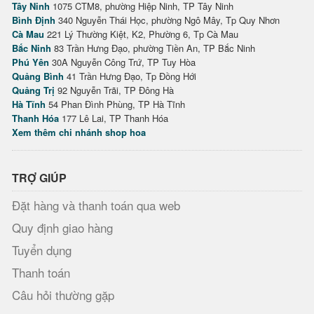
Tây Ninh
1075 CTM8, phường Hiệp Ninh, TP Tây Ninh
Bình Định
340 Nguyễn Thái Học, phường Ngô Mây, Tp Quy Nhơn
Cà Mau
221 Lý Thường Kiệt, K2, Phường 6, Tp Cà Mau
Bắc Ninh
83 Trần Hưng Đạo, phường Tiền An, TP Bắc Ninh
Phú Yên
30A Nguyễn Công Trứ, TP Tuy Hòa
Quảng Bình
41 Trần Hưng Đạo, Tp Đồng Hới
Quảng Trị
92 Nguyễn Trãi, TP Đông Hà
Hà Tĩnh
54 Phan Đình Phùng, TP Hà Tĩnh
Thanh Hóa
177 Lê Lai, TP Thanh Hóa
Xem thêm chi nhánh shop hoa
TRỢ GIÚP
Đặt hàng và thanh toán qua web
Quy định giao hàng
Tuyển dụng
Thanh toán
Câu hỏi thường gặp