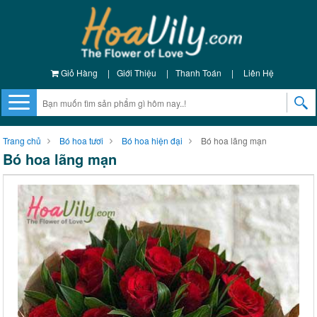
Giỏ Hàng
|
Giới Thiệu
|
Thanh Toán
|
Liên Hệ
Trang chủ
Bó hoa tươi
Bó hoa hiện đại
Bó hoa lãng mạn
Bó hoa lãng mạn