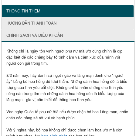
THÔNG TIN THÊM
HƯỚNG DẪN THANH TOÁN
CHÍNH SÁCH VÀ ĐIỀU KHOẢN
Không chỉ là ngày tôn vinh người phụ nữ mà 8/3 cũng chính là dịp
đặc biệt để các chàng bày tỏ tình cảm và cảm xúc của mình với
người con gái trong tim.
8/3 năm nay, hãy dành sự ngọt ngào và lãng mạn dành cho "người
ấy" bằng bó hoa hồng đỏ tươi thắm. Những cành hoa hồng đỏ là biểu
tượng của tình yêu bất diệt. Không chỉ là nhân chứng cho tình yêu
nồng nàn trong tim mà những cành hoa hồng còn là biểu tượng của
lãng mạn - gia vị cần thiết để thăng hoa tình yêu.
Vào ngày Quốc tế phụ nữ 8/3 nếu được nhận bó hoa Lãng mạn, chắc
chắn các nàng sẽ rất vui và hạnh phúc.
Với ý nghĩa này, bó hoa không chỉ được chọn làm hoa 8/3 mà còn
thích hợp chọn làm
hoa sinh nhật
cho bạn gái/vợ.