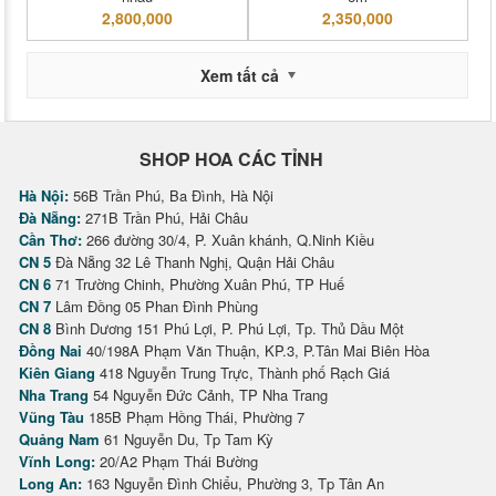
2,800,000
2,350,000
Xem tất cả
SHOP HOA CÁC TỈNH
Hà Nội:
56B Trần Phú, Ba Đình, Hà Nội
Đà Nẵng:
271B Trần Phú, Hải Châu
Cần Thơ:
266 đường 30/4, P. Xuân khánh, Q.Ninh Kiều
CN 5
Đà Nẵng 32 Lê Thanh Nghị, Quận Hải Châu
CN 6
71 Trường Chinh, Phường Xuân Phú, TP Huế
CN 7
Lâm Đồng 05 Phan Đình Phùng
CN 8
Bình Dương 151 Phú Lợi, P. Phú Lợi, Tp. Thủ Dầu Một
Đồng Nai
40/198A Phạm Văn Thuận, KP.3, P.Tân Mai Biên Hòa
Kiên Giang
418 Nguyễn Trung Trực, Thành phố Rạch Giá
Nha Trang
54 Nguyễn Đức Cảnh, TP Nha Trang
Vũng Tàu
185B Phạm Hồng Thái, Phường 7
Quảng Nam
61 Nguyễn Du, Tp Tam Kỳ
Vĩnh Long:
20/A2 Phạm Thái Bường
Long An:
163 Nguyễn Đình Chiểu, Phường 3, Tp Tân An