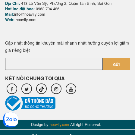
Địa Chỉ:
413 Lê Văn Sỹ, Phường 2, Quận Tân Bình, Sài Gòn
Hotline đặt hoa:
0962 794 486
Mail:
info@hoavily.com
Web:
hoavily.com
Cập nhật thông tin khuyến mãi nhanh nhất hưởng quyền lợi giảm
giá riêng biệt
GỬI
KẾT NỐI CHÚNG TÔI QUA
Design by
All right Reserval.
hoavily.com