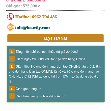
Giá gốc: 575,000 đ
Hotline:
0962 794 486
info@hoavily.com
ĐẶT HÀNG
1.
Tặng miễn phí banner, thiệp (trị giá 20.000đ)
2.
Giảm ngay 20.000đ khi Bạn tạo đơn hàng Online
3.
Giảm tiếp 3% cho đơn hàng Bạn tạo ONLINE lần thứ 2, 5%
cho đơn hàng Bạn tạo ONLINE lần 6 và 10% cho đơn hàng tạo
ONLINE thứ 12 (Chỉ áp dụng tại Tp. HCM, Ko áp dụng các dịp
lễ)
4.
Giao gấp trong 2h
5.
Giá chưa bao gồm hoá đơn điện tử