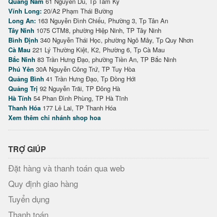
Quảng Nam
61 Nguyễn Du, Tp Tam Kỳ
Vĩnh Long:
20/A2 Phạm Thái Bường
Long An:
163 Nguyễn Đình Chiểu, Phường 3, Tp Tân An
Tây Ninh
1075 CTM8, phường Hiệp Ninh, TP Tây Ninh
Bình Định
340 Nguyễn Thái Học, phường Ngô Mây, Tp Quy Nhơn
Cà Mau
221 Lý Thường Kiệt, K2, Phường 6, Tp Cà Mau
Bắc Ninh
83 Trần Hưng Đạo, phường Tiền An, TP Bắc Ninh
Phú Yên
30A Nguyễn Công Trứ, TP Tuy Hòa
Quảng Bình
41 Trần Hưng Đạo, Tp Đồng Hới
Quảng Trị
92 Nguyễn Trãi, TP Đông Hà
Hà Tĩnh
54 Phan Đình Phùng, TP Hà Tĩnh
Thanh Hóa
177 Lê Lai, TP Thanh Hóa
Xem thêm chi nhánh shop hoa
TRỢ GIÚP
Đặt hàng và thanh toán qua web
Quy định giao hàng
Tuyển dụng
Thanh toán