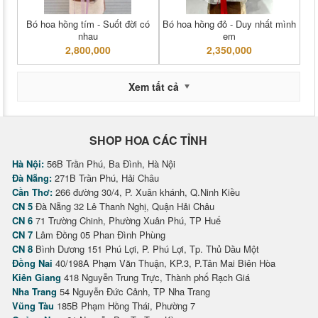
Bó hoa hồng tím - Suốt đời có
Bó hoa hồng đỏ - Duy nhất mình
nhau
em
2,800,000
2,350,000
Xem tất cả
SHOP HOA CÁC TỈNH
Hà Nội:
56B Trần Phú, Ba Đình, Hà Nội
Đà Nẵng:
271B Trần Phú, Hải Châu
Cần Thơ:
266 đường 30/4, P. Xuân khánh, Q.Ninh Kiều
CN 5
Đà Nẵng 32 Lê Thanh Nghị, Quận Hải Châu
CN 6
71 Trường Chinh, Phường Xuân Phú, TP Huế
CN 7
Lâm Đồng 05 Phan Đình Phùng
CN 8
Bình Dương 151 Phú Lợi, P. Phú Lợi, Tp. Thủ Dầu Một
Đồng Nai
40/198A Phạm Văn Thuận, KP.3, P.Tân Mai Biên Hòa
Kiên Giang
418 Nguyễn Trung Trực, Thành phố Rạch Giá
Nha Trang
54 Nguyễn Đức Cảnh, TP Nha Trang
Vũng Tàu
185B Phạm Hồng Thái, Phường 7