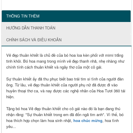
THÔNG TIN THÊM
HƯỚNG DẪN THANH TOÁN
CHÍNH SÁCH VÀ ĐIỀU KHOẢN
Vẻ đẹp thuần khiết là chủ đề của bó hoa loa kèn phối với mimi trắng
tinh khôi. Bó hoa mang trong mình vẻ đẹp thanh nhã, nhẹ nhàng như
chính tính cách thuần khiết và ngây thơ của một cô gái.
Sự thuần khiết ấy đã thu phục biết bao trái tim si tình của người đàn
ông. Từ lâu, vẻ đẹp thuần khiết của người phụ nữ đã được đi vào
huyền thoại thơ ca, và nay được các nghệ nhân của Hoa Tươi 360 tái
hiện.
Tặng bó hoa Vẻ đẹp thuần khiết cho cô gái nào đó là bạn đang thú
nhận rằng: "Sự thuần khiết trong em đã đốn ngã tim anh". Vì thế, bó
hoa thích hợp chọn làm hoa sinh nhật,
hoa chúc mừng
, hoa tình
yêu...