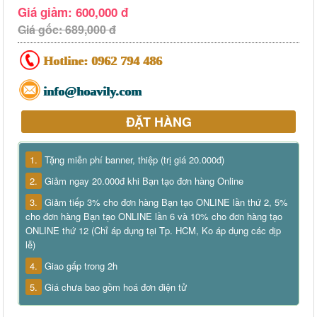
Giá giảm: 600,000 đ
Giá gốc: 689,000 đ
Hotline:
0962 794 486
info@hoavily.com
ĐẶT HÀNG
1.
Tặng miễn phí banner, thiệp (trị giá 20.000đ)
2.
Giảm ngay 20.000đ khi Bạn tạo đơn hàng Online
3.
Giảm tiếp 3% cho đơn hàng Bạn tạo ONLINE lần thứ 2, 5%
cho đơn hàng Bạn tạo ONLINE lần 6 và 10% cho đơn hàng tạo
ONLINE thứ 12 (Chỉ áp dụng tại Tp. HCM, Ko áp dụng các dịp
lễ)
4.
Giao gấp trong 2h
5.
Giá chưa bao gồm hoá đơn điện tử