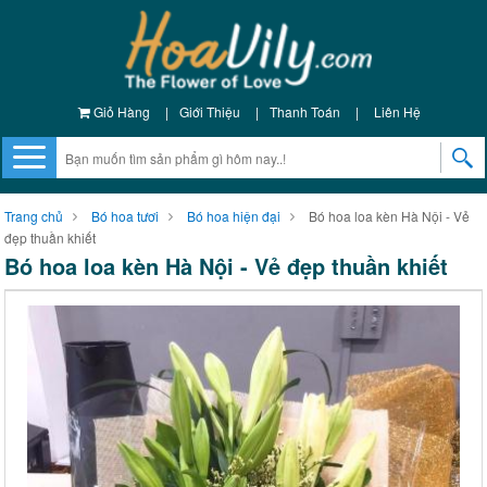
Giỏ Hàng
|
Giới Thiệu
|
Thanh Toán
|
Liên Hệ
Trang chủ
Bó hoa tươi
Bó hoa hiện đại
Bó hoa loa kèn Hà Nội - Vẻ
đẹp thuần khiết
Bó hoa loa kèn Hà Nội - Vẻ đẹp thuần khiết