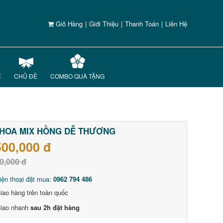
Giỏ Hàng
|
Giới Thiệu
|
Thanh Toán
|
Liên Hệ
Ế
CHỦ ĐỀ
COMBO QUÀ TẶNG
HOA MIX HỒNG DỄ THƯƠNG
500,000 đ
0,000 đ
iện thoại đặt mua:
0962 794 486
iao hàng trên toàn quốc
iao nhanh
sau 2h đặt hàng