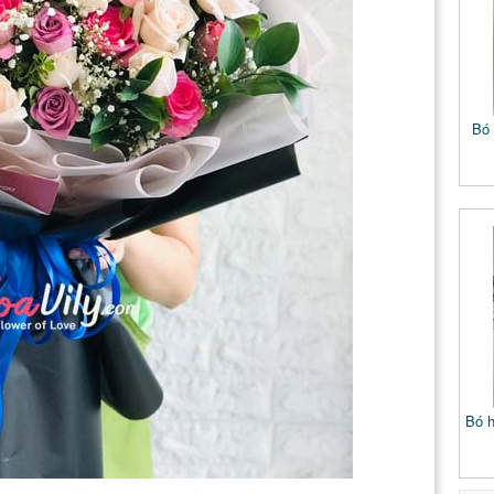
Bó 
Bó h