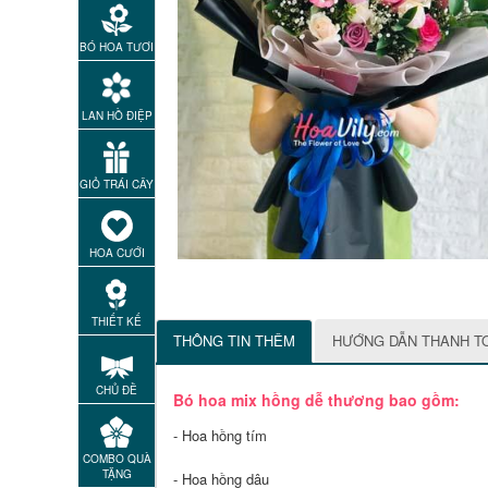
BÓ HOA TƯƠI
LAN HỒ ĐIỆP
GIỎ TRÁI CÂY
HOA CƯỚI
THIẾT KẾ
THÔNG TIN THÊM
HƯỚNG DẪN THANH T
CHỦ ĐỀ
Bó hoa mix hồng dễ thương bao gồm:
- Hoa hồng tím
COMBO QUÀ
TẶNG
- Hoa hồng dâu