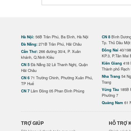
Hà Nội:
56B Trần Phú, Ba Đình, Hà Nội
CN 8
Bình Dương 
Tp. Thủ Dầu Một
Đà Nẵng:
271B Trần Phú, Hải Châu
Đồng Nai
40/198
Cần Thơ:
266 đường 30/4, P. Xuân
KP.3, P.Tân Mai 
khánh, Q.Ninh Kiều
Kiên Giang
418 
CN 5
Đà Nẵng 32 Lê Thanh Nghị, Quận
Thành phố Rạch 
Hải Châu
Nha Trang
54 Ng
CN 6
71 Trường Chinh, Phường Xuân Phú,
Trang
TP Huế
Vũng Tàu
185B 
CN 7
Lâm Đồng 05 Phan Đình Phùng
Phường 7
Quảng Nam
61 
TRỢ GIÚP
HỖ TRỢ 