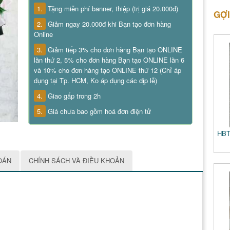
1.
Tặng miễn phí banner, thiệp (trị giá 20.000đ)
GỢI
2.
Giảm ngay 20.000đ khi Bạn tạo đơn hàng
Online
3.
Giảm tiếp 3% cho đơn hàng Bạn tạo ONLINE
lần thứ 2, 5% cho đơn hàng Bạn tạo ONLINE lần 6
và 10% cho đơn hàng tạo ONLINE thứ 12 (Chỉ áp
dụng tại Tp. HCM, Ko áp dụng các dịp lễ)
4.
Giao gấp trong 2h
5.
Giá chưa bao gồm hoá đơn điện tử
HBT
OÁN
CHÍNH SÁCH VÀ ĐIỀU KHOẢN