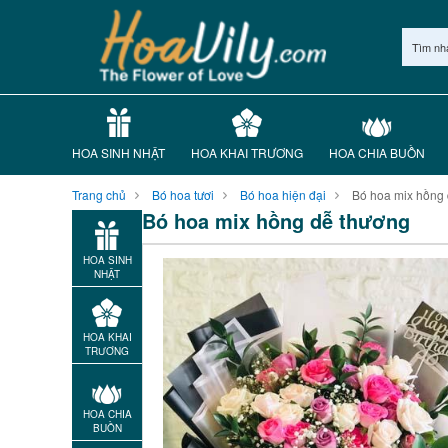
Tìm nh
HOA SINH NHẬT
HOA KHAI TRƯƠNG
HOA CHIA BUỒN
Trang chủ
Bó hoa tươi
Bó hoa hiện đại
Bó hoa mix hồng 
Bó hoa mix hồng dễ thương
HOA SINH
NHẬT
HOA KHAI
TRƯƠNG
HOA CHIA
BUỒN