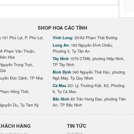
SHOP HOA CÁC TỈNH
151 Phú Lợi, P. Phú Lợi,
Vĩnh Long:
20/A2 Phạm Thái Bường
Long An:
163 Nguyễn Đình Chiểu,
A Phạm Văn Thuận,
Phường 3, Tp Tân An
Biên Hòa
Tây Ninh
1075 CTM8, phường Hiệp Ninh,
Nguyễn Trung Trực,
TP Tây Ninh
Giá
Bình Định
340 Nguyễn Thái Học, phường
uyễn Đức Cảnh, TP Nha
Ngô Mây, Tp Quy Nhơn
Cà Mau
221 Lý Thường Kiệt, K2, Phường
Phạm Hồng Thái,
6, Tp Cà Mau
Bắc Ninh
83 Trần Hưng Đạo, phường Tiền
Nguyễn Du, Tp Tam Kỳ
An, TP Bắc Ninh
KHÁCH HÀNG
TIN TỨC