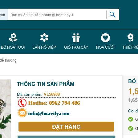
anh
BÓ HOA TƯƠI
LAN HỒ ĐIỆP
GIỎ TRÁI CÂY
HOA CƯỚI
THIẾT K
dễ thương
BÓ 
THÔNG TIN SẢN PHẨM
1,
Mã sản phẩm:
VL56988
1,65
Hotline:
0962 794 486
Gọi đ
info@hoavily.com
G
ĐẶT HÀNG
G