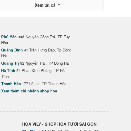
Xem tất cả
Phú Yên
30A Nguyễn Công Trứ, TP Tuy
Hòa
Quảng Bình
41 Trần Hưng Đạo, Tp Đồng
Hới
Quảng Trị
92 Nguyễn Trãi, TP Đông Hà
Hà Tĩnh
54 Phan Đình Phùng, TP Hà
Tĩnh
Thanh Hóa
177 Lê Lai, TP Thanh Hóa
Xem thêm chi nhánh shop hoa
HOA VILY - SHOP HOA TƯƠI SÀI GÒN