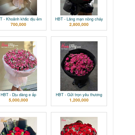
T - Khoảnh khắc dịu êm
HBT - Lãng mạn nồng cháy
700,000
2,800,000
HBT - Dịu dàng e ấp
HBT - Gửi trọn yêu thương
5,000,000
1,200,000