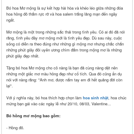
Bó hoa Mơ mộng là sự kết hợp hài hòa và khéo léo giữa những đóa
hoa hồng đỏ thắm rực rỡ và hoa salem trắng lãng mạn đến ngây
ngất.
Mơ mộng là một trong những sắc thái trong tình yêu. Có ai đó đã nói
rằng, tình yêu đầy mơ mộng mới là tình yêu đẹp. Dù sau này, cuộc
sống có diễn ra theo đúng như những gì mộng mơ nhưng chắc chắn
những phút giây đôi uyên ương chìm đắm trong mộng mơ là những
phút giây đẹp nhất.
Tặng bó hoa Mơ mộng cho cô nàng là bạn đã cùng nàng dệt nên
những một giấc mơ màu hồng đẹp như cổ tích. Qua đó cũng ẩn dụ
nói với nàng rằng: "Anh mơ, được nắm tay em đi hết quãng đời còn
lại".
Với ý nghĩa này, bó hoa thích hợp chọn làm
hoa sinh nhật
, hoa chúc
mừng bạn gái vào các ngày lễ như 20/10, 08/03, Valentine...
Bó hồng mơ mộng bao gồm:
- Hồng đỏ.