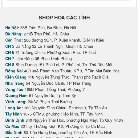
SHOP HOA CÁC TỈNH
Hà Nội:
56B Trần Phú, Ba Đình, Hà Nội
Đà Nẵng:
271B Trần Phú, Hải Châu
Cần Thơ:
266 đường 30/4, P. Xuân khánh, Q.Ninh Kiều
CN 5
Đà Nẵng 32 Lê Thanh Nghị, Quận Hải Châu
CN 6
71 Trường Chinh, Phường Xuân Phú, TP Huế
CN 7
Lâm Đồng 05 Phan Đình Phùng
CN 8
Bình Dương 151 Phú Lợi, P. Phú Lợi, Tp. Thủ Dầu Một
Đồng Nai
40/198A Phạm Văn Thuận, KP.3, P.Tân Mai Biên Hòa
Kiên Giang
418 Nguyễn Trung Trực, Thành phố Rạch Giá
Nha Trang
54 Nguyễn Đức Cảnh, TP Nha Trang
Vũng Tàu
185B Phạm Hồng Thái, Phường 7
Quảng Nam
61 Nguyễn Du, Tp Tam Kỳ
Vĩnh Long:
20/A2 Phạm Thái Bường
Long An:
163 Nguyễn Đình Chiểu, Phường 3, Tp Tân An
Tây Ninh
1075 CTM8, phường Hiệp Ninh, TP Tây Ninh
Bình Định
340 Nguyễn Thái Học, phường Ngô Mây, Tp Quy Nhơn
Cà Mau
221 Lý Thường Kiệt, K2, Phường 6, Tp Cà Mau
Bắc Ninh
83 Trần Hưng Đạo, phường Tiền An, TP Bắc Ninh