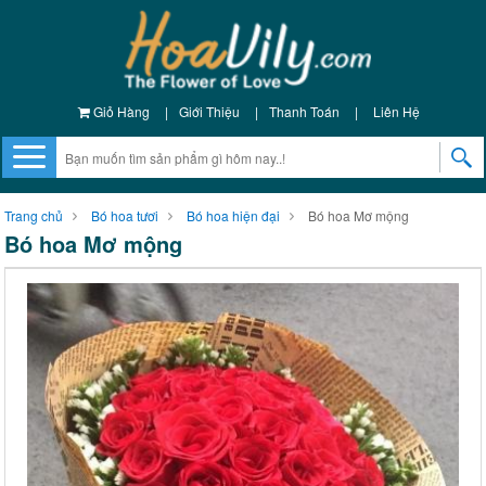
Giỏ Hàng
|
Giới Thiệu
|
Thanh Toán
|
Liên Hệ
Trang chủ
Bó hoa tươi
Bó hoa hiện đại
Bó hoa Mơ mộng
Bó hoa Mơ mộng