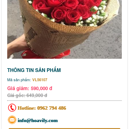
THÔNG TIN SẢN PHẨM
Mã sản phẩm:
VL56107
Giá giảm: 590,000 đ
Giá gốc: 649,000 đ
Hotline:
0962 794 486
info@hoavily.com