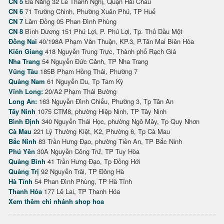
CN 5
Đà Nẵng 32 Lê Thanh Nghị, Quận Hải Châu
CN 6
71 Trường Chinh, Phường Xuân Phú, TP Huế
CN 7
Lâm Đồng 05 Phan Đình Phùng
CN 8
Bình Dương 151 Phú Lợi, P. Phú Lợi, Tp. Thủ Dầu Một
Đồng Nai
40/198A Phạm Văn Thuận, KP.3, P.Tân Mai Biên Hòa
Kiên Giang
418 Nguyễn Trung Trực, Thành phố Rạch Giá
Nha Trang
54 Nguyễn Đức Cảnh, TP Nha Trang
Vũng Tàu
185B Phạm Hồng Thái, Phường 7
Quảng Nam
61 Nguyễn Du, Tp Tam Kỳ
Vĩnh Long:
20/A2 Phạm Thái Bường
Long An:
163 Nguyễn Đình Chiểu, Phường 3, Tp Tân An
Tây Ninh
1075 CTM8, phường Hiệp Ninh, TP Tây Ninh
Bình Định
340 Nguyễn Thái Học, phường Ngô Mây, Tp Quy Nhơn
Cà Mau
221 Lý Thường Kiệt, K2, Phường 6, Tp Cà Mau
Bắc Ninh
83 Trần Hưng Đạo, phường Tiền An, TP Bắc Ninh
Phú Yên
30A Nguyễn Công Trứ, TP Tuy Hòa
Quảng Bình
41 Trần Hưng Đạo, Tp Đồng Hới
Quảng Trị
92 Nguyễn Trãi, TP Đông Hà
Hà Tĩnh
54 Phan Đình Phùng, TP Hà Tĩnh
Thanh Hóa
177 Lê Lai, TP Thanh Hóa
Xem thêm chi nhánh shop hoa