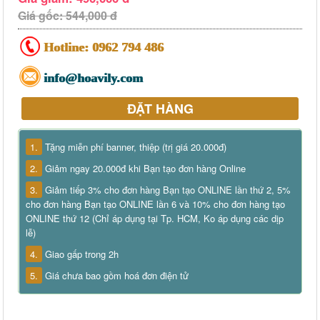
Giá gốc: 544,000 đ
Hotline:
0962 794 486
info@hoavily.com
ĐẶT HÀNG
1.
Tặng miễn phí banner, thiệp (trị giá 20.000đ)
2.
Giảm ngay 20.000đ khi Bạn tạo đơn hàng Online
3.
Giảm tiếp 3% cho đơn hàng Bạn tạo ONLINE lần thứ 2, 5%
cho đơn hàng Bạn tạo ONLINE lần 6 và 10% cho đơn hàng tạo
ONLINE thứ 12 (Chỉ áp dụng tại Tp. HCM, Ko áp dụng các dịp
lễ)
4.
Giao gấp trong 2h
5.
Giá chưa bao gồm hoá đơn điện tử