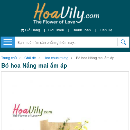
Giỏ Hàng
|
Giới Thiệu
|
Thanh Toán
|
Liên Hệ
Trang chủ
Chủ đề
Hoa chúc mừng
Bó hoa Nắng mai ấm áp
Bó hoa Nắng mai ấm áp