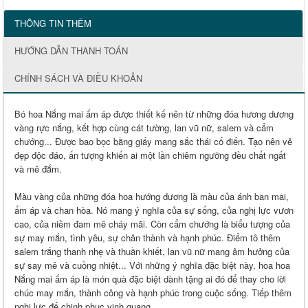
THÔNG TIN THÊM
HƯỚNG DẪN THANH TOÁN
CHÍNH SÁCH VÀ ĐIỀU KHOẢN
Bó hoa Nắng mai ấm áp được thiết kế nên từ những đóa hương dương
vàng rực nắng, kết hợp cùng cát tường, lan vũ nữ, salem và cẩm
chướng... Được bao bọc bằng giấy mang sắc thái cổ điển. Tạo nên vẻ
đẹp độc đáo, ấn tượng khiến ai một lần chiêm ngưỡng đều chất ngất
và mê đắm.
Màu vàng của những đóa hoa hướng dương là màu của ánh ban mai,
ấm áp và chan hòa. Nó mang ý nghĩa của sự sống, của nghị lực vươn
cao, của niềm đam mê cháy mãi. Còn cẩm chướng là biểu tượng của
sự may mắn, tình yêu, sự chân thành và hạnh phúc. Điểm tô thêm
salem trắng thanh nhẹ và thuần khiết, lan vũ nữ mang âm hưởng của
sự say mê và cuồng nhiệt... Với những ý nghĩa đặc biệt này, hoa hoa
Nắng mai ấm áp là món quà đặc biệt dành tặng ai đó để thay cho lời
chúc may mắn, thành công và hạnh phúc trong cuộc sống. Tiếp thêm
nghị lực để chinh phục vinh quang.