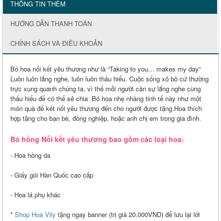
THÔNG TIN THÊM
HƯỚNG DẪN THANH TOÁN
CHÍNH SÁCH VÀ ĐIỀU KHOẢN
Bó hoa nối kết yêu thương như là “Taking to you… makes my day”
Luôn luôn lắng nghe, luôn luôn thấu hiểu. Cuộc sống xô bồ cứ thường
trực xung quanh chúng ta, vì thế mỗi người cần sự lắng nghe cùng
thấu hiểu để có thể sẻ chia .Bó hoa nhẹ nhàng tinh tế này như một
món quà để kết nối yêu thương đến cho người được tặng.Hoa thích
hợp tặng cho bạn bè, đồng nghiệp, hoặc anh chị em trong gia đình.
Bó hồng Nối kết yêu thương bao gồm các loại hoa:
- Hoa hồng da
- Giấy gói Hàn Quốc cao cấp
- Hoa lá phụ khác
*
Shop Hoa Vily
tặng ngay banner (trị giá 20.000VND) để lưu lại lời