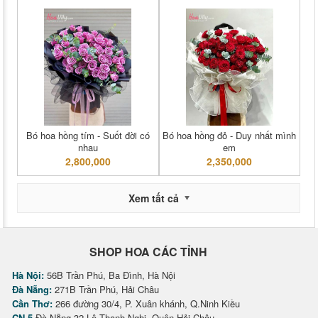
Bó hoa hồng tím - Suốt đời có
Bó hoa hồng đỏ - Duy nhất mình
nhau
em
2,800,000
2,350,000
Xem tất cả
SHOP HOA CÁC TỈNH
Hà Nội:
56B Trần Phú, Ba Đình, Hà Nội
Đà Nẵng:
271B Trần Phú, Hải Châu
Cần Thơ:
266 đường 30/4, P. Xuân khánh, Q.Ninh Kiều
CN 5
Đà Nẵng 32 Lê Thanh Nghị, Quận Hải Châu