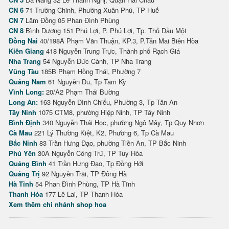
CN 6
71 Trường Chinh, Phường Xuân Phú, TP Huế
CN 7
Lâm Đồng 05 Phan Đình Phùng
CN 8
Bình Dương 151 Phú Lợi, P. Phú Lợi, Tp. Thủ Dầu Một
Đồng Nai
40/198A Phạm Văn Thuận, KP.3, P.Tân Mai Biên Hòa
Kiên Giang
418 Nguyễn Trung Trực, Thành phố Rạch Giá
Nha Trang
54 Nguyễn Đức Cảnh, TP Nha Trang
Vũng Tàu
185B Phạm Hồng Thái, Phường 7
Quảng Nam
61 Nguyễn Du, Tp Tam Kỳ
Vĩnh Long:
20/A2 Phạm Thái Bường
Long An:
163 Nguyễn Đình Chiểu, Phường 3, Tp Tân An
Tây Ninh
1075 CTM8, phường Hiệp Ninh, TP Tây Ninh
Bình Định
340 Nguyễn Thái Học, phường Ngô Mây, Tp Quy Nhơn
Cà Mau
221 Lý Thường Kiệt, K2, Phường 6, Tp Cà Mau
Bắc Ninh
83 Trần Hưng Đạo, phường Tiền An, TP Bắc Ninh
Phú Yên
30A Nguyễn Công Trứ, TP Tuy Hòa
Quảng Bình
41 Trần Hưng Đạo, Tp Đồng Hới
Quảng Trị
92 Nguyễn Trãi, TP Đông Hà
Hà Tĩnh
54 Phan Đình Phùng, TP Hà Tĩnh
Thanh Hóa
177 Lê Lai, TP Thanh Hóa
Xem thêm chi nhánh shop hoa