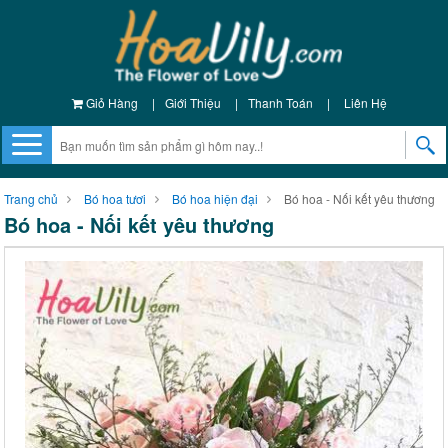
Giỏ Hàng
|
Giới Thiệu
|
Thanh Toán
|
Liên Hệ
Trang chủ
Bó hoa tươi
Bó hoa hiện đại
Bó hoa - Nối kết yêu thương
Bó hoa - Nối kết yêu thương