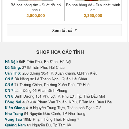
Bó hoa hồng tím - Suốt đời có
Bó hoa hồng đỏ - Duy nhất mình
nhau
em
2,800,000
2,350,000
Xem tất cả
SHOP HOA CÁC TỈNH
Hà Nội:
56B Trần Phú, Ba Đình, Hà Nội
Đà Nẵng:
271B Trần Phú, Hải Châu
Cần Thơ:
266 đường 30/4, P. Xuân khánh, Q.Ninh Kiều
CN 5
Đà Nẵng 32 Lê Thanh Nghị, Quận Hải Châu
CN 6
71 Trường Chinh, Phường Xuân Phú, TP Huế
CN 7
Lâm Đồng 05 Phan Đình Phùng
CN 8
Bình Dương 151 Phú Lợi, P. Phú Lợi, Tp. Thủ Dầu Một
Đồng Nai
40/198A Phạm Văn Thuận, KP.3, P.Tân Mai Biên Hòa
Kiên Giang
418 Nguyễn Trung Trực, Thành phố Rạch Giá
Nha Trang
54 Nguyễn Đức Cảnh, TP Nha Trang
Vũng Tàu
185B Phạm Hồng Thái, Phường 7
Quảng Nam
61 Nguyễn Du, Tp Tam Kỳ