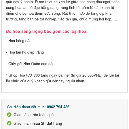
quà đầy ý nghĩa. Được thiết kế xen kẽ giữa hoa hồng dâu ngọt ngào
cùng hoa lan hồ đẹp trắng sang trọng tinh tế, cẩm tú cầu xanh tô
điểm cho bó hoa thêm sức sống. Rất thích hợp để tặng dịp khai
trương, tặng bạn bè tốt nghiệp, tiệc tân gia, chúc mừng hội họp,….
Bó hoa sang trọng bao gồm các loại hoa:
- Hoa hồng dâu
- Hoa lan hồ điệp trắng
- Giấy gói Hàn Quốc cao cấp
* Shop Hoa tươi 360 tặng ngay banner (trị giá 20.000VND) để lưu lại
lời chúc của quý khách gửi đến tay người nhận
Gọi điện thoại đặt mua:
0962 794 486
Giao hàng trên toàn quốc
Giao nhanh
sau 2h đặt hàng