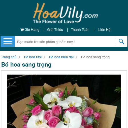
Giỏ Hàng
|
Giới Thiệu
|
Thanh Toán
|
Liên Hệ
Trang chủ
Bó hoa tươi
Bó hoa hiện đại
Bó hoa sang trọng
Bó hoa sang trọng