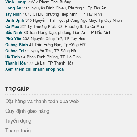
Vĩnh Long:
20/A2 Phạm Thái Bường
Long An:
163 Nguyễn Đình Chiểu, Phường 3, Tp Tân An
Tây Ninh
1075 CTM8, phường Hiệp Ninh, TP Tây Ninh
Bình Định
340 Nguyễn Thái Học, phường Ngô Mây, Tp Quy Nhơn
Cà Mau
221 Lý Thường Kiệt, K2, Phường 6, Tp Cà Mau
Bắc Ninh
83 Trần Hưng Đạo, phường Tiền An, TP Bắc Ninh
Phú Yên
30A Nguyễn Công Trứ, TP Tuy Hòa
Quảng Bình
41 Trần Hưng Đạo, Tp Đồng Hới
Quảng Trị
92 Nguyễn Trãi, TP Đông Hà
Hà Tĩnh
54 Phan Đình Phùng, TP Hà Tĩnh
Thanh Hóa
177 Lê Lai, TP Thanh Hóa
Xem thêm chi nhánh shop hoa
TRỢ GIÚP
Đặt hàng và thanh toán qua web
Quy định giao hàng
Tuyển dụng
Thanh toán