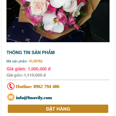
THÔNG TIN SẢN PHẨM
Mã sản phẩm:
VL55762
Giá giảm: 1,000,000 đ
Giá gốc: 1,110,000 đ
Hotline:
0962 794 486
info@hoavily.com
ĐẶT HÀNG