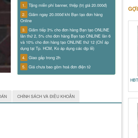
1.
Tặng miễn phí banner, thiệp (trị giá 20.000đ)
GỢI
2.
Giảm ngay 20.000đ khi Bạn tạo đơn hàng
Online
3.
Giảm tiếp 3% cho đơn hàng Bạn tạo ONLINE
lần thứ 2, 5% cho đơn hàng Bạn tạo ONLINE lần 6
và 10% cho đơn hàng tạo ONLINE thứ 12 (Chỉ áp
dụng tại Tp. HCM, Ko áp dụng các dịp lễ)
4.
Giao gấp trong 2h
5.
Giá chưa bao gồm hoá đơn điện tử
HBT
OÁN
CHÍNH SÁCH VÀ ĐIỀU KHOẢN