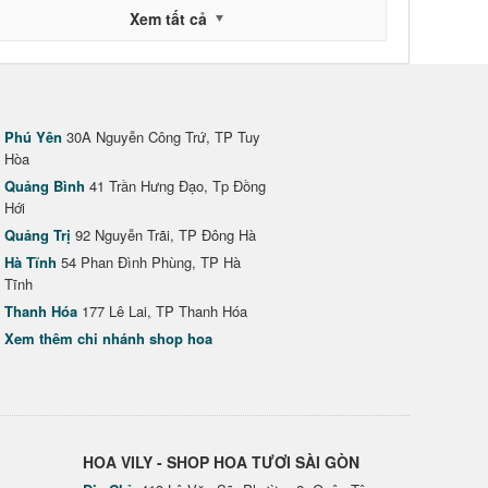
Xem tất cả
Phú Yên
30A Nguyễn Công Trứ, TP Tuy
Hòa
Quảng Bình
41 Trần Hưng Đạo, Tp Đồng
Hới
Quảng Trị
92 Nguyễn Trãi, TP Đông Hà
Hà Tĩnh
54 Phan Đình Phùng, TP Hà
Tĩnh
Thanh Hóa
177 Lê Lai, TP Thanh Hóa
Xem thêm chi nhánh shop hoa
HOA VILY - SHOP HOA TƯƠI SÀI GÒN