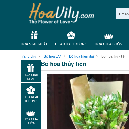
Tìm nh
HOA SINH NHẬT
HOA KHAI TRƯƠNG
HOA CHIA BUỒN
Trang chủ
Bó hoa tươi
Bó hoa hiện đại
Bó hoa thủy tiên
Bó hoa thủy tiên
HOA SINH
NHẬT
HOA KHAI
TRƯƠNG
HOA CHIA
BUỒN