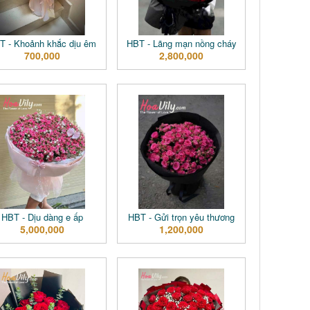
T - Khoảnh khắc dịu êm
HBT - Lãng mạn nồng cháy
700,000
2,800,000
HBT - Dịu dàng e ấp
HBT - Gửi trọn yêu thương
5,000,000
1,200,000