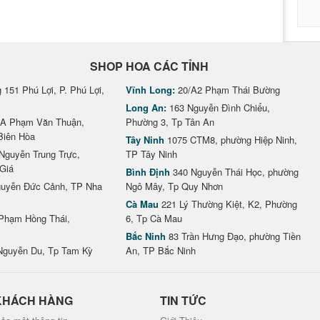
SHOP HOA CÁC TỈNH
151 Phú Lợi, P. Phú Lợi,
Vĩnh Long:
20/A2 Phạm Thái Bường
Long An:
163 Nguyễn Đình Chiểu,
A Phạm Văn Thuận,
Phường 3, Tp Tân An
Biên Hòa
Tây Ninh
1075 CTM8, phường Hiệp Ninh,
Nguyễn Trung Trực,
TP Tây Ninh
Giá
Bình Định
340 Nguyễn Thái Học, phường
uyễn Đức Cảnh, TP Nha
Ngô Mây, Tp Quy Nhơn
Cà Mau
221 Lý Thường Kiệt, K2, Phường
Phạm Hồng Thái,
6, Tp Cà Mau
Bắc Ninh
83 Trần Hưng Đạo, phường Tiền
Nguyễn Du, Tp Tam Kỳ
An, TP Bắc Ninh
KHÁCH HÀNG
TIN TỨC