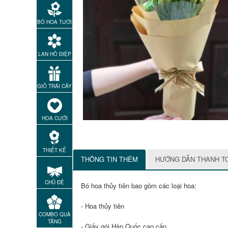
BÓ HOA TƯƠI
LAN HỒ ĐIỆP
GIỎ TRÁI CÂY
HOA CƯỚI
THIẾT KẾ
THÔNG TIN THÊM
HƯỚNG DẪN THANH T
CHỦ ĐỀ
Bó hoa thủy tiên bao gồm các loại hoa:
- Hoa thủy tiên
COMBO QUÀ
TẶNG
- Giấy gói Hàn Quốc cao cấp