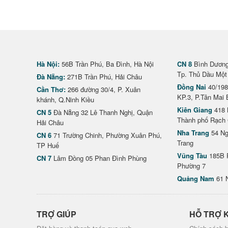
Hà Nội:
56B Trần Phú, Ba Đình, Hà Nội
CN 8
Bình Dương 
Tp. Thủ Dầu Một
Đà Nẵng:
271B Trần Phú, Hải Châu
Đồng Nai
40/198
Cần Thơ:
266 đường 30/4, P. Xuân
KP.3, P.Tân Mai 
khánh, Q.Ninh Kiều
Kiên Giang
418 
CN 5
Đà Nẵng 32 Lê Thanh Nghị, Quận
Thành phố Rạch 
Hải Châu
Nha Trang
54 Ng
CN 6
71 Trường Chinh, Phường Xuân Phú,
Trang
TP Huế
Vũng Tàu
185B 
CN 7
Lâm Đồng 05 Phan Đình Phùng
Phường 7
Quảng Nam
61 
TRỢ GIÚP
HỖ TRỢ 