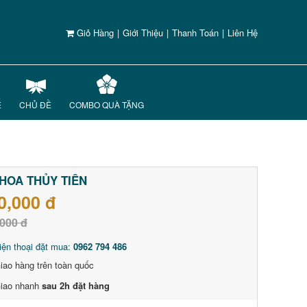
Giỏ Hàng
|
Giới Thiệu
|
Thanh Toán
|
Liên Hệ
Ế
CHỦ ĐỀ
COMBO QUÀ TẶNG
HOA THỦY TIÊN
0,000 đ
000 đ
iện thoại đặt mua:
0962 794 486
iao hàng trên toàn quốc
iao nhanh
sau 2h đặt hàng