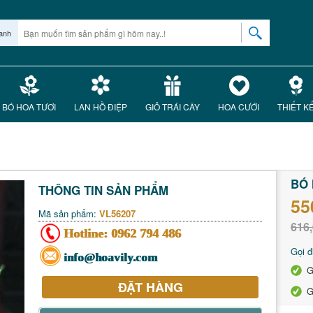
anh
BÓ HOA TƯƠI
LAN HỒ ĐIỆP
GIỎ TRÁI CÂY
HOA CƯỚI
THIẾT K
BÓ 
THÔNG TIN SẢN PHẨM
55
Mã sản phẩm:
VL56207
616,
Hotline:
0962 794 486
Gọi đ
info@hoavily.com
G
ĐẶT HÀNG
G