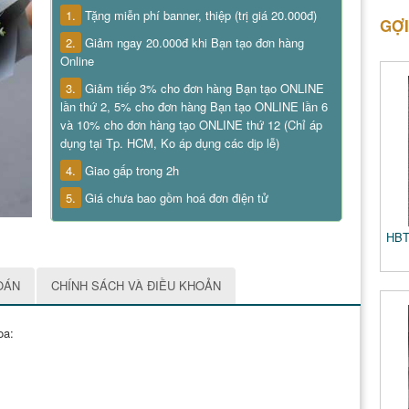
1.
Tặng miễn phí banner, thiệp (trị giá 20.000đ)
GỢI
2.
Giảm ngay 20.000đ khi Bạn tạo đơn hàng
Online
3.
Giảm tiếp 3% cho đơn hàng Bạn tạo ONLINE
lần thứ 2, 5% cho đơn hàng Bạn tạo ONLINE lần 6
và 10% cho đơn hàng tạo ONLINE thứ 12 (Chỉ áp
dụng tại Tp. HCM, Ko áp dụng các dịp lễ)
4.
Giao gấp trong 2h
5.
Giá chưa bao gồm hoá đơn điện tử
HBT
OÁN
CHÍNH SÁCH VÀ ĐIỀU KHOẢN
oa: