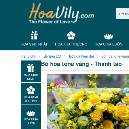
Tìm nh
HOA SINH NHẬT
HOA KHAI TRƯƠNG
HOA CHIA BUỒN
Trang chủ
Bó hoa tươi
Bó hoa hiện đại
Bó hoa tone vàng
Bó hoa tone vàng - Thanh tao
HOA SINH
NHẬT
HOA KHAI
TRƯƠNG
HOA CHIA
BUỒN