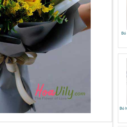
Bó 
Bó h