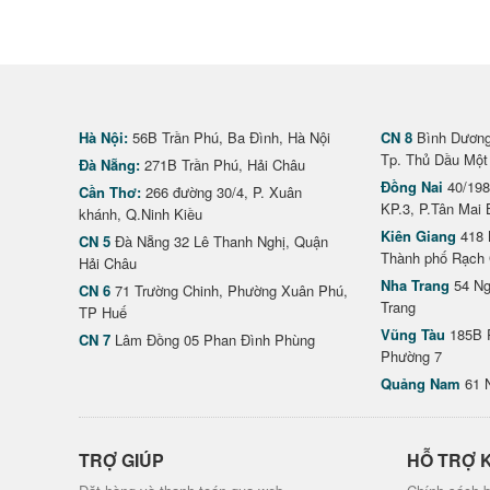
Hà Nội:
56B Trần Phú, Ba Đình, Hà Nội
CN 8
Bình Dương 
Tp. Thủ Dầu Một
Đà Nẵng:
271B Trần Phú, Hải Châu
Đồng Nai
40/198
Cần Thơ:
266 đường 30/4, P. Xuân
KP.3, P.Tân Mai 
khánh, Q.Ninh Kiều
Kiên Giang
418 
CN 5
Đà Nẵng 32 Lê Thanh Nghị, Quận
Thành phố Rạch 
Hải Châu
Nha Trang
54 Ng
CN 6
71 Trường Chinh, Phường Xuân Phú,
Trang
TP Huế
Vũng Tàu
185B 
CN 7
Lâm Đồng 05 Phan Đình Phùng
Phường 7
Quảng Nam
61 
TRỢ GIÚP
HỖ TRỢ 