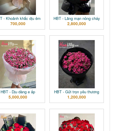
T - Khoảnh khắc dịu êm
HBT - Lãng mạn nồng cháy
700,000
2,800,000
HBT - Dịu dàng e ấp
HBT - Gửi trọn yêu thương
5,000,000
1,200,000