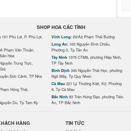
SHOP HOA CÁC TỈNH
151 Phú Lợi, P. Phú Lợi,
Vĩnh Long:
20/A2 Phạm Thái Bường
Long An:
163 Nguyễn Đình Chiểu,
A Phạm Văn Thuận,
Phường 3, Tp Tân An
Biên Hòa
Tây Ninh
1075 CTM8, phường Hiệp Ninh,
Nguyễn Trung Trực,
TP Tây Ninh
Giá
Bình Định
340 Nguyễn Thái Học, phường
uyễn Đức Cảnh, TP Nha
Ngô Mây, Tp Quy Nhơn
Cà Mau
221 Lý Thường Kiệt, K2, Phường
Phạm Hồng Thái,
6, Tp Cà Mau
Bắc Ninh
83 Trần Hưng Đạo, phường Tiền
Nguyễn Du, Tp Tam Kỳ
An, TP Bắc Ninh
KHÁCH HÀNG
TIN TỨC