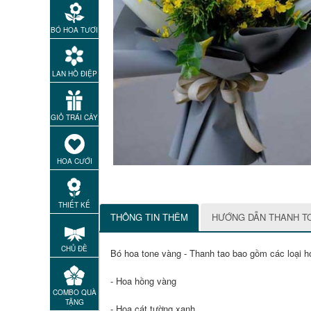
BÓ HOA TƯƠI
LAN HỒ ĐIỆP
GIỎ TRÁI CÂY
HOA CƯỚI
THIẾT KẾ
THÔNG TIN THÊM
HƯỚNG DẪN THANH T
CHỦ ĐỀ
Bó hoa tone vàng - Thanh tao bao gồm các loại h
- Hoa hồng vàng
COMBO QUÀ
TẶNG
- Hoa cát tường xanh