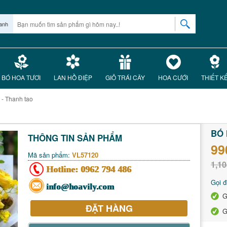
anh
BÓ HOA TƯƠI
LAN HỒ ĐIỆP
GIỎ TRÁI CÂY
HOA CƯỚI
THIẾT K
 - Thanh tao
BÓ 
THÔNG TIN SẢN PHẨM
99
Mã sản phẩm:
VL57120
1,10
Hotline:
0962 794 486
Gọi đ
info@hoavily.com
G
ĐẶT HÀNG
G