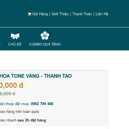
Giỏ Hàng
|
Giới Thiệu
|
Thanh Toán
|
Liên Hệ
Ế
CHỦ ĐỀ
COMBO QUÀ TẶNG
HOA TONE VÀNG - THANH TAO
0,000 đ
8,800 đ
iện thoại đặt mua:
0962 794 486
iao hàng trên toàn quốc
iao nhanh
sau 2h đặt hàng