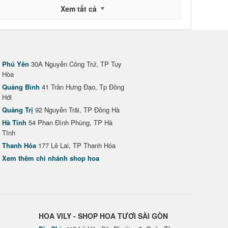
Xem tất cả
Phú Yên
30A Nguyễn Công Trứ, TP Tuy
Hòa
Quảng Bình
41 Trần Hưng Đạo, Tp Đồng
Hới
Quảng Trị
92 Nguyễn Trãi, TP Đông Hà
Hà Tĩnh
54 Phan Đình Phùng, TP Hà
Tĩnh
Thanh Hóa
177 Lê Lai, TP Thanh Hóa
Xem thêm chi nhánh shop hoa
HOA VILY - SHOP HOA TƯƠI SÀI GÒN