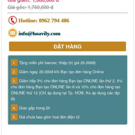
Giá gốc: 1,760,000 đ
Hotline:
0962 794 486
info@hoavily.com
ĐẶT HÀNG
1.
Tặng miễn phí banner, thiệp (trị giá 20.000đ)
2.
Giảm ngay 20.000đ khi Bạn tạo đơn hàng Online
3.
Giảm tiếp 3% cho đơn hàng Bạn tạo ONLINE lần thứ 2, 5%
cho đơn hàng Bạn tạo ONLINE lần 6 và 10% cho đơn hàng tạo
ONLINE thứ 12 (Chỉ áp dụng tại Tp. HCM, Ko áp dụng các dịp
lễ)
4.
Giao gấp trong 2h
5.
Giá chưa bao gồm hoá đơn điện tử