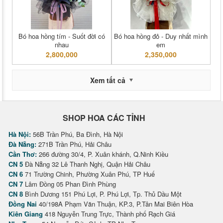
Bó hoa hồng tím - Suốt đời có
Bó hoa hồng đỏ - Duy nhất mình
nhau
em
2,800,000
2,350,000
Xem tất cả
SHOP HOA CÁC TỈNH
Hà Nội:
56B Trần Phú, Ba Đình, Hà Nội
Đà Nẵng:
271B Trần Phú, Hải Châu
Cần Thơ:
266 đường 30/4, P. Xuân khánh, Q.Ninh Kiều
CN 5
Đà Nẵng 32 Lê Thanh Nghị, Quận Hải Châu
CN 6
71 Trường Chinh, Phường Xuân Phú, TP Huế
CN 7
Lâm Đồng 05 Phan Đình Phùng
CN 8
Bình Dương 151 Phú Lợi, P. Phú Lợi, Tp. Thủ Dầu Một
Đồng Nai
40/198A Phạm Văn Thuận, KP.3, P.Tân Mai Biên Hòa
Kiên Giang
418 Nguyễn Trung Trực, Thành phố Rạch Giá