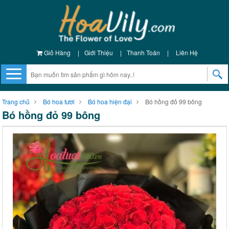
Giỏ Hàng
|
Giới Thiệu
|
Thanh Toán
|
Liên Hệ
Trang chủ
Bó hoa tươi
Bó hoa hiện đại
Bó hồng đỏ 99 bông
Bó hồng đỏ 99 bông