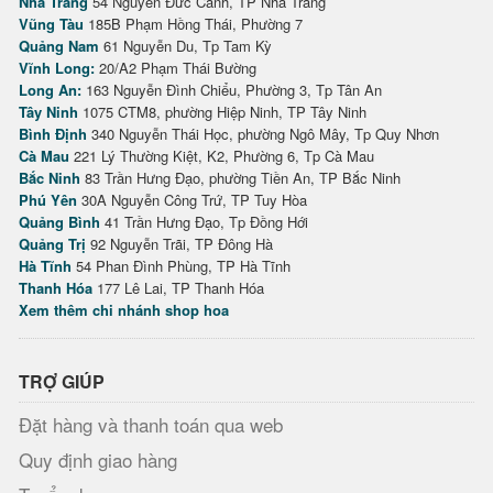
Nha Trang
54 Nguyễn Đức Cảnh, TP Nha Trang
Vũng Tàu
185B Phạm Hồng Thái, Phường 7
Quảng Nam
61 Nguyễn Du, Tp Tam Kỳ
Vĩnh Long:
20/A2 Phạm Thái Bường
Long An:
163 Nguyễn Đình Chiểu, Phường 3, Tp Tân An
Tây Ninh
1075 CTM8, phường Hiệp Ninh, TP Tây Ninh
Bình Định
340 Nguyễn Thái Học, phường Ngô Mây, Tp Quy Nhơn
Cà Mau
221 Lý Thường Kiệt, K2, Phường 6, Tp Cà Mau
Bắc Ninh
83 Trần Hưng Đạo, phường Tiền An, TP Bắc Ninh
Phú Yên
30A Nguyễn Công Trứ, TP Tuy Hòa
Quảng Bình
41 Trần Hưng Đạo, Tp Đồng Hới
Quảng Trị
92 Nguyễn Trãi, TP Đông Hà
Hà Tĩnh
54 Phan Đình Phùng, TP Hà Tĩnh
Thanh Hóa
177 Lê Lai, TP Thanh Hóa
Xem thêm chi nhánh shop hoa
TRỢ GIÚP
Đặt hàng và thanh toán qua web
Quy định giao hàng