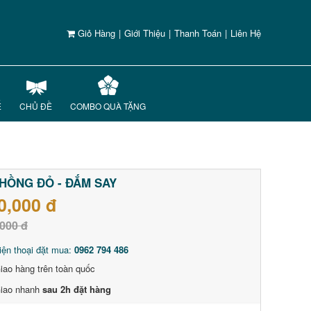
Giỏ Hàng
|
Giới Thiệu
|
Thanh Toán
|
Liên Hệ
Ế
CHỦ ĐỀ
COMBO QUÀ TẶNG
HỒNG ĐỎ - ĐẮM SAY
0,000 đ
000 đ
iện thoại đặt mua:
0962 794 486
iao hàng trên toàn quốc
iao nhanh
sau 2h đặt hàng