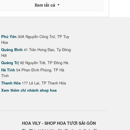
Xem tất cả
Phú Yên
30A Nguyễn Công Trứ, TP Tuy
Hòa
Quảng Bình
41 Trần Hưng Đạo, Tp Đồng
Hới
Quảng Trị
92 Nguyễn Trãi, TP Đông Hà
Hà Tĩnh
54 Phan Đình Phùng, TP Hà
Tĩnh
Thanh Hóa
177 Lê Lai, TP Thanh Hóa
Xem thêm chi nhánh shop hoa
HOA VILY - SHOP HOA TƯƠI SÀI GÒN