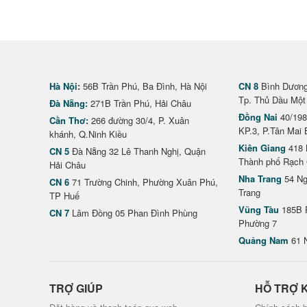
Hà Nội:
56B Trần Phú, Ba Đình, Hà Nội
CN 8
Bình Dương 
Tp. Thủ Dầu Một
Đà Nẵng:
271B Trần Phú, Hải Châu
Đồng Nai
40/198
Cần Thơ:
266 đường 30/4, P. Xuân
KP.3, P.Tân Mai 
khánh, Q.Ninh Kiều
Kiên Giang
418 
CN 5
Đà Nẵng 32 Lê Thanh Nghị, Quận
Thành phố Rạch 
Hải Châu
Nha Trang
54 Ng
CN 6
71 Trường Chinh, Phường Xuân Phú,
Trang
TP Huế
Vũng Tàu
185B 
CN 7
Lâm Đồng 05 Phan Đình Phùng
Phường 7
Quảng Nam
61 
TRỢ GIÚP
HỖ TRỢ 