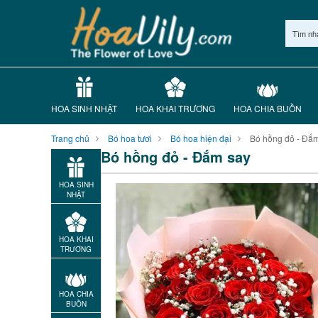
Tìm nh
HOA SINH NHẬT
HOA KHAI TRƯƠNG
HOA CHIA BUỒN
Trang chủ
Bó hoa tươi
Bó hoa hiện đại
Bó hồng đỏ - Đắ
Bó hồng đỏ - Đắm say
HOA SINH
NHẬT
HOA KHAI
TRƯƠNG
HOA CHIA
BUỒN