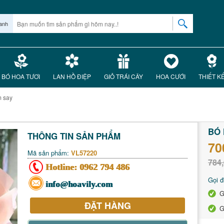
anh
BÓ HOA TƯƠI
LAN HỒ ĐIỆP
GIỎ TRÁI CÂY
HOA CƯỚI
THIẾT K
m say
BÓ 
THÔNG TIN SẢN PHẨM
70
Mã sản phẩm:
VL57220
784,
Hotline:
0962 794 486
Gọi đ
info@hoavily.com
G
ĐẶT HÀNG
G