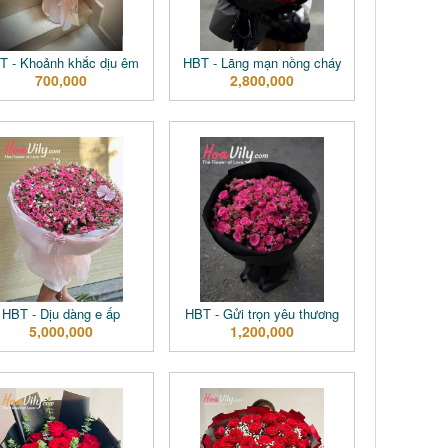
T - Khoảnh khắc dịu êm
HBT - Lãng mạn nồng cháy
700,000
2,800,000
HBT - Dịu dàng e ấp
HBT - Gửi trọn yêu thương
5,000,000
1,200,000