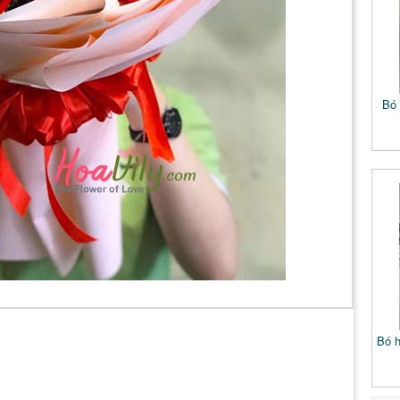
Bó 
Bó h