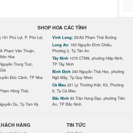
SHOP HOA CÁC TỈNH
151 Phú Lợi, P. Phú Lợi,
Vĩnh Long:
20/A2 Phạm Thái Bường
Long An:
163 Nguyễn Đình Chiểu,
A Phạm Văn Thuận,
Phường 3, Tp Tân An
Biên Hòa
Tây Ninh
1075 CTM8, phường Hiệp Ninh,
Nguyễn Trung Trực,
TP Tây Ninh
Giá
Bình Định
340 Nguyễn Thái Học, phường
uyễn Đức Cảnh, TP Nha
Ngô Mây, Tp Quy Nhơn
Cà Mau
221 Lý Thường Kiệt, K2, Phường
Phạm Hồng Thái,
6, Tp Cà Mau
Bắc Ninh
83 Trần Hưng Đạo, phường Tiền
Nguyễn Du, Tp Tam Kỳ
An, TP Bắc Ninh
KHÁCH HÀNG
TIN TỨC