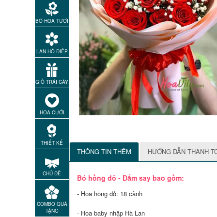
BÓ HOA TƯƠI
LAN HỒ ĐIỆP
GIỎ TRÁI CÂY
HOA CƯỚI
THIẾT KẾ
THÔNG TIN THÊM
HƯỚNG DẪN THANH T
CHỦ ĐỀ
Bó hồng đỏ - Đắm say bao gồm:
- Hoa hồng đỏ: 18 cành
COMBO QUÀ
TẶNG
- Hoa baby nhập Hà Lan