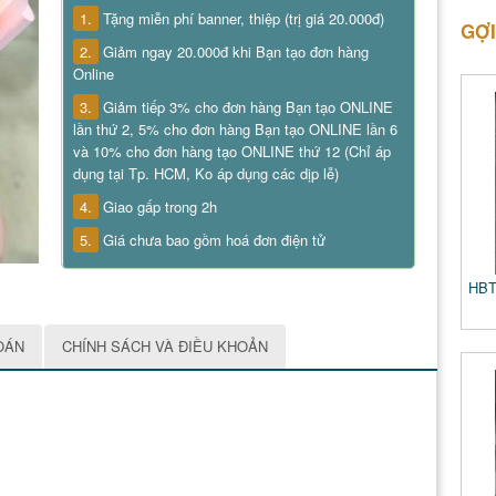
1.
Tặng miễn phí banner, thiệp (trị giá 20.000đ)
GỢI
2.
Giảm ngay 20.000đ khi Bạn tạo đơn hàng
Online
3.
Giảm tiếp 3% cho đơn hàng Bạn tạo ONLINE
lần thứ 2, 5% cho đơn hàng Bạn tạo ONLINE lần 6
và 10% cho đơn hàng tạo ONLINE thứ 12 (Chỉ áp
dụng tại Tp. HCM, Ko áp dụng các dịp lễ)
4.
Giao gấp trong 2h
5.
Giá chưa bao gồm hoá đơn điện tử
HBT
OÁN
CHÍNH SÁCH VÀ ĐIỀU KHOẢN