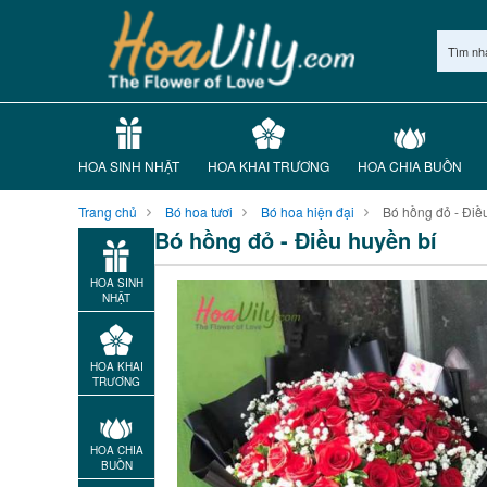
Tìm nh
HOA SINH NHẬT
HOA KHAI TRƯƠNG
HOA CHIA BUỒN
Trang chủ
Bó hoa tươi
Bó hoa hiện đại
Bó hồng đỏ - Điề
Bó hồng đỏ - Điều huyền bí
HOA SINH
NHẬT
HOA KHAI
TRƯƠNG
HOA CHIA
BUỒN