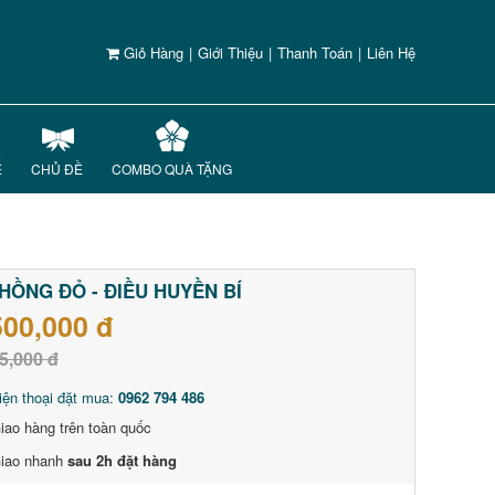
Giỏ Hàng
|
Giới Thiệu
|
Thanh Toán
|
Liên Hệ
Ế
CHỦ ĐỀ
COMBO QUÀ TẶNG
HỒNG ĐỎ - ĐIỀU HUYỀN BÍ
500,000 đ
5,000 đ
iện thoại đặt mua:
0962 794 486
iao hàng trên toàn quốc
iao nhanh
sau 2h đặt hàng