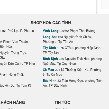
SHOP HOA CÁC TỈNH
151 Phú Lợi, P. Phú Lợi,
Vĩnh Long:
20/A2 Phạm Thái Bường
Long An:
163 Nguyễn Đình Chiểu,
A Phạm Văn Thuận,
Phường 3, Tp Tân An
Biên Hòa
Tây Ninh
1075 CTM8, phường Hiệp Ninh,
Nguyễn Trung Trực,
TP Tây Ninh
Giá
Bình Định
340 Nguyễn Thái Học, phường
uyễn Đức Cảnh, TP Nha
Ngô Mây, Tp Quy Nhơn
Cà Mau
221 Lý Thường Kiệt, K2, Phường
Phạm Hồng Thái,
6, Tp Cà Mau
Bắc Ninh
83 Trần Hưng Đạo, phường Tiền
Nguyễn Du, Tp Tam Kỳ
An, TP Bắc Ninh
KHÁCH HÀNG
TIN TỨC