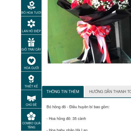
BÓ HOA TƯƠI
LAN HỒ ĐIỆP
GIỎ TRÁI CÂY
HOA CƯỚI
THIẾT KẾ
THÔNG TIN THÊM
HƯỚNG DẪN THANH T
CHỦ ĐỀ
Bó hồng đỏ - Điều huyền bí bao gồm:
- Hoa hồng đỏ: 35 cành
COMBO QUÀ
TẶNG
- Hoa baby nhập Hà Lan