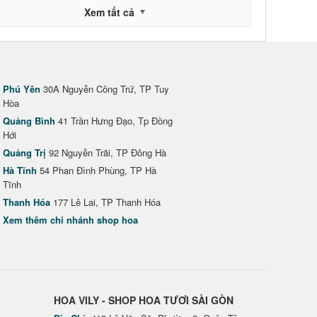
Xem tất cả
Phú Yên
30A Nguyễn Công Trứ, TP Tuy
Hòa
Quảng Bình
41 Trần Hưng Đạo, Tp Đồng
Hới
Quảng Trị
92 Nguyễn Trãi, TP Đông Hà
Hà Tĩnh
54 Phan Đình Phùng, TP Hà
Tĩnh
Thanh Hóa
177 Lê Lai, TP Thanh Hóa
Xem thêm chi nhánh shop hoa
HOA VILY - SHOP HOA TƯƠI SÀI GÒN