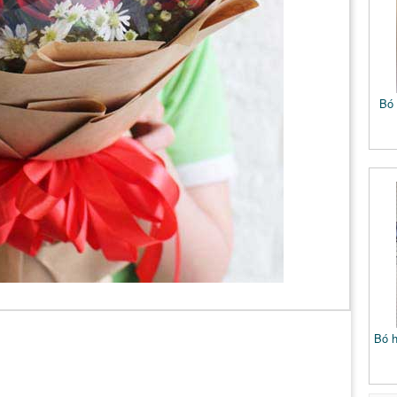
Bó 
Bó h