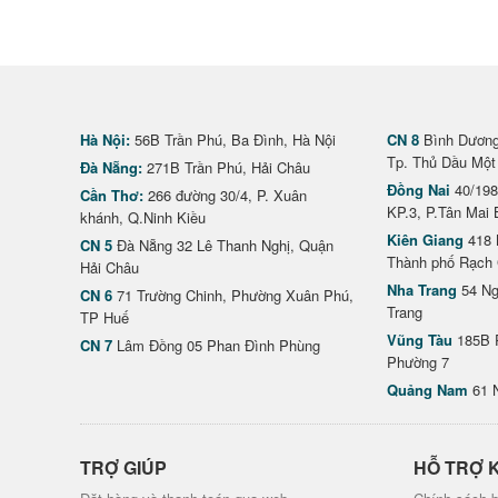
Hà Nội:
56B Trần Phú, Ba Đình, Hà Nội
CN 8
Bình Dương 
Tp. Thủ Dầu Một
Đà Nẵng:
271B Trần Phú, Hải Châu
Đồng Nai
40/198
Cần Thơ:
266 đường 30/4, P. Xuân
KP.3, P.Tân Mai 
khánh, Q.Ninh Kiều
Kiên Giang
418 
CN 5
Đà Nẵng 32 Lê Thanh Nghị, Quận
Thành phố Rạch 
Hải Châu
Nha Trang
54 Ng
CN 6
71 Trường Chinh, Phường Xuân Phú,
Trang
TP Huế
Vũng Tàu
185B 
CN 7
Lâm Đồng 05 Phan Đình Phùng
Phường 7
Quảng Nam
61 
TRỢ GIÚP
HỖ TRỢ 