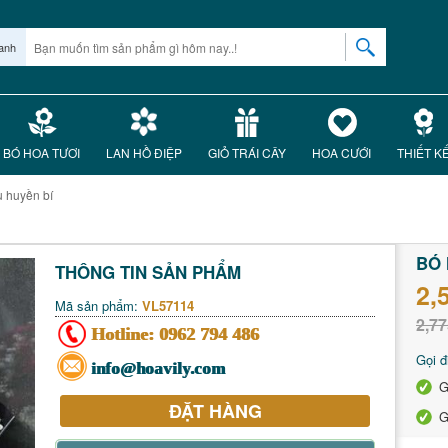
anh
BÓ HOA TƯƠI
LAN HỒ ĐIỆP
GIỎ TRÁI CÂY
HOA CƯỚI
THIẾT K
u huyền bí
BÓ 
THÔNG TIN SẢN PHẨM
2,
Mã sản phẩm:
VL57114
2,77
Hotline:
0962 794 486
Gọi đ
info@hoavily.com
G
ĐẶT HÀNG
G