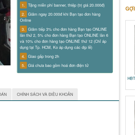
1.
Tặng miễn phí banner, thiệp (trị giá 20.000đ)
GỢI
2.
Giảm ngay 20.000đ khi Bạn tạo đơn hàng
Online
3.
Giảm tiếp 3% cho đơn hàng Bạn tạo ONLINE
lần thứ 2, 5% cho đơn hàng Bạn tạo ONLINE lần 6
và 10% cho đơn hàng tạo ONLINE thứ 12 (Chỉ áp
dụng tại Tp. HCM, Ko áp dụng các dịp lễ)
4.
Giao gấp trong 2h
5.
Giá chưa bao gồm hoá đơn điện tử
HBT
OÁN
CHÍNH SÁCH VÀ ĐIỀU KHOẢN