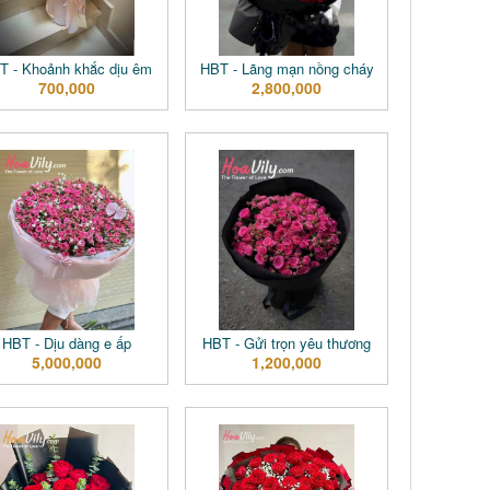
T - Khoảnh khắc dịu êm
HBT - Lãng mạn nồng cháy
700,000
2,800,000
HBT - Dịu dàng e ấp
HBT - Gửi trọn yêu thương
5,000,000
1,200,000