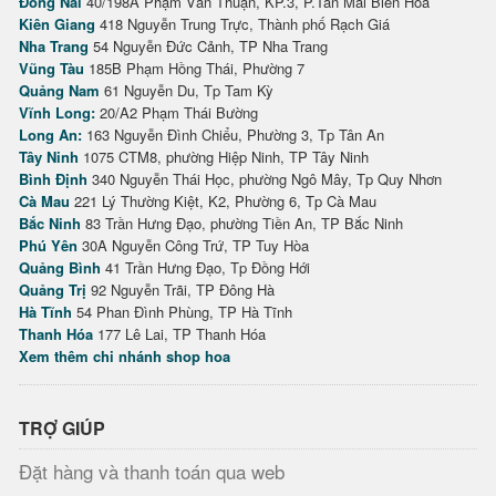
Đồng Nai
40/198A Phạm Văn Thuận, KP.3, P.Tân Mai Biên Hòa
Kiên Giang
418 Nguyễn Trung Trực, Thành phố Rạch Giá
Nha Trang
54 Nguyễn Đức Cảnh, TP Nha Trang
Vũng Tàu
185B Phạm Hồng Thái, Phường 7
Quảng Nam
61 Nguyễn Du, Tp Tam Kỳ
Vĩnh Long:
20/A2 Phạm Thái Bường
Long An:
163 Nguyễn Đình Chiểu, Phường 3, Tp Tân An
Tây Ninh
1075 CTM8, phường Hiệp Ninh, TP Tây Ninh
Bình Định
340 Nguyễn Thái Học, phường Ngô Mây, Tp Quy Nhơn
Cà Mau
221 Lý Thường Kiệt, K2, Phường 6, Tp Cà Mau
Bắc Ninh
83 Trần Hưng Đạo, phường Tiền An, TP Bắc Ninh
Phú Yên
30A Nguyễn Công Trứ, TP Tuy Hòa
Quảng Bình
41 Trần Hưng Đạo, Tp Đồng Hới
Quảng Trị
92 Nguyễn Trãi, TP Đông Hà
Hà Tĩnh
54 Phan Đình Phùng, TP Hà Tĩnh
Thanh Hóa
177 Lê Lai, TP Thanh Hóa
Xem thêm chi nhánh shop hoa
TRỢ GIÚP
Đặt hàng và thanh toán qua web