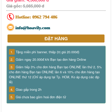
Giá gốc: 5,085,000 đ
Hotline:
0962 794 486
info@hoavily.com
ĐẶT HÀNG
1.
Tặng miễn phí banner, thiệp (trị giá 20.000đ)
2.
Giảm ngay 20.000đ khi Bạn tạo đơn hàng Online
3.
Giảm tiếp 3% cho đơn hàng Bạn tạo ONLINE lần thứ 2, 5%
cho đơn hàng Bạn tạo ONLINE lần 6 và 10% cho đơn hàng tạo
ONLINE thứ 12 (Chỉ áp dụng tại Tp. HCM, Ko áp dụng các dịp
lễ)
4.
Giao gấp trong 2h
5.
Giá chưa bao gồm hoá đơn điện tử