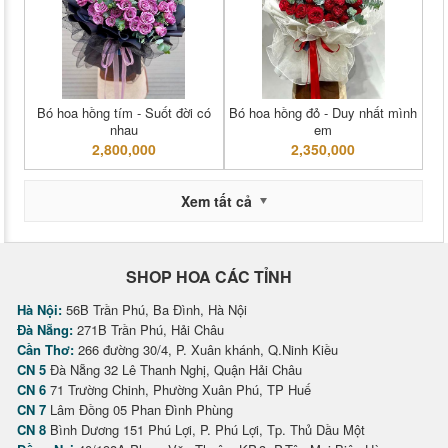
Bó hoa hồng tím - Suốt đời có
Bó hoa hồng đỏ - Duy nhất mình
nhau
em
2,800,000
2,350,000
Xem tất cả
SHOP HOA CÁC TỈNH
Hà Nội:
56B Trần Phú, Ba Đình, Hà Nội
Đà Nẵng:
271B Trần Phú, Hải Châu
Cần Thơ:
266 đường 30/4, P. Xuân khánh, Q.Ninh Kiều
CN 5
Đà Nẵng 32 Lê Thanh Nghị, Quận Hải Châu
CN 6
71 Trường Chinh, Phường Xuân Phú, TP Huế
CN 7
Lâm Đồng 05 Phan Đình Phùng
CN 8
Bình Dương 151 Phú Lợi, P. Phú Lợi, Tp. Thủ Dầu Một