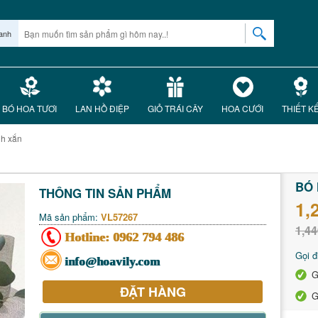
anh
BÓ HOA TƯƠI
LAN HỒ ĐIỆP
GIỎ TRÁI CÂY
HOA CƯỚI
THIẾT K
nh xắn
BÓ 
THÔNG TIN SẢN PHẨM
1,
Mã sản phẩm:
VL57267
1,44
Hotline:
0962 794 486
Gọi đ
info@hoavily.com
G
ĐẶT HÀNG
G