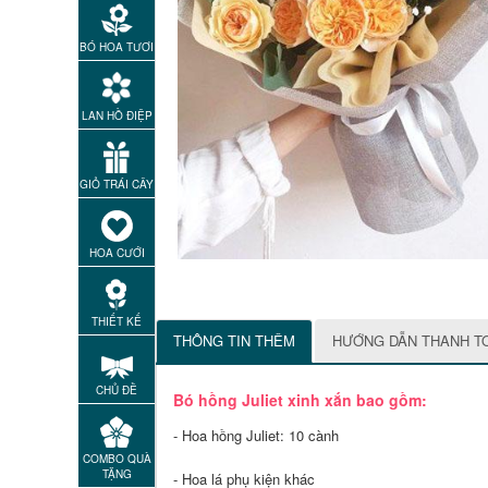
BÓ HOA TƯƠI
LAN HỒ ĐIỆP
GIỎ TRÁI CÂY
HOA CƯỚI
THIẾT KẾ
THÔNG TIN THÊM
HƯỚNG DẪN THANH T
CHỦ ĐỀ
Bó hồng Juliet xinh xắn bao gồm:
- Hoa hồng Juliet: 10 cành
COMBO QUÀ
TẶNG
- Hoa lá phụ kiện khác