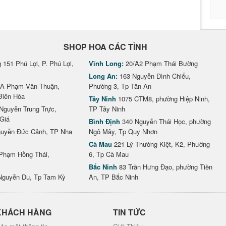
SHOP HOA CÁC TỈNH
151 Phú Lợi, P. Phú Lợi,
Vĩnh Long:
20/A2 Phạm Thái Bường
Long An:
163 Nguyễn Đình Chiểu,
A Phạm Văn Thuận,
Phường 3, Tp Tân An
Biên Hòa
Tây Ninh
1075 CTM8, phường Hiệp Ninh,
Nguyễn Trung Trực,
TP Tây Ninh
Giá
Bình Định
340 Nguyễn Thái Học, phường
uyễn Đức Cảnh, TP Nha
Ngô Mây, Tp Quy Nhơn
Cà Mau
221 Lý Thường Kiệt, K2, Phường
Phạm Hồng Thái,
6, Tp Cà Mau
Bắc Ninh
83 Trần Hưng Đạo, phường Tiền
Nguyễn Du, Tp Tam Kỳ
An, TP Bắc Ninh
KHÁCH HÀNG
TIN TỨC