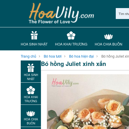
Tìm nh
HOA SINH NHẬT
HOA KHAI TRƯƠNG
HOA CHIA BUỒN
Trang chủ
Bó hoa tươi
Bó hoa hiện đại
Bó hồng Juliet xi
Bó hồng Juliet xinh xắn
HOA SINH
NHẬT
HOA KHAI
TRƯƠNG
HOA CHIA
BUỒN