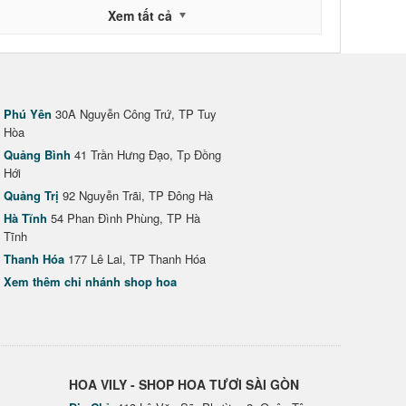
Xem tất cả
Phú Yên
30A Nguyễn Công Trứ, TP Tuy
Hòa
Quảng Bình
41 Trần Hưng Đạo, Tp Đồng
Hới
Quảng Trị
92 Nguyễn Trãi, TP Đông Hà
Hà Tĩnh
54 Phan Đình Phùng, TP Hà
Tĩnh
Thanh Hóa
177 Lê Lai, TP Thanh Hóa
Xem thêm chi nhánh shop hoa
HOA VILY - SHOP HOA TƯƠI SÀI GÒN