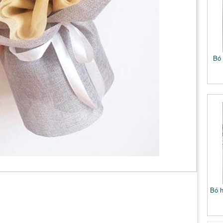
Bó 
Bó h