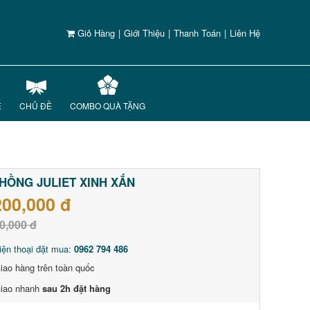
Giỏ Hàng
|
Giới Thiệu
|
Thanh Toán
|
Liên Hệ
Ế
CHỦ ĐỀ
COMBO QUÀ TẶNG
HỒNG JULIET XINH XẮN
200,000 đ
0,000 đ
iện thoại đặt mua:
0962 794 486
iao hàng trên toàn quốc
iao nhanh
sau 2h đặt hàng