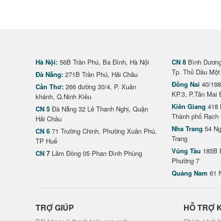
Hà Nội:
56B Trần Phú, Ba Đình, Hà Nội
CN 8
Bình Dương 
Tp. Thủ Dầu Một
Đà Nẵng:
271B Trần Phú, Hải Châu
Đồng Nai
40/198
Cần Thơ:
266 đường 30/4, P. Xuân
KP.3, P.Tân Mai 
khánh, Q.Ninh Kiều
Kiên Giang
418 
CN 5
Đà Nẵng 32 Lê Thanh Nghị, Quận
Thành phố Rạch 
Hải Châu
Nha Trang
54 Ng
CN 6
71 Trường Chinh, Phường Xuân Phú,
Trang
TP Huế
Vũng Tàu
185B 
CN 7
Lâm Đồng 05 Phan Đình Phùng
Phường 7
Quảng Nam
61 
TRỢ GIÚP
HỖ TRỢ 