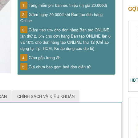
1.
Tặng miễn phí banner, thiệp (trị giá 20.000đ)
GỢI
2.
Giảm ngay 20.000đ khi Bạn tạo đơn hàng
Online
3.
Giảm tiếp 3% cho đơn hàng Bạn tạo ONLINE
lần thứ 2, 5% cho đơn hàng Bạn tạo ONLINE lần 6
và 10% cho đơn hàng tạo ONLINE thứ 12 (Chỉ áp
dụng tại Tp. HCM, Ko áp dụng các dịp lễ)
4.
Giao gấp trong 2h
5.
Giá chưa bao gồm hoá đơn điện tử
HBT
OÁN
CHÍNH SÁCH VÀ ĐIỀU KHOẢN