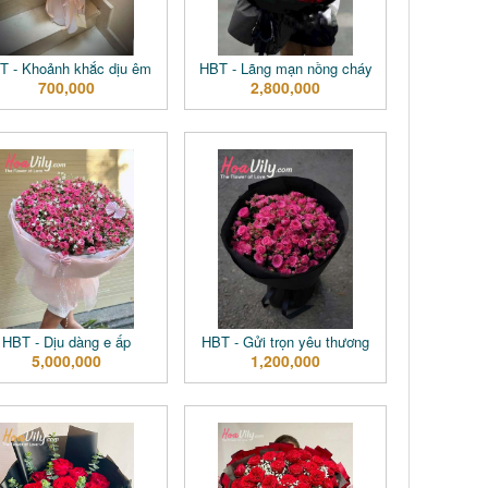
T - Khoảnh khắc dịu êm
HBT - Lãng mạn nồng cháy
700,000
2,800,000
HBT - Dịu dàng e ấp
HBT - Gửi trọn yêu thương
5,000,000
1,200,000