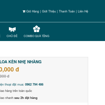
Giỏ Hàng
|
Giới Thiệu
|
Thanh Toán
|
Liên Hệ
Ế
CHỦ ĐỀ
COMBO QUÀ TẶNG
LOA KÈN NHẸ NHÀNG
0,000 đ
000 đ
iện thoại đặt mua:
0962 794 486
iao hàng trên toàn quốc
iao nhanh
sau 2h đặt hàng