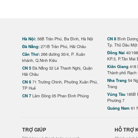
Hà Nội:
56B Trần Phú, Ba Đình, Hà Nội
CN 8
Bình Dương 
Tp. Thủ Dầu Một
Đà Nẵng:
271B Trần Phú, Hải Châu
Đồng Nai
40/198
Cần Thơ:
266 đường 30/4, P. Xuân
KP.3, P.Tân Mai 
khánh, Q.Ninh Kiều
Kiên Giang
418 
CN 5
Đà Nẵng 32 Lê Thanh Nghị, Quận
Thành phố Rạch 
Hải Châu
Nha Trang
54 Ng
CN 6
71 Trường Chinh, Phường Xuân Phú,
Trang
TP Huế
Vũng Tàu
185B 
CN 7
Lâm Đồng 05 Phan Đình Phùng
Phường 7
Quảng Nam
61 
TRỢ GIÚP
HỖ TRỢ 