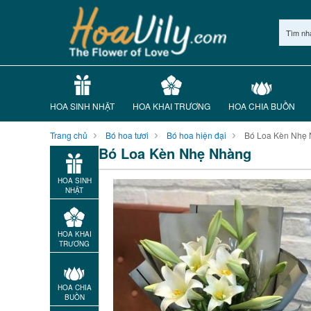
Tìm nh
HOA SINH NHẬT
HOA KHAI TRƯƠNG
HOA CHIA BUỒN
Trang chủ
Bó hoa tươi
Bó hoa hiện đại
Bó Loa Kèn Nhẹ
Bó Loa Kèn Nhẹ Nhàng
HOA SINH
NHẬT
HOA KHAI
TRƯƠNG
HOA CHIA
BUỒN