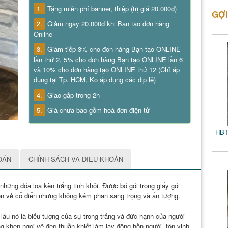
1.
Tặng miễn phí banner, thiệp (trị giá 20.000đ)
GỢI
2.
Giảm ngay 20.000đ khi Bạn tạo đơn hàng
Online
3.
Giảm tiếp 3% cho đơn hàng Bạn tạo ONLINE
lần thứ 2, 5% cho đơn hàng Bạn tạo ONLINE lần 6
và 10% cho đơn hàng tạo ONLINE thứ 12 (Chỉ áp
dụng tại Tp. HCM, Ko áp dụng các dịp lễ)
4.
Giao gấp trong 2h
5.
Giá chưa bao gồm hoá đơn điện tử
HBT
OÁN
CHÍNH SÁCH VÀ ĐIỀU KHOẢN
hững đóa loa kèn trắng tinh khôi. Được bó gói trong giấy gói
lên vẻ cổ điển nhưng không kém phần sang trọng và ấn tượng.
 lâu nó là biểu tượng của sự trong trắng và đức hạnh của người
g khen ngợi vẻ đẹp thuần khiết làm lay động hồn người, tôn vinh