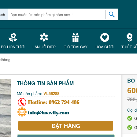
anh
BÓ HOA TƯƠI
LAN HỒ ĐIỆP
GIỎ TRÁI CÂY
HOA CƯỚI
THIẾT K
 Nhàng
BÓ 
THÔNG TIN SẢN PHẨM
60
Mã sản phẩm:
VL56288
732,
Hotline:
0962 794 486
Gọi đ
info@hoavily.com
G
ĐẶT HÀNG
G