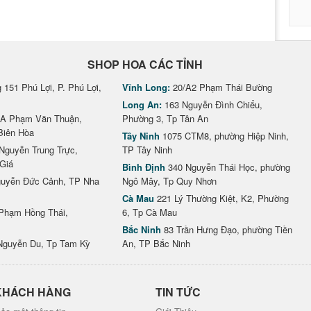
SHOP HOA CÁC TỈNH
151 Phú Lợi, P. Phú Lợi,
Vĩnh Long:
20/A2 Phạm Thái Bường
Long An:
163 Nguyễn Đình Chiểu,
A Phạm Văn Thuận,
Phường 3, Tp Tân An
Biên Hòa
Tây Ninh
1075 CTM8, phường Hiệp Ninh,
Nguyễn Trung Trực,
TP Tây Ninh
Giá
Bình Định
340 Nguyễn Thái Học, phường
uyễn Đức Cảnh, TP Nha
Ngô Mây, Tp Quy Nhơn
Cà Mau
221 Lý Thường Kiệt, K2, Phường
Phạm Hồng Thái,
6, Tp Cà Mau
Bắc Ninh
83 Trần Hưng Đạo, phường Tiền
Nguyễn Du, Tp Tam Kỳ
An, TP Bắc Ninh
KHÁCH HÀNG
TIN TỨC