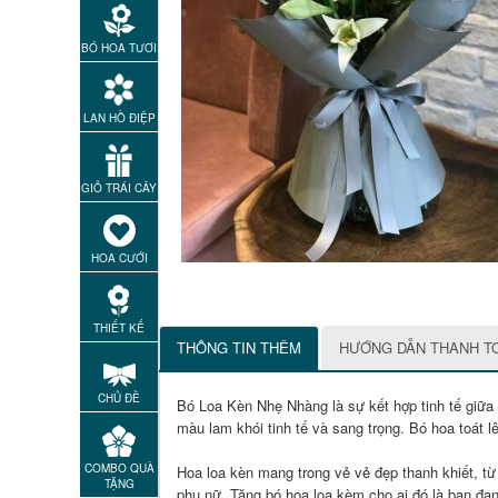
BÓ HOA TƯƠI
LAN HỒ ĐIỆP
GIỎ TRÁI CÂY
HOA CƯỚI
THIẾT KẾ
THÔNG TIN THÊM
HƯỚNG DẪN THANH T
CHỦ ĐỀ
Bó Loa Kèn Nhẹ Nhàng là sự kết hợp tinh tế giữa n
màu lam khói tinh tế và sang trọng. Bó hoa toát 
COMBO QUÀ
Hoa loa kèn mang trong vẻ vẻ đẹp thanh khiết, từ
TẶNG
phụ nữ. Tặng bó hoa loa kèm cho ai đó là bạn đan