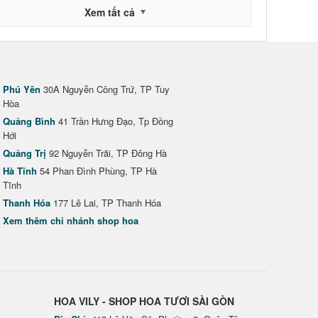
Xem tất cả
Phú Yên
30A Nguyễn Công Trứ, TP Tuy
Hòa
Quảng Bình
41 Trần Hưng Đạo, Tp Đồng
Hới
Quảng Trị
92 Nguyễn Trãi, TP Đông Hà
Hà Tĩnh
54 Phan Đình Phùng, TP Hà
Tĩnh
Thanh Hóa
177 Lê Lai, TP Thanh Hóa
Xem thêm chi nhánh shop hoa
HOA VILY - SHOP HOA TƯƠI SÀI GÒN