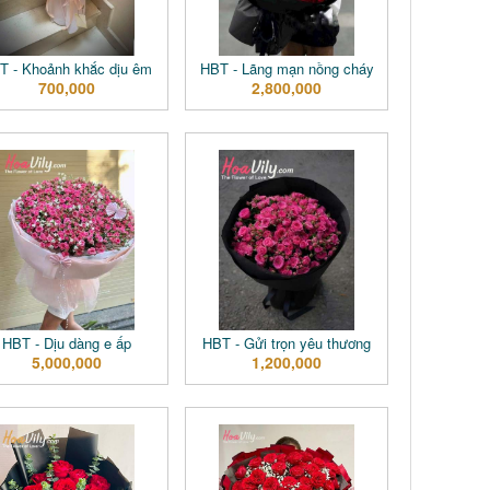
T - Khoảnh khắc dịu êm
HBT - Lãng mạn nồng cháy
700,000
2,800,000
HBT - Dịu dàng e ấp
HBT - Gửi trọn yêu thương
5,000,000
1,200,000