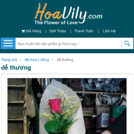
Giỏ Hàng
|
Giới Thiệu
|
Thanh Toán
|
Liên Hệ
Trang chủ
Bó hoa 1 bông
dễ thương
dễ thương