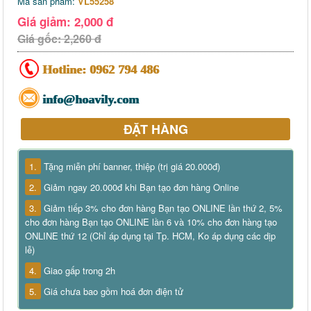
Mã sản phẩm:
VL55258
Giá giảm: 2,000 đ
Giá gốc: 2,260 đ
Hotline:
0962 794 486
info@hoavily.com
ĐẶT HÀNG
1.
Tặng miễn phí banner, thiệp (trị giá 20.000đ)
2.
Giảm ngay 20.000đ khi Bạn tạo đơn hàng Online
3.
Giảm tiếp 3% cho đơn hàng Bạn tạo ONLINE lần thứ 2, 5%
cho đơn hàng Bạn tạo ONLINE lần 6 và 10% cho đơn hàng tạo
ONLINE thứ 12 (Chỉ áp dụng tại Tp. HCM, Ko áp dụng các dịp
lễ)
4.
Giao gấp trong 2h
5.
Giá chưa bao gồm hoá đơn điện tử