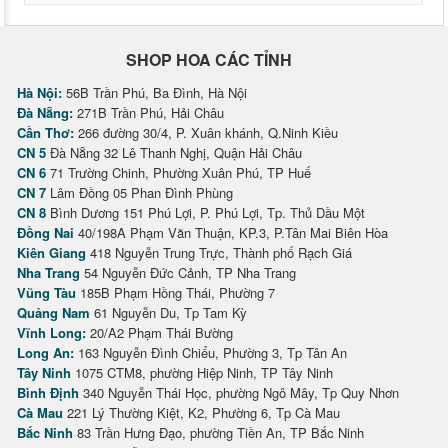
SHOP HOA CÁC TỈNH
Hà Nội:
56B Trần Phú, Ba Đình, Hà Nội
Đà Nẵng:
271B Trần Phú, Hải Châu
Cần Thơ:
266 đường 30/4, P. Xuân khánh, Q.Ninh Kiều
CN 5
Đà Nẵng 32 Lê Thanh Nghị, Quận Hải Châu
CN 6
71 Trường Chinh, Phường Xuân Phú, TP Huế
CN 7
Lâm Đồng 05 Phan Đình Phùng
CN 8
Bình Dương 151 Phú Lợi, P. Phú Lợi, Tp. Thủ Dầu Một
Đồng Nai
40/198A Phạm Văn Thuận, KP.3, P.Tân Mai Biên Hòa
Kiên Giang
418 Nguyễn Trung Trực, Thành phố Rạch Giá
Nha Trang
54 Nguyễn Đức Cảnh, TP Nha Trang
Vũng Tàu
185B Phạm Hồng Thái, Phường 7
Quảng Nam
61 Nguyễn Du, Tp Tam Kỳ
Vĩnh Long:
20/A2 Phạm Thái Bường
Long An:
163 Nguyễn Đình Chiểu, Phường 3, Tp Tân An
Tây Ninh
1075 CTM8, phường Hiệp Ninh, TP Tây Ninh
Bình Định
340 Nguyễn Thái Học, phường Ngô Mây, Tp Quy Nhơn
Cà Mau
221 Lý Thường Kiệt, K2, Phường 6, Tp Cà Mau
Bắc Ninh
83 Trần Hưng Đạo, phường Tiền An, TP Bắc Ninh