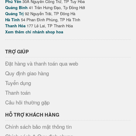
Phú Yên
30A Nguyễn Công Trứ, TP Tuy Hòa
Quảng Bình
41 Trần Hưng Đạo, Tp Đồng Hới
Quảng Trị
92 Nguyễn Trãi, TP Đông Hà
Hà Tĩnh
54 Phan Đình Phùng, TP Hà Tĩnh
Thanh Hóa
177 Lê Lai, TP Thanh Hóa
Xem thêm chi nhánh shop hoa
TRỢ GIÚP
Đặt hàng và thanh toán qua web
Quy định giao hàng
Tuyển dụng
Thanh toán
Câu hỏi thường gặp
HỖ TRỢ KHÁCH HÀNG
Chính sách bảo mật thông tin