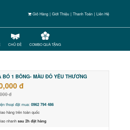
Giỏ Hàng
|
Giới Thiệu
|
Thanh Toán
|
Liên Hệ
Ế
CHỦ ĐỀ
COMBO QUÀ TẶNG
 BÓ 1 BÔNG- MÀU ĐỎ YÊU THƯƠNG
0,000 đ
000 đ
iện thoại đặt mua:
0962 794 486
iao hàng trên toàn quốc
iao nhanh
sau 2h đặt hàng