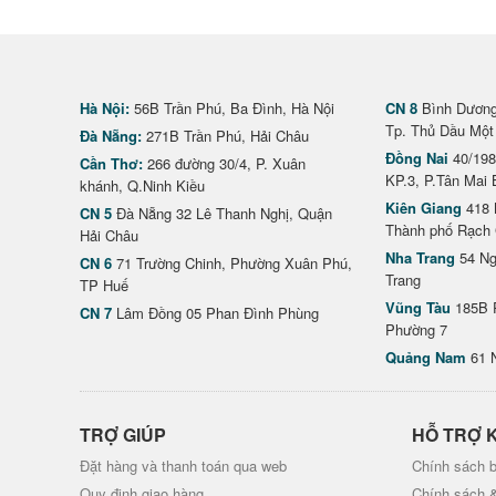
Hà Nội:
56B Trần Phú, Ba Đình, Hà Nội
CN 8
Bình Dương 
Tp. Thủ Dầu Một
Đà Nẵng:
271B Trần Phú, Hải Châu
Đồng Nai
40/198
Cần Thơ:
266 đường 30/4, P. Xuân
KP.3, P.Tân Mai 
khánh, Q.Ninh Kiều
Kiên Giang
418 
CN 5
Đà Nẵng 32 Lê Thanh Nghị, Quận
Thành phố Rạch 
Hải Châu
Nha Trang
54 Ng
CN 6
71 Trường Chinh, Phường Xuân Phú,
Trang
TP Huế
Vũng Tàu
185B 
CN 7
Lâm Đồng 05 Phan Đình Phùng
Phường 7
Quảng Nam
61 
TRỢ GIÚP
HỖ TRỢ 
Đặt hàng và thanh toán qua web
Chính sách b
Quy định giao hàng
Chính sách 