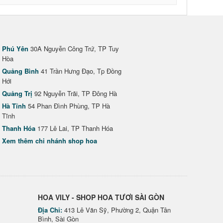
Phú Yên
30A Nguyễn Công Trứ, TP Tuy
Hòa
Quảng Bình
41 Trần Hưng Đạo, Tp Đồng
Hới
Quảng Trị
92 Nguyễn Trãi, TP Đông Hà
Hà Tĩnh
54 Phan Đình Phùng, TP Hà
Tĩnh
Thanh Hóa
177 Lê Lai, TP Thanh Hóa
Xem thêm chi nhánh shop hoa
HOA VILY - SHOP HOA TƯƠI SÀI GÒN
Địa Chỉ:
413 Lê Văn Sỹ, Phường 2, Quận Tân
Bình, Sài Gòn