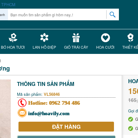
anh
BÓ HOA TƯƠI
LAN HỒ ĐIỆP
GIỎ TRÁI CÂY
HOA CƯỚI
THIẾT K
g
ương
HOA
THÔNG TIN SẢN PHẨM
15
Mã sản phẩm:
VL56846
165,
Hotline:
0962 794 486
Gọi đ
info@hoavily.com
G
ĐẶT HÀNG
G