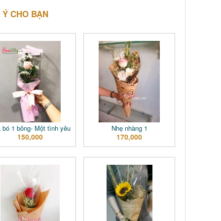
 Ý CHO BẠN
 bó 1 bông- Một tình yêu
Nhẹ nhàng 1
150,000
170,000