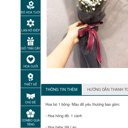
BÓ HOA TƯƠI
LAN HỒ ĐIỆP
GIỎ TRÁI CÂY
HOA CƯỚI
THIẾT KẾ
THÔNG TIN THÊM
HƯỚNG DẪN THANH T
CHỦ ĐỀ
Hoa bó 1 bông- Màu đỏ yêu thương bao gồm:
- Hoa hồng đỏ: 1 cành
COMBO QUÀ
TẶNG
- Hoa baby Hà Lan