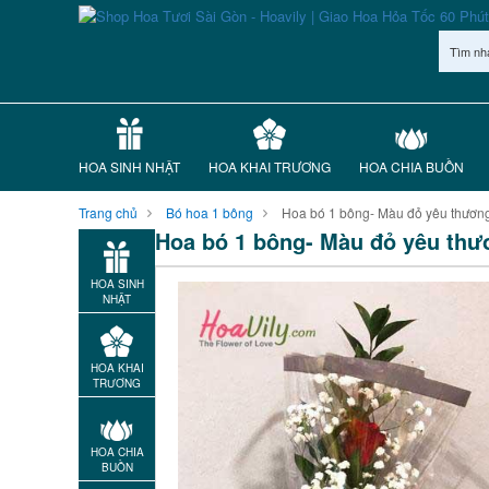
Tìm nh
HOA SINH NHẬT
HOA KHAI TRƯƠNG
HOA CHIA BUỒN
Trang chủ
Bó hoa 1 bông
Hoa bó 1 bông- Màu đỏ yêu thươn
Hoa bó 1 bông- Màu đỏ yêu th
HOA SINH
NHẬT
HOA KHAI
TRƯƠNG
HOA CHIA
BUỒN