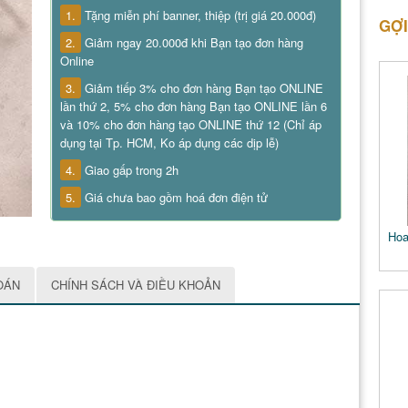
1.
Tặng miễn phí banner, thiệp (trị giá 20.000đ)
GỢI
2.
Giảm ngay 20.000đ khi Bạn tạo đơn hàng
Online
3.
Giảm tiếp 3% cho đơn hàng Bạn tạo ONLINE
lần thứ 2, 5% cho đơn hàng Bạn tạo ONLINE lần 6
và 10% cho đơn hàng tạo ONLINE thứ 12 (Chỉ áp
dụng tại Tp. HCM, Ko áp dụng các dịp lễ)
4.
Giao gấp trong 2h
5.
Giá chưa bao gồm hoá đơn điện tử
Hoa
OÁN
CHÍNH SÁCH VÀ ĐIỀU KHOẢN