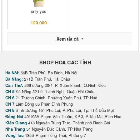
only you
120,000
Xem tất cả
SHOP HOA CÁC TỈNH
Hà Nội:
56B Trần Phú, Ba Đình, Hà Nội
Đà Nẵng:
271B Trần Phú, Hải Châu
Cần Thơ:
266 đường 30/4, P. Xuân khánh, Q.Ninh Kiều
CN 5
Đà Nẵng 32 Lê Thanh Nghị, Quận Hải Châu
CN 6
71 Trường Chinh, Phường Xuân Phú, TP Huế
CN 7
Lâm Đồng 05 Phan Đình Phùng
CN 8
Bình Dương 151 Phú Lợi, P. Phú Lợi, Tp. Thủ Dầu Một
Đồng Nai
40/198A Phạm Văn Thuận, KP.3, P.Tân Mai Biên Hòa
Kiên Giang
418 Nguyễn Trung Trực, Thành phố Rạch Giá
Nha Trang
54 Nguyễn Đức Cảnh, TP Nha Trang
Vũng Tàu
185B Phạm Hồng Thái, Phường 7