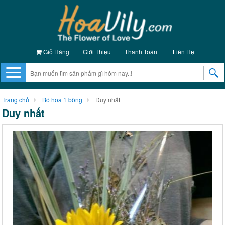
Giỏ Hàng
|
Giới Thiệu
|
Thanh Toán
|
Liên Hệ
Trang chủ
Bó hoa 1 bông
Duy nhất
Duy nhất