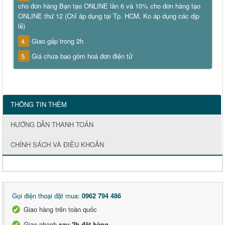
cho đơn hàng Bạn tạo ONLINE lần 6 và 10% cho đơn hàng tạo
ONLINE thứ 12 (Chỉ áp dụng tại Tp. HCM, Ko áp dụng các dịp
lễ)
4.
Giao gấp trong 2h
5.
Giá chưa bao gồm hoá đơn điện tử
THÔNG TIN THÊM
HƯỚNG DẪN THANH TOÁN
CHÍNH SÁCH VÀ ĐIỀU KHOẢN
Gọi điện thoại đặt mua:
0962 794 486
Giao hàng trên toàn quốc
Giao nhanh
sau 2h đặt hàng