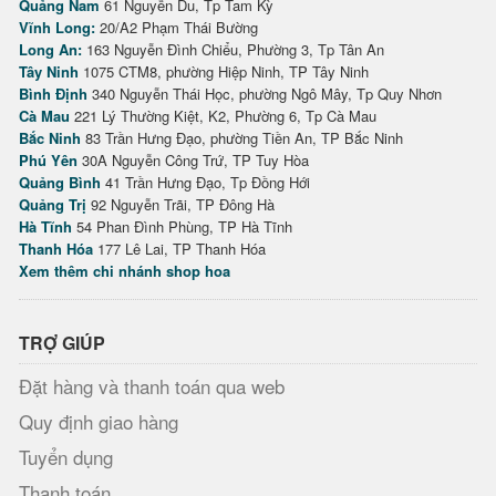
Quảng Nam
61 Nguyễn Du, Tp Tam Kỳ
Vĩnh Long:
20/A2 Phạm Thái Bường
Long An:
163 Nguyễn Đình Chiểu, Phường 3, Tp Tân An
Tây Ninh
1075 CTM8, phường Hiệp Ninh, TP Tây Ninh
Bình Định
340 Nguyễn Thái Học, phường Ngô Mây, Tp Quy Nhơn
Cà Mau
221 Lý Thường Kiệt, K2, Phường 6, Tp Cà Mau
Bắc Ninh
83 Trần Hưng Đạo, phường Tiền An, TP Bắc Ninh
Phú Yên
30A Nguyễn Công Trứ, TP Tuy Hòa
Quảng Bình
41 Trần Hưng Đạo, Tp Đồng Hới
Quảng Trị
92 Nguyễn Trãi, TP Đông Hà
Hà Tĩnh
54 Phan Đình Phùng, TP Hà Tĩnh
Thanh Hóa
177 Lê Lai, TP Thanh Hóa
Xem thêm chi nhánh shop hoa
TRỢ GIÚP
Đặt hàng và thanh toán qua web
Quy định giao hàng
Tuyển dụng
Thanh toán