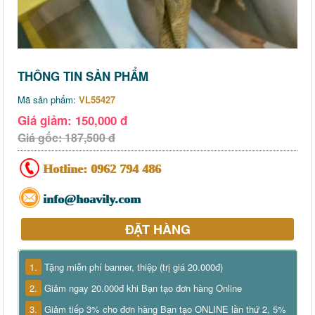
THÔNG TIN SẢN PHẨM
Mã sản phẩm:
VL55427
Giá giảm: 150,000 đ
Giá gốc: 187,500 đ
Hotline:
0962 794 486
info@hoavily.com
ĐẶT HÀNG
1.
Tặng miễn phí banner, thiệp (trị giá 20.000đ)
2.
Giảm ngay 20.000đ khi Bạn tạo đơn hàng Online
3.
Giảm tiếp 3% cho đơn hàng Bạn tạo ONLINE lần thứ 2, 5%