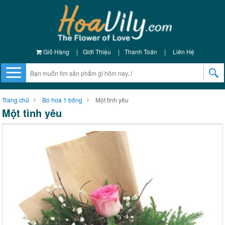
Giỏ Hàng
|
Giới Thiệu
|
Thanh Toán
|
Liên Hệ
Trang chủ
Bó hoa 1 bông
Một tình yêu
Một tình yêu