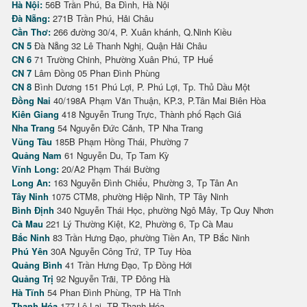
Hà Nội:
56B Trần Phú, Ba Đình, Hà Nội
Đà Nẵng:
271B Trần Phú, Hải Châu
Cần Thơ:
266 đường 30/4, P. Xuân khánh, Q.Ninh Kiều
CN 5
Đà Nẵng 32 Lê Thanh Nghị, Quận Hải Châu
CN 6
71 Trường Chinh, Phường Xuân Phú, TP Huế
CN 7
Lâm Đồng 05 Phan Đình Phùng
CN 8
Bình Dương 151 Phú Lợi, P. Phú Lợi, Tp. Thủ Dầu Một
Đồng Nai
40/198A Phạm Văn Thuận, KP.3, P.Tân Mai Biên Hòa
Kiên Giang
418 Nguyễn Trung Trực, Thành phố Rạch Giá
Nha Trang
54 Nguyễn Đức Cảnh, TP Nha Trang
Vũng Tàu
185B Phạm Hồng Thái, Phường 7
Quảng Nam
61 Nguyễn Du, Tp Tam Kỳ
Vĩnh Long:
20/A2 Phạm Thái Bường
Long An:
163 Nguyễn Đình Chiểu, Phường 3, Tp Tân An
Tây Ninh
1075 CTM8, phường Hiệp Ninh, TP Tây Ninh
Bình Định
340 Nguyễn Thái Học, phường Ngô Mây, Tp Quy Nhơn
Cà Mau
221 Lý Thường Kiệt, K2, Phường 6, Tp Cà Mau
Bắc Ninh
83 Trần Hưng Đạo, phường Tiền An, TP Bắc Ninh
Phú Yên
30A Nguyễn Công Trứ, TP Tuy Hòa
Quảng Bình
41 Trần Hưng Đạo, Tp Đồng Hới
Quảng Trị
92 Nguyễn Trãi, TP Đông Hà
Hà Tĩnh
54 Phan Đình Phùng, TP Hà Tĩnh
Thanh Hóa
177 Lê Lai, TP Thanh Hóa