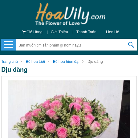
Giỏ Hàng
|
Giới Thiệu
|
Thanh Toán
|
Liên Hệ
Trang chủ
Bó hoa tươi
Bó hoa hiện đại
Dịu dàng
Dịu dàng