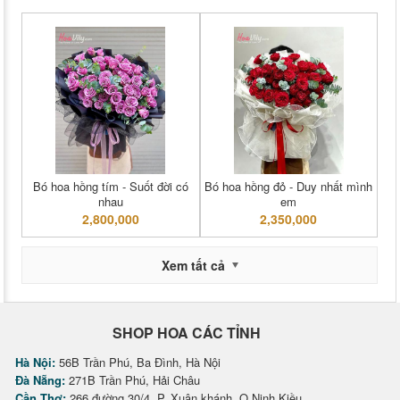
Bó hoa hồng tím - Suốt đời có
Bó hoa hồng đỏ - Duy nhất mình
nhau
em
2,800,000
2,350,000
Xem tất cả
SHOP HOA CÁC TỈNH
Hà Nội:
56B Trần Phú, Ba Đình, Hà Nội
Đà Nẵng:
271B Trần Phú, Hải Châu
Cần Thơ:
266 đường 30/4, P. Xuân khánh, Q.Ninh Kiều