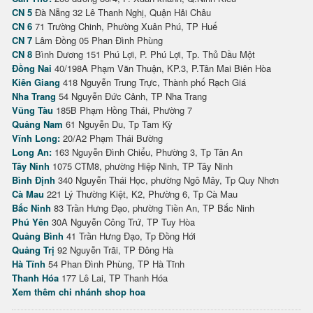
CN 5
Đà Nẵng 32 Lê Thanh Nghị, Quận Hải Châu
CN 6
71 Trường Chinh, Phường Xuân Phú, TP Huế
CN 7
Lâm Đồng 05 Phan Đình Phùng
CN 8
Bình Dương 151 Phú Lợi, P. Phú Lợi, Tp. Thủ Dầu Một
Đồng Nai
40/198A Phạm Văn Thuận, KP.3, P.Tân Mai Biên Hòa
Kiên Giang
418 Nguyễn Trung Trực, Thành phố Rạch Giá
Nha Trang
54 Nguyễn Đức Cảnh, TP Nha Trang
Vũng Tàu
185B Phạm Hồng Thái, Phường 7
Quảng Nam
61 Nguyễn Du, Tp Tam Kỳ
Vĩnh Long:
20/A2 Phạm Thái Bường
Long An:
163 Nguyễn Đình Chiểu, Phường 3, Tp Tân An
Tây Ninh
1075 CTM8, phường Hiệp Ninh, TP Tây Ninh
Bình Định
340 Nguyễn Thái Học, phường Ngô Mây, Tp Quy Nhơn
Cà Mau
221 Lý Thường Kiệt, K2, Phường 6, Tp Cà Mau
Bắc Ninh
83 Trần Hưng Đạo, phường Tiền An, TP Bắc Ninh
Phú Yên
30A Nguyễn Công Trứ, TP Tuy Hòa
Quảng Bình
41 Trần Hưng Đạo, Tp Đồng Hới
Quảng Trị
92 Nguyễn Trãi, TP Đông Hà
Hà Tĩnh
54 Phan Đình Phùng, TP Hà Tĩnh
Thanh Hóa
177 Lê Lai, TP Thanh Hóa
Xem thêm chi nhánh shop hoa