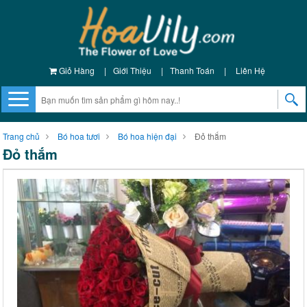
Giỏ Hàng
|
Giới Thiệu
|
Thanh Toán
|
Liên Hệ
Trang chủ
Bó hoa tươi
Bó hoa hiện đại
Đỏ thắm
Đỏ thắm