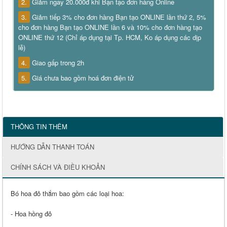
2.
Giảm ngay 20.000đ khi Bạn tạo đơn hàng Online
3.
Giảm tiếp 3% cho đơn hàng Bạn tạo ONLINE lần thứ 2, 5%
cho đơn hàng Bạn tạo ONLINE lần 6 và 10% cho đơn hàng tạo
ONLINE thứ 12 (Chỉ áp dụng tại Tp. HCM, Ko áp dụng các dịp
lễ)
4.
Giao gấp trong 2h
5.
Giá chưa bao gồm hoá đơn điện tử
THÔNG TIN THÊM
HƯỚNG DẪN THANH TOÁN
CHÍNH SÁCH VÀ ĐIỀU KHOẢN
Bó hoa đỏ thắm bao gồm các loại hoa:
- Hoa hồng đỏ