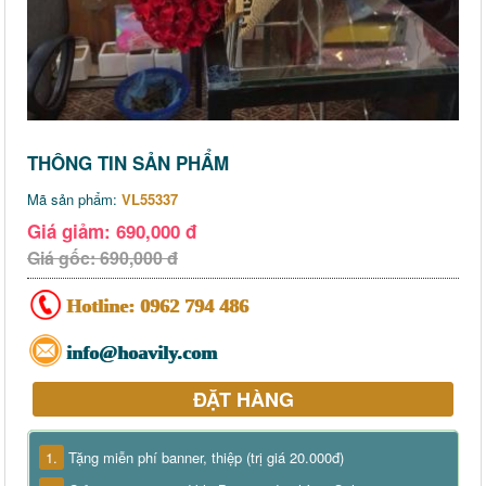
THÔNG TIN SẢN PHẨM
Mã sản phẩm:
VL55337
Giá giảm: 690,000 đ
Giá gốc: 690,000 đ
Hotline:
0962 794 486
info@hoavily.com
ĐẶT HÀNG
1.
Tặng miễn phí banner, thiệp (trị giá 20.000đ)