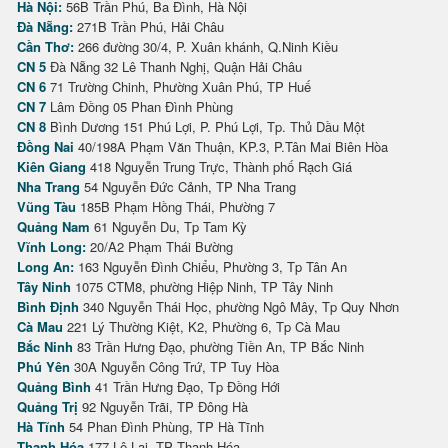
Hà Nội:
56B Trần Phú, Ba Đình, Hà Nội
Đà Nẵng:
271B Trần Phú, Hải Châu
Cần Thơ:
266 đường 30/4, P. Xuân khánh, Q.Ninh Kiều
CN 5
Đà Nẵng 32 Lê Thanh Nghị, Quận Hải Châu
CN 6
71 Trường Chinh, Phường Xuân Phú, TP Huế
CN 7
Lâm Đồng 05 Phan Đình Phùng
CN 8
Bình Dương 151 Phú Lợi, P. Phú Lợi, Tp. Thủ Dầu Một
Đồng Nai
40/198A Phạm Văn Thuận, KP.3, P.Tân Mai Biên Hòa
Kiên Giang
418 Nguyễn Trung Trực, Thành phố Rạch Giá
Nha Trang
54 Nguyễn Đức Cảnh, TP Nha Trang
Vũng Tàu
185B Phạm Hồng Thái, Phường 7
Quảng Nam
61 Nguyễn Du, Tp Tam Kỳ
Vĩnh Long:
20/A2 Phạm Thái Bường
Long An:
163 Nguyễn Đình Chiểu, Phường 3, Tp Tân An
Tây Ninh
1075 CTM8, phường Hiệp Ninh, TP Tây Ninh
Bình Định
340 Nguyễn Thái Học, phường Ngô Mây, Tp Quy Nhơn
Cà Mau
221 Lý Thường Kiệt, K2, Phường 6, Tp Cà Mau
Bắc Ninh
83 Trần Hưng Đạo, phường Tiền An, TP Bắc Ninh
Phú Yên
30A Nguyễn Công Trứ, TP Tuy Hòa
Quảng Bình
41 Trần Hưng Đạo, Tp Đồng Hới
Quảng Trị
92 Nguyễn Trãi, TP Đông Hà
Hà Tĩnh
54 Phan Đình Phùng, TP Hà Tĩnh
Thanh Hóa
177 Lê Lai, TP Thanh Hóa