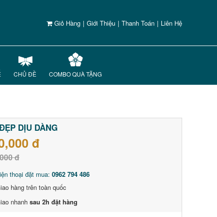
Giỏ Hàng
|
Giới Thiệu
|
Thanh Toán
|
Liên Hệ
Ế
CHỦ ĐỀ
COMBO QUÀ TẶNG
ĐẸP DỊU DÀNG
0,000 đ
000 đ
iện thoại đặt mua:
0962 794 486
iao hàng trên toàn quốc
iao nhanh
sau 2h đặt hàng