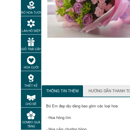
BÓ HOA TƯƠI
LAN HỒ ĐIỆP
GIỎ TRÁI CÂY
HOA CƯỚI
THIẾT KẾ
THÔNG TIN THÊM
HƯỚNG DẪN THANH T
CHỦ ĐỀ
Bó Em đẹp dịu dàng bao gồm các loại hoa:
- Hoa hồng tím
COMBO QUÀ
TẶNG
- Hoa cẩm chướng hồng