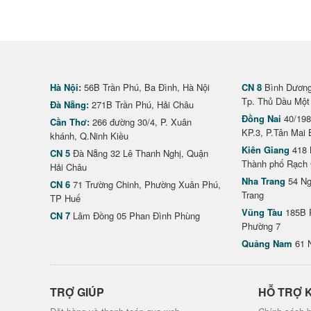
Hà Nội:
56B Trần Phú, Ba Đình, Hà Nội
CN 8
Bình Dương 
Tp. Thủ Dầu Một
Đà Nẵng:
271B Trần Phú, Hải Châu
Đồng Nai
40/198
Cần Thơ:
266 đường 30/4, P. Xuân
KP.3, P.Tân Mai 
khánh, Q.Ninh Kiều
Kiên Giang
418 
CN 5
Đà Nẵng 32 Lê Thanh Nghị, Quận
Thành phố Rạch 
Hải Châu
Nha Trang
54 Ng
CN 6
71 Trường Chinh, Phường Xuân Phú,
Trang
TP Huế
Vũng Tàu
185B 
CN 7
Lâm Đồng 05 Phan Đình Phùng
Phường 7
Quảng Nam
61 
TRỢ GIÚP
HỖ TRỢ 