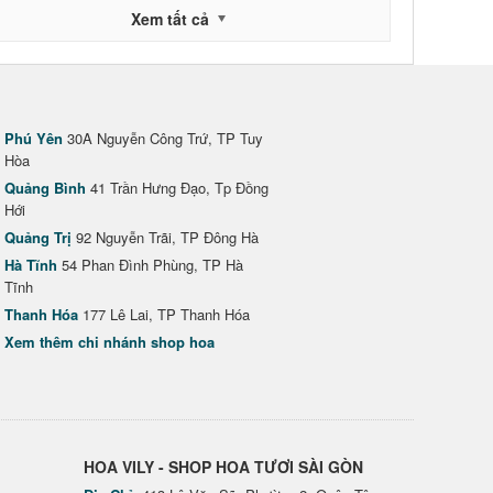
Xem tất cả
Phú Yên
30A Nguyễn Công Trứ, TP Tuy
Hòa
Quảng Bình
41 Trần Hưng Đạo, Tp Đồng
Hới
Quảng Trị
92 Nguyễn Trãi, TP Đông Hà
Hà Tĩnh
54 Phan Đình Phùng, TP Hà
Tĩnh
Thanh Hóa
177 Lê Lai, TP Thanh Hóa
Xem thêm chi nhánh shop hoa
HOA VILY - SHOP HOA TƯƠI SÀI GÒN