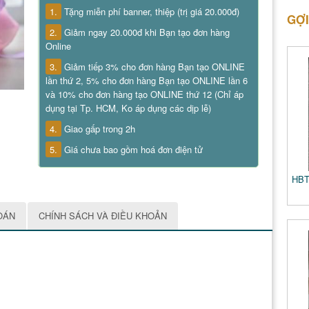
1.
Tặng miễn phí banner, thiệp (trị giá 20.000đ)
GỢI
2.
Giảm ngay 20.000đ khi Bạn tạo đơn hàng
Online
3.
Giảm tiếp 3% cho đơn hàng Bạn tạo ONLINE
lần thứ 2, 5% cho đơn hàng Bạn tạo ONLINE lần 6
và 10% cho đơn hàng tạo ONLINE thứ 12 (Chỉ áp
dụng tại Tp. HCM, Ko áp dụng các dịp lễ)
4.
Giao gấp trong 2h
5.
Giá chưa bao gồm hoá đơn điện tử
HBT
OÁN
CHÍNH SÁCH VÀ ĐIỀU KHOẢN