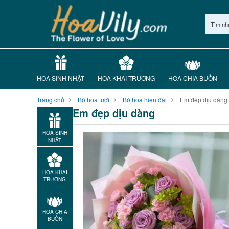
Tìm nh
HOA SINH NHẬT
HOA KHAI TRƯƠNG
HOA CHIA BUỒN
Trang chủ
Bó hoa tươi
Bó hoa hiện đại
Em đẹp dịu dàng
Em đẹp dịu dàng
HOA SINH
NHẬT
HOA KHAI
TRƯƠNG
HOA CHIA
BUỒN