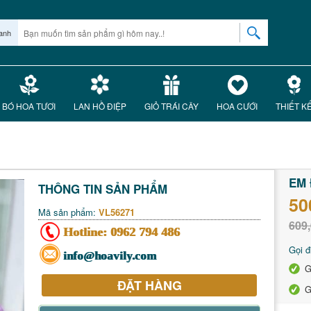
anh
BÓ HOA TƯƠI
LAN HỒ ĐIỆP
GIỎ TRÁI CÂY
HOA CƯỚI
THIẾT K
EM 
THÔNG TIN SẢN PHẨM
50
Mã sản phẩm:
VL56271
609,
Hotline:
0962 794 486
Gọi đ
info@hoavily.com
G
ĐẶT HÀNG
G