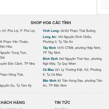
SHOP HOA CÁC TỈNH
151 Phú Lợi, P. Phú Lợi,
Vĩnh Long:
20/A2 Phạm Thái Bường
Long An:
163 Nguyễn Đình Chiểu,
A Phạm Văn Thuận,
Phường 3, Tp Tân An
Biên Hòa
Tây Ninh
1075 CTM8, phường Hiệp Ninh,
Nguyễn Trung Trực,
TP Tây Ninh
Giá
Bình Định
340 Nguyễn Thái Học, phường
uyễn Đức Cảnh, TP Nha
Ngô Mây, Tp Quy Nhơn
Cà Mau
221 Lý Thường Kiệt, K2, Phường
Phạm Hồng Thái,
6, Tp Cà Mau
Bắc Ninh
83 Trần Hưng Đạo, phường Tiền
Nguyễn Du, Tp Tam Kỳ
An, TP Bắc Ninh
KHÁCH HÀNG
TIN TỨC