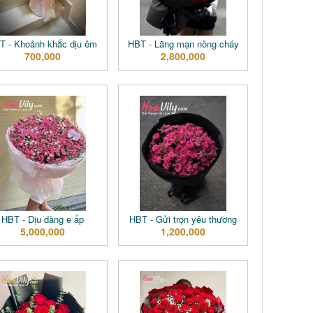
T - Khoảnh khắc dịu êm
HBT - Lãng mạn nồng cháy
700,000
2,800,000
HBT - Dịu dàng e ấp
HBT - Gửi trọn yêu thương
5,000,000
1,200,000