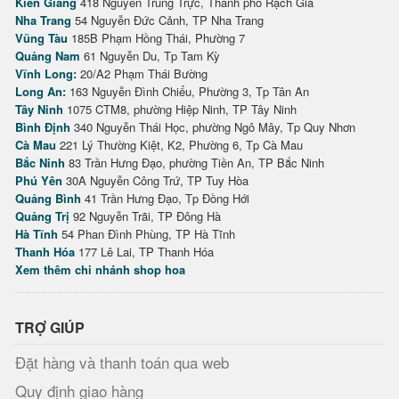
Kiên Giang
418 Nguyễn Trung Trực, Thành phố Rạch Giá
Nha Trang
54 Nguyễn Đức Cảnh, TP Nha Trang
Vũng Tàu
185B Phạm Hồng Thái, Phường 7
Quảng Nam
61 Nguyễn Du, Tp Tam Kỳ
Vĩnh Long:
20/A2 Phạm Thái Bường
Long An:
163 Nguyễn Đình Chiểu, Phường 3, Tp Tân An
Tây Ninh
1075 CTM8, phường Hiệp Ninh, TP Tây Ninh
Bình Định
340 Nguyễn Thái Học, phường Ngô Mây, Tp Quy Nhơn
Cà Mau
221 Lý Thường Kiệt, K2, Phường 6, Tp Cà Mau
Bắc Ninh
83 Trần Hưng Đạo, phường Tiền An, TP Bắc Ninh
Phú Yên
30A Nguyễn Công Trứ, TP Tuy Hòa
Quảng Bình
41 Trần Hưng Đạo, Tp Đồng Hới
Quảng Trị
92 Nguyễn Trãi, TP Đông Hà
Hà Tĩnh
54 Phan Đình Phùng, TP Hà Tĩnh
Thanh Hóa
177 Lê Lai, TP Thanh Hóa
Xem thêm chi nhánh shop hoa
TRỢ GIÚP
Đặt hàng và thanh toán qua web
Quy định giao hàng