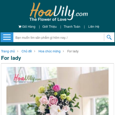
Giỏ Hàng
|
Giới Thiệu
|
Thanh Toán
|
Liên Hệ
Trang chủ
Chủ đề
Hoa chúc mừng
For lady
For lady