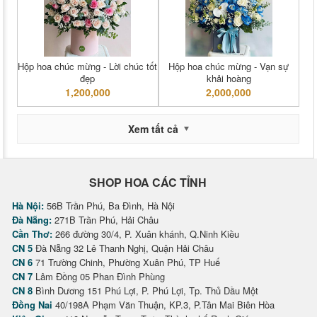
Hộp hoa chúc mừng - Lời chúc tốt
Hộp hoa chúc mừng - Vạn sự
đẹp
khải hoàng
1,200,000
2,000,000
Xem tất cả
SHOP HOA CÁC TỈNH
Hà Nội:
56B Trần Phú, Ba Đình, Hà Nội
Đà Nẵng:
271B Trần Phú, Hải Châu
Cần Thơ:
266 đường 30/4, P. Xuân khánh, Q.Ninh Kiều
CN 5
Đà Nẵng 32 Lê Thanh Nghị, Quận Hải Châu
CN 6
71 Trường Chinh, Phường Xuân Phú, TP Huế
CN 7
Lâm Đồng 05 Phan Đình Phùng
CN 8
Bình Dương 151 Phú Lợi, P. Phú Lợi, Tp. Thủ Dầu Một
Đồng Nai
40/198A Phạm Văn Thuận, KP.3, P.Tân Mai Biên Hòa