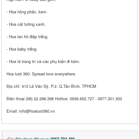
- Hoa hồng phấn, kem.
- Hoa cát tường xanh.
- Hoa lan hồ điệp trắng.
- Hoa baby trắng.
- Hoa lá trang trí và các phụ kiện đi kèm.
Hoa tươi 360- Spread love everywhere
Địa chỉ: 413 Lê Văn Sỹ, P.2. Q.Tân Bình, TPHCM
Điện thoại (08) 22.298.398 Hotline: 0936.652.727 - 0977.301.303
Email: info@hoatuoi360.vn
Gọi điện thoại đặt mua:
0962 794 486