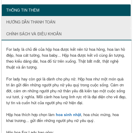
THÔNG TIN THÊM
HƯỚNG DẪN THANH TOÁN
CHÍNH SÁCH VÀ ĐIỀU KHOẢN
For lady là chủ đề của hộp hoa được kết nên từ hoa hồng, hoa lan hồ
điệp, hoa cát tường, hoa baby... Hộp hoa được kết vô cùng ấn tượng,
theo kiểu dáng dài, hoa đổ từ trên xuống. Thật bắt mắt, thật nghệ
thuật và ấn tượng.
For lady hay còn gọi là dành cho phụ nữ. Hộp hoa như một món quà
tri ân gửi đến những người phụ nữ yêu quý trong cuộc sống. Cám ơn
đời, cám ơn những người phụ nữ thân yêu đã kiến tạo một cuộc sống
vui tươi, ý nghĩa. Mỗi cành hoa lung linh rực rỡ là đại diện cho vẻ đẹp,
tự tin và cuốn hút của người phụ nữ hiện đại.
Hộp hoa thích hợp chọn làm
hoa sinh nhật
, hoa chúc mừng, hoa
khai trương... gửi đến những người phụ nữ yêu quý.
Hộp hoa For Lady bao gồm: