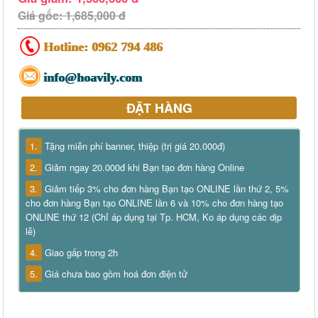
Giá gốc: 1,685,000 đ
Hotline:
0962 794 486
info@hoavily.com
ĐẶT HÀNG
1.
Tặng miễn phí banner, thiệp (trị giá 20.000đ)
2.
Giảm ngay 20.000đ khi Bạn tạo đơn hàng Online
3.
Giảm tiếp 3% cho đơn hàng Bạn tạo ONLINE lần thứ 2, 5%
cho đơn hàng Bạn tạo ONLINE lần 6 và 10% cho đơn hàng tạo
ONLINE thứ 12 (Chỉ áp dụng tại Tp. HCM, Ko áp dụng các dịp
lễ)
4.
Giao gấp trong 2h
5.
Giá chưa bao gồm hoá đơn điện tử